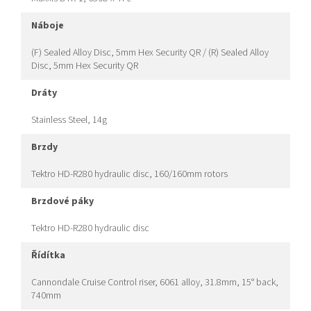
náboje
(F) Sealed Alloy Disc, 5mm Hex Security QR / (R) Sealed Alloy
Disc, 5mm Hex Security QR
dráty
Stainless Steel, 14g
brzdy
Tektro HD-R280 hydraulic disc, 160/160mm rotors
brzdové páky
Tektro HD-R280 hydraulic disc
řídítka
Cannondale Cruise Control riser, 6061 alloy, 31.8mm, 15° back,
740mm