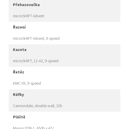
přehazovačka
microSHIFT Advent
řazení
microSHIFT Advent, 9-speed
kazeta
microSHIFT, 11-42, 9-speed
řetěz
KMC X9, 9-speed
ráfky
Cannondale, double wall, 32h
pláště
Maxxis DTR-1, 650b x 47c