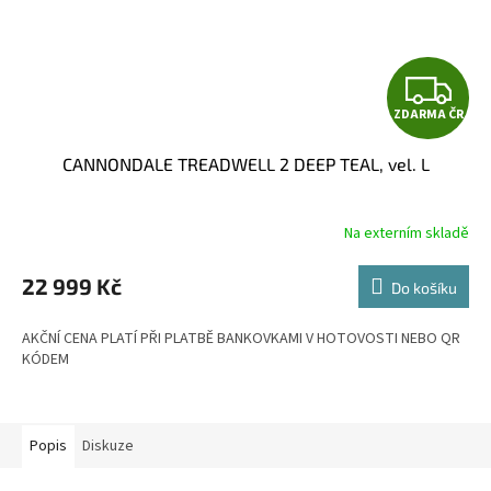
Z
ZDARMA ČR
D
CANNONDALE TREADWELL 2 DEEP TEAL, vel. L
A
R
Na externím skladě
M
22 999 Kč
Do košíku
A
AKČNÍ CENA PLATÍ PŘI PLATBĚ BANKOVKAMI V HOTOVOSTI NEBO QR
KÓDEM
Popis
Diskuze