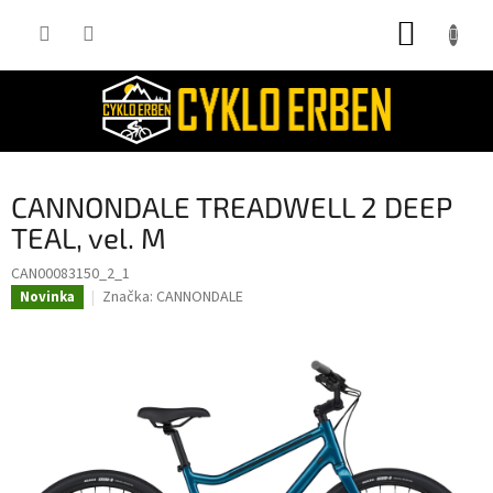
Přejít
NÁKUP
na
obsah
KOŠÍK
CANNONDALE TREADWELL 2 DEEP
TEAL, vel. M
CAN00083150_2_1
Značka:
CANNONDALE
Novinka