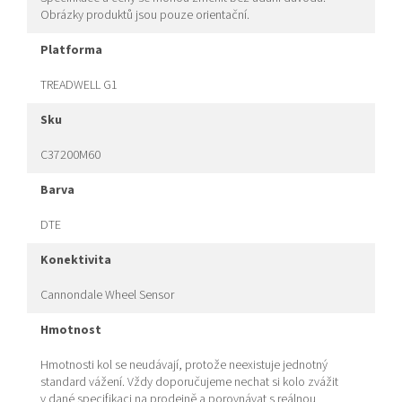
Obrázky produktů jsou pouze orientační.
platforma
TREADWELL G1
sku
C37200M60
barva
DTE
konektivita
Cannondale Wheel Sensor
hmotnost
Hmotnosti kol se neudávají, protože neexistuje jednotný
standard vážení. Vždy doporučujeme nechat si kolo zvážit
v dané specifikaci na prodejně a porovnávat s reálnou