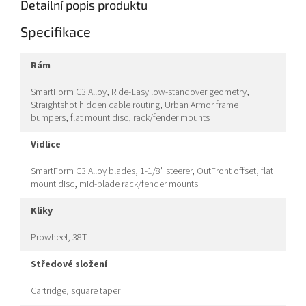
Detailní popis produktu
Specifikace
rám
SmartForm C3 Alloy, Ride-Easy low-standover geometry,
Straightshot hidden cable routing, Urban Armor frame
bumpers, flat mount disc, rack/fender mounts
vidlice
SmartForm C3 Alloy blades, 1-1/8" steerer, OutFront offset, flat
mount disc, mid-blade rack/fender mounts
kliky
Prowheel, 38T
středové složení
Cartridge, square taper