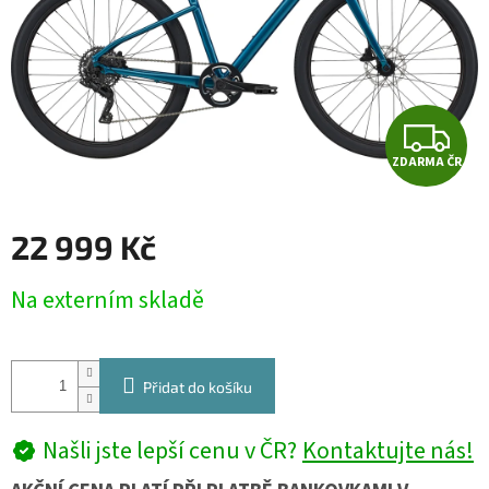
Z
ZDARMA ČR
D
A
22 999 Kč
R
Měrná
Na externím skladě
cena:
M
A
Přidat do košíku
Našli jste lepší cenu v ČR?
Kontaktujte nás!