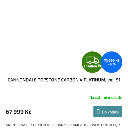
Z
72 999 Kč
–6 %
ZDARMA ČR
D
CANNONDALE TOPSTONE CARBON 4 PLATINUM, vel. 51
A
R
Na externím skladě
M
67 999 Kč
Do košíku
A
AKČNÍ CENA PLATÍ PŘI PLATBĚ BANKOVKAMI V HOTOVOSTI NEBO QR