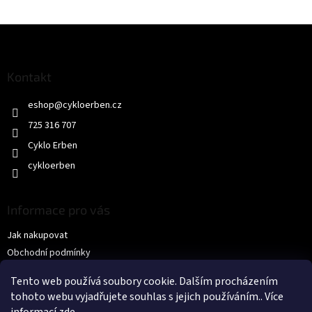
Z
á
p
a
Kontakt
t
eshop
@
cykloerben.cz
í
725 316 707
Cyklo Erben
cykloerben
Informace pro vás
Jak nakupovat
Obchodní podmínky
Podmínky ochrany osobních údajů
Tento web používá soubory cookie. Dalším procházením
KONTAKTY
tohoto webu vyjadřujete souhlas s jejich používáním.. Více