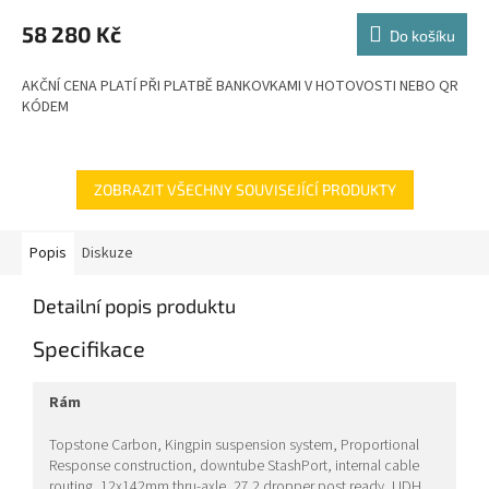
M
58 280 Kč
Do košíku
A
AKČNÍ CENA PLATÍ PŘI PLATBĚ BANKOVKAMI V HOTOVOSTI NEBO QR
KÓDEM
ZOBRAZIT VŠECHNY SOUVISEJÍCÍ PRODUKTY
Popis
Diskuze
Detailní popis produktu
Specifikace
rám
Topstone Carbon, Kingpin suspension system, Proportional
Response construction, downtube StashPort, internal cable
routing, 12x142mm thru-axle, 27.2 dropper post ready, UDH,