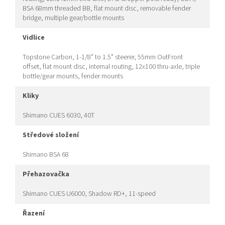
BSA 68mm threaded BB, flat mount disc, removable fender
bridge, multiple gear/bottle mounts
vidlice
Topstone Carbon, 1-1/8" to 1.5" steerer, 55mm OutFront
offset, flat mount disc, internal routing, 12x100 thru-axle, triple
bottle/gear mounts, fender mounts
kliky
Shimano CUES 6030, 40T
středové složení
Shimano BSA 68
přehazovačka
Shimano CUES U6000, Shadow RD+, 11-speed
řazení