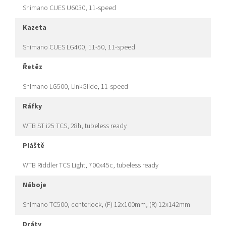
Shimano CUES U6030, 11-speed
kazeta
Shimano CUES LG400, 11-50, 11-speed
řetěz
Shimano LG500, LinkGlide, 11-speed
ráfky
WTB ST i25 TCS, 28h, tubeless ready
pláště
WTB Riddler TCS Light, 700x45c, tubeless ready
náboje
Shimano TC500, centerlock, (F) 12x100mm, (R) 12x142mm
dráty