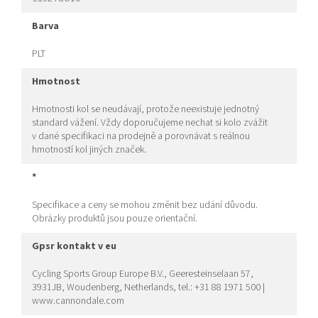
barva
PLT
hmotnost
Hmotnosti kol se neudávají, protože neexistuje jednotný
standard vážení. Vždy doporučujeme nechat si kolo zvážit
v dané specifikaci na prodejně a porovnávat s reálnou
hmotností kol jiných značek.
*
Specifikace a ceny se mohou změnit bez udání důvodu.
Obrázky produktů jsou pouze orientační.
gpsr kontakt v eu
Cycling Sports Group Europe B.V., Geeresteinselaan 57,
3931JB, Woudenberg, Netherlands, tel.: +31 88 1971 500 |
www.cannondale.com