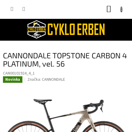
Přejít
NÁKUP
na
obsah
KOŠÍK
CANNONDALE TOPSTONE CARBON 4
PLATINUM, vel. 56
CAN00101924_4_1
Značka:
CANNONDALE
Novinka