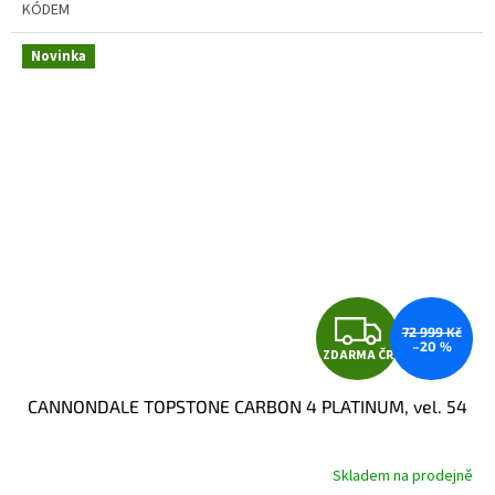
KÓDEM
Novinka
Z
72 999 Kč
–20 %
ZDARMA ČR
D
CANNONDALE TOPSTONE CARBON 4 PLATINUM, vel. 54
A
R
Skladem na prodejně