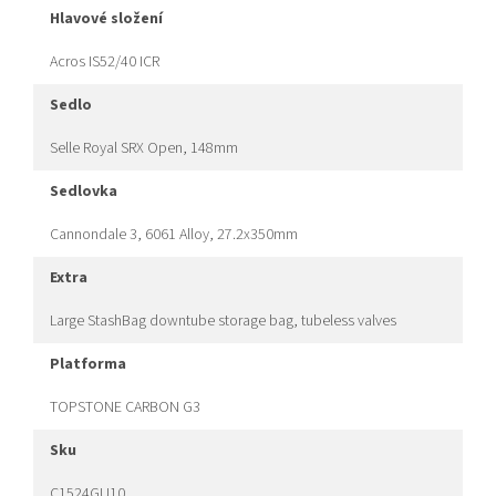
hlavové složení
Acros IS52/40 ICR
sedlo
Selle Royal SRX Open, 148mm
sedlovka
Cannondale 3, 6061 Alloy, 27.2x350mm
extra
Large StashBag downtube storage bag, tubeless valves
platforma
TOPSTONE CARBON G3
sku
C1524GU10