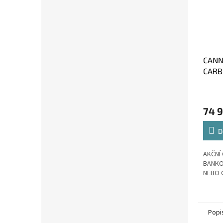
CANN
CARB
vel. 
74 
D
AKČNÍ 
BANKO
NEBO 
Popi