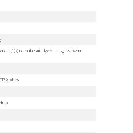
dy
erlock / (R) Formula cartridge bearing, 12x142mm
RT70 rotors
 drop