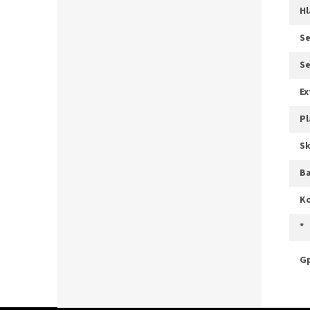
s
s
e
s
b
*