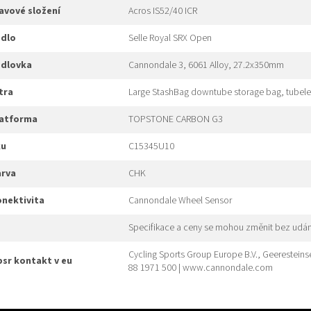
hlavové složení
Acros IS52/40 ICR
edlo
Selle Royal SRX Open
edlovka
Cannondale 3, 6061 Alloy, 27.2x350mm
xtra
Large StashBag downtube storage bag, tubele
platforma
TOPSTONE CARBON G3
ku
C15345U10
arva
CHK
konektivita
Cannondale Wheel Sensor
Specifikace a ceny se mohou změnit bez udán
Cycling Sports Group Europe B.V., Geeresteins
gpsr kontakt v eu
88 1971 500 | www.cannondale.com