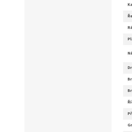
ř
r
p
d
b
ř