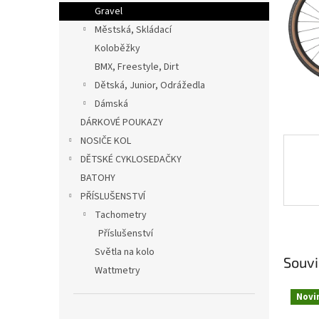
n
Gravel
e
Městská, Skládací
l
Koloběžky
BMX, Freestyle, Dirt
Dětská, Junior, Odrážedla
Dámská
DÁRKOVÉ POUKAZY
NOSIČE KOL
DĚTSKÉ CYKLOSEDAČKY
BATOHY
PŘÍSLUŠENSTVÍ
Tachometry
Příslušenství
Světla na kolo
Souvi
Wattmetry
Novi