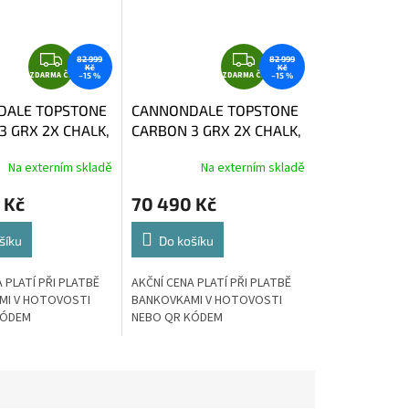
Z
Z
82 999
82 999
Kč
Kč
ZDARMA ČR
D
ZDARMA ČR
D
–15 %
–15 %
A
A
DALE TOPSTONE
CANNONDALE TOPSTONE
R
R
3 GRX 2X CHALK,
CARBON 3 GRX 2X CHALK,
M
M
vel. 58
A
A
Na externím skladě
Na externím skladě
 Kč
70 490 Kč
šíku
Do košíku
 PLATÍ PŘI PLATBĚ
AKČNÍ CENA PLATÍ PŘI PLATBĚ
MI V HOTOVOSTI
BANKOVKAMI V HOTOVOSTI
KÓDEM
NEBO QR KÓDEM