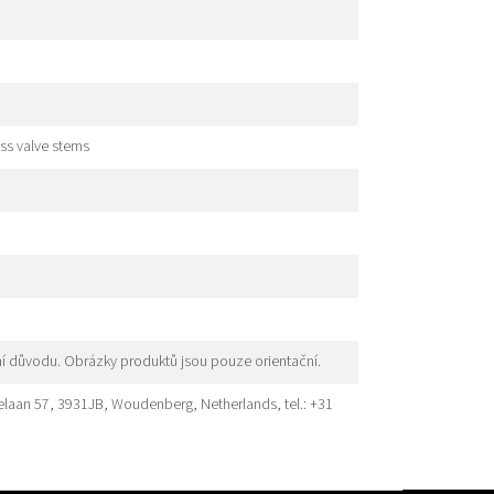
ss valve stems
í důvodu. Obrázky produktů jsou pouze orientační.
elaan 57, 3931JB, Woudenberg, Netherlands, tel.: +31