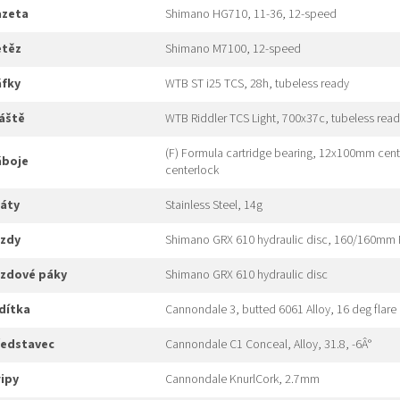
kazeta
Shimano HG710, 11-36, 12-speed
etěz
Shimano M7100, 12-speed
áfky
WTB ST i25 TCS, 28h, tubeless ready
láště
WTB Riddler TCS Light, 700x37c, tubeless rea
(F) Formula cartridge bearing, 12x100mm cent
náboje
centerlock
ráty
Stainless Steel, 14g
rzdy
Shimano GRX 610 hydraulic disc, 160/160mm 
brzdové páky
Shimano GRX 610 hydraulic disc
ídítka
Cannondale 3, butted 6061 Alloy, 16 deg flare
představec
Cannondale C1 Conceal, Alloy, 31.8, -6Â°
gripy
Cannondale KnurlCork, 2.7mm