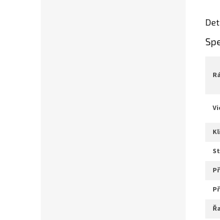
Det
Spe
v
k
s
ř