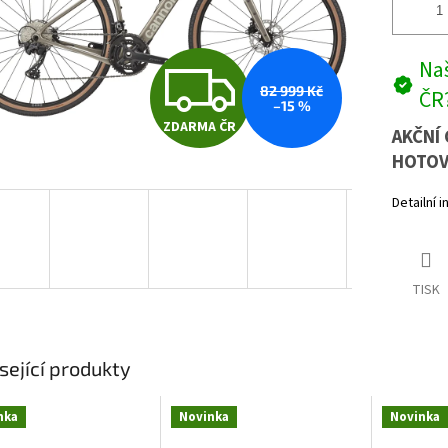
Z
Naš
82 999 Kč
ČR
–15 %
ZDARMA ČR
D
AKČNÍ 
HOTOV
Detailní 
A
R
TISK
M
sející produkty
A
nka
Novinka
Novinka