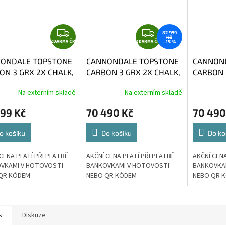
Z
Z
82 999
Kč
ZDARMA ČR
D
ZDARMA ČR
D
–15 %
A
A
ONDALE TOPSTONE
CANNONDALE TOPSTONE
CANNON
R
R
ON 3 GRX 2X CHALK,
CARBON 3 GRX 2X CHALK,
CARBON 
M
M
47
vel. 54
vel. 56
A
A
Na externím skladě
Na externím skladě
999 Kč
70 490 Kč
70 490
o košíku
Do košíku
Do ko
CENA PLATÍ PŘI PLATBĚ
AKČNÍ CENA PLATÍ PŘI PLATBĚ
AKČNÍ CENA
VKAMI V HOTOVOSTI
BANKOVKAMI V HOTOVOSTI
BANKOVKA
QR KÓDEM
NEBO QR KÓDEM
NEBO QR 
s
Diskuze