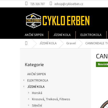
Přejít
725 316 707
eshop@cykloerben.cz
na
obsah
AKČNÍ SRPEN
JÍZDNÍ KOLA
ELEKTROKOLA
Domů
JÍZDNÍ KOLA
Gravel
CANNONDALE TO
P
CAN
o
Přeskočit
s
Kategorie
kategorie
Novin
t
r
AKČNÍ SRPEN
a
ELEKTROKOLA
n
JÍZDNÍ KOLA
n
í
Horská
p
Krosová, Treková, Fitness
a
Silniční