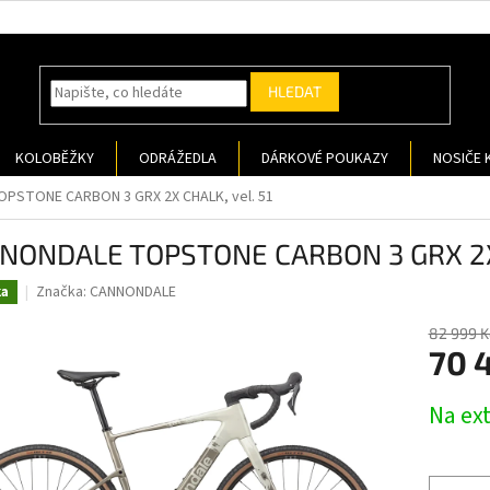
HLEDAT
KOLOBĚŽKY
ODRÁŽEDLA
DÁRKOVÉ POUKAZY
NOSIČE 
PSTONE CARBON 3 GRX 2X CHALK, vel. 51
NONDALE TOPSTONE CARBON 3 GRX 2X 
Značka:
CANNONDALE
ka
82 999 K
70 
Měrná
Na ex
cena: