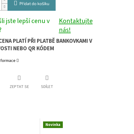
Přidat do košíku
li jste lepší cenu v
Kontaktujte
?
nás!
CENA PLATÍ PŘI PLATBĚ BANKOVKAMI V
OSTI NEBO QR KÓDEM
informace
ZEPTAT SE
SDÍLET
Novinka