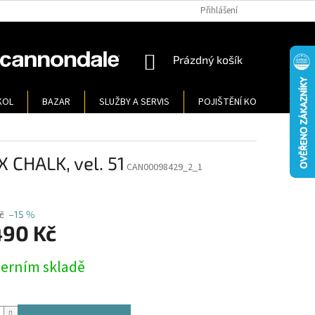
Přihlášení
NÁKUPNÍ
Prázdný košík
KOŠÍK
KOL
BAZAR
SLUŽBY A SERVIS
POJIŠTĚNÍ KOL
KONT
CHALK, vel. 51
CAN00098429_2_1
č
–15 %
490 Kč
terním skladě