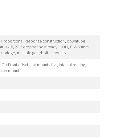
, Proportional Response construction, downtube
thru-axle, 27.2 dropper post ready, UDH, BSA 68mm
r bridge, multiple gear/bottle mounts
OutFront offset, flat mount disc, internal routing,
fender mounts