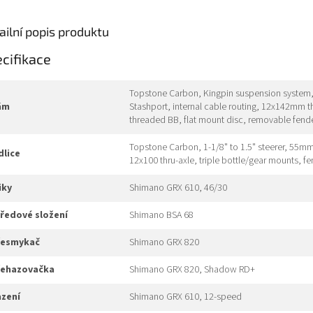
ailní popis produktu
cifikace
Topstone Carbon, Kingpin suspension system
rám
Stashport, internal cable routing, 12x142mm 
threaded BB, flat mount disc, removable fende
Topstone Carbon, 1-1/8" to 1.5" steerer, 55mm 
idlice
12x100 thru-axle, triple bottle/gear mounts, 
liky
Shimano GRX 610, 46/30
tředové složení
Shimano BSA 68
přesmykač
Shimano GRX 820
přehazovačka
Shimano GRX 820, Shadow RD+
azení
Shimano GRX 610, 12-speed