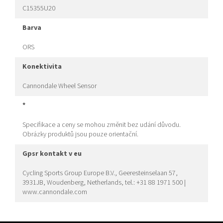
C15355U20
barva
ORS
konektivita
Cannondale Wheel Sensor
*
Specifikace a ceny se mohou změnit bez udání důvodu.
Obrázky produktů jsou pouze orientační.
gpsr kontakt v eu
Cycling Sports Group Europe B.V., Geeresteinselaan 57,
3931JB, Woudenberg, Netherlands, tel.: +31 88 1971 500 |
www.cannondale.com