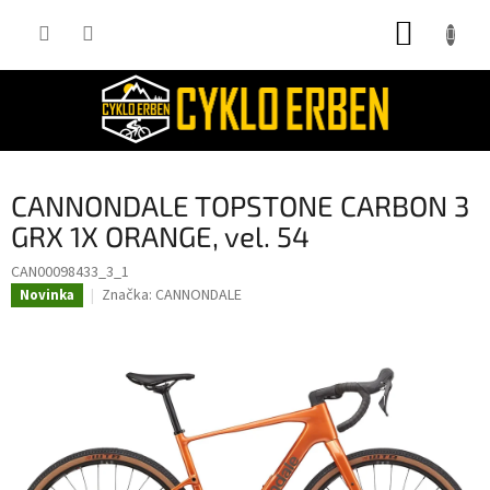
Přejít
NÁKUP
na
obsah
KOŠÍK
CANNONDALE TOPSTONE CARBON 3
GRX 1X ORANGE, vel. 54
CAN00098433_3_1
Značka:
CANNONDALE
Novinka