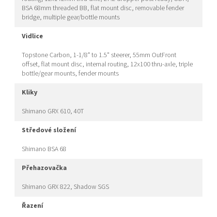
BSA 68mm threaded BB, flat mount disc, removable fender
bridge, multiple gear/bottle mounts
vidlice
Topstone Carbon, 1-1/8" to 1.5" steerer, 55mm OutFront
offset, flat mount disc, internal routing, 12x100 thru-axle, triple
bottle/gear mounts, fender mounts
kliky
Shimano GRX 610, 40T
středové složení
Shimano BSA 68
přehazovačka
Shimano GRX 822, Shadow SGS
řazení