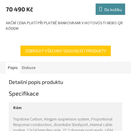
M
70 490 Kč
Do košíku
A
AKČNÍ CENA PLATÍ PŘI PLATBĚ BANKOVKAMI V HOTOVOSTI NEBO QR
KÓDEM
ZOBRAZIT VŠECHNY SOUVISEJÍCÍ PRODUKTY
Popis
Diskuze
Detailní popis produktu
Specifikace
rám
Topstone Carbon, Kingpin suspension system, Proportional
Response construction, downtube Stashport, internal cable
routing, 12x142mm thru-axle, 27.2 dropper post ready, UDH,