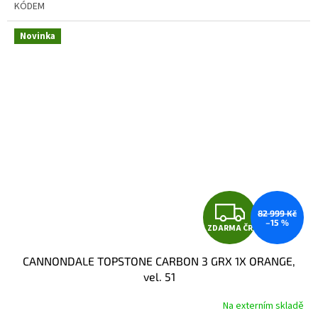
KÓDEM
Novinka
Z
82 999 Kč
–15 %
ZDARMA ČR
D
CANNONDALE TOPSTONE CARBON 3 GRX 1X ORANGE,
A
vel. 51
R
Na externím skladě