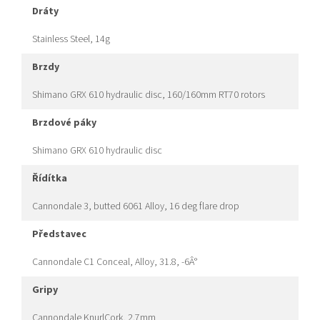
dráty
Stainless Steel, 14g
brzdy
Shimano GRX 610 hydraulic disc, 160/160mm RT70 rotors
brzdové páky
Shimano GRX 610 hydraulic disc
řídítka
Cannondale 3, butted 6061 Alloy, 16 deg flare drop
představec
Cannondale C1 Conceal, Alloy, 31.8, -6Â°
gripy
Cannondale KnurlCork, 2.7mm