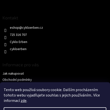
Z
á
p
a
Kontakt
t
eshop
@
cykloerben.cz
í
725 316 707
Cyklo Erben
cykloerben
Informace pro vás
Jak nakupovat
Obchodní podmínky
Podmínky ochrany osobních údajů
Tento web používá soubory cookie. Dalším procházením
KONTAKTY
tohoto webu vyjadřujete souhlas s jejich používáním.. Více
informací
zde
.