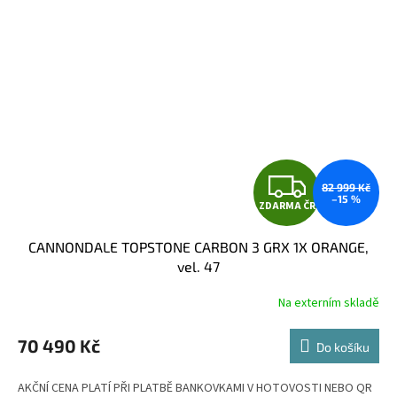
Z
82 999 Kč
–15 %
ZDARMA ČR
D
CANNONDALE TOPSTONE CARBON 3 GRX 1X ORANGE,
A
vel. 47
R
Na externím skladě
M
70 490 Kč
Do košíku
A
AKČNÍ CENA PLATÍ PŘI PLATBĚ BANKOVKAMI V HOTOVOSTI NEBO QR