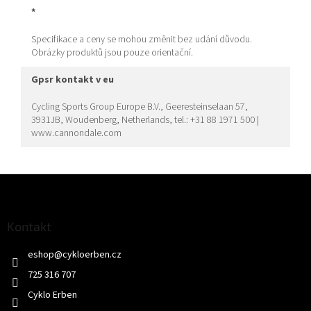
*
Specifikace a ceny se mohou změnit bez udání důvodu.
Obrázky produktů jsou pouze orientační.
gpsr kontakt v eu
Cycling Sports Group Europe B.V., Geeresteinselaan 57,
3931JB, Woudenberg, Netherlands, tel.: +31 88 1971 500 |
www.cannondale.com
Z
á
p
a
Kontakt
t
eshop
@
cykloerben.cz
í
725 316 707
Cyklo Erben