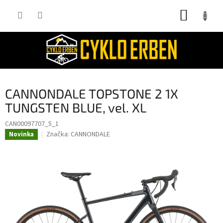
Přejít
NÁKUP
na
obsah
KOŠÍK
CANNONDALE TOPSTONE 2 1X
TUNGSTEN BLUE, vel. XL
CAN00097707_5_1
Značka:
CANNONDALE
Novinka