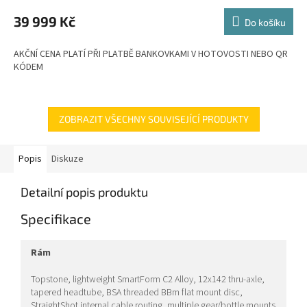
M
39 999 Kč
Do košíku
A
AKČNÍ CENA PLATÍ PŘI PLATBĚ BANKOVKAMI V HOTOVOSTI NEBO QR
KÓDEM
ZOBRAZIT VŠECHNY SOUVISEJÍCÍ PRODUKTY
Popis
Diskuze
Detailní popis produktu
Specifikace
rám
Topstone, lightweight SmartForm C2 Alloy, 12x142 thru-axle,
tapered headtube, BSA threaded BBm flat mount disc,
StraightShot internal cable routing, multiple gear/bottle mounts