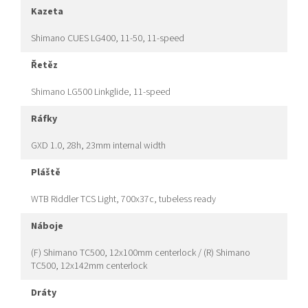
kazeta
Shimano CUES LG400, 11-50, 11-speed
řetěz
Shimano LG500 Linkglide, 11-speed
ráfky
GXD 1.0, 28h, 23mm internal width
pláště
WTB Riddler TCS Light, 700x37c, tubeless ready
náboje
(F) Shimano TC500, 12x100mm centerlock / (R) Shimano
TC500, 12x142mm centerlock
dráty