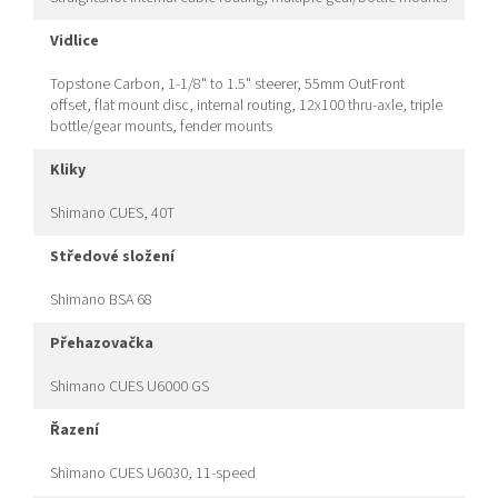
vidlice
Topstone Carbon, 1-1/8" to 1.5" steerer, 55mm OutFront
offset, flat mount disc, internal routing, 12x100 thru-axle, triple
bottle/gear mounts, fender mounts
kliky
Shimano CUES, 40T
středové složení
Shimano BSA 68
přehazovačka
Shimano CUES U6000 GS
řazení
Shimano CUES U6030, 11-speed