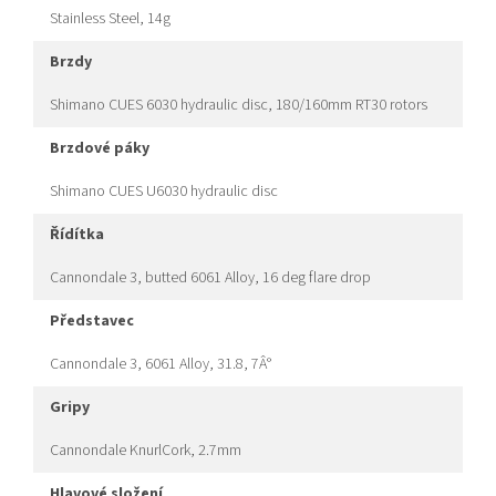
Stainless Steel, 14g
brzdy
Shimano CUES 6030 hydraulic disc, 180/160mm RT30 rotors
brzdové páky
Shimano CUES U6030 hydraulic disc
řídítka
Cannondale 3, butted 6061 Alloy, 16 deg flare drop
představec
Cannondale 3, 6061 Alloy, 31.8, 7Â°
gripy
Cannondale KnurlCork, 2.7mm
hlavové složení