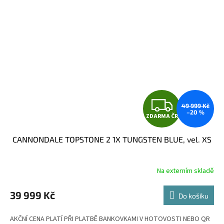
Z
49 999 Kč
–20 %
ZDARMA ČR
D
CANNONDALE TOPSTONE 2 1X TUNGSTEN BLUE, vel. XS
A
R
Na externím skladě
M
39 999 Kč
Do košíku
A
AKČNÍ CENA PLATÍ PŘI PLATBĚ BANKOVKAMI V HOTOVOSTI NEBO QR