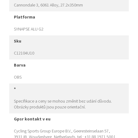
Cannondale 3, 6061 Alloy, 27.2x350mm
platforma
SYNAPSE ALU G2
sku
C12104U10
barva
OBS
*
Specifikace a ceny se mohou změnit bez udání důvodu.
Obrázky produktů jsou pouze orientační.
gpsr kontakt v eu
Cycling Sports Group Europe B.V., Geeresteinselaan 57,
3931JB, Woudenberg, Netherlands, tel.: +31 88 1971 500 |