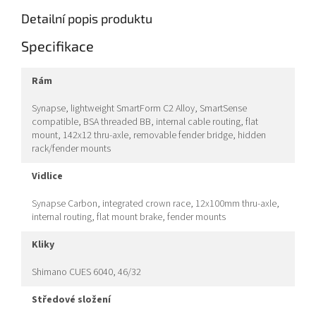
Detailní popis produktu
Specifikace
rám
Synapse, lightweight SmartForm C2 Alloy, SmartSense
compatible, BSA threaded BB, internal cable routing, flat
mount, 142x12 thru-axle, removable fender bridge, hidden
rack/fender mounts
vidlice
Synapse Carbon, integrated crown race, 12x100mm thru-axle,
internal routing, flat mount brake, fender mounts
kliky
Shimano CUES 6040, 46/32
středové složení