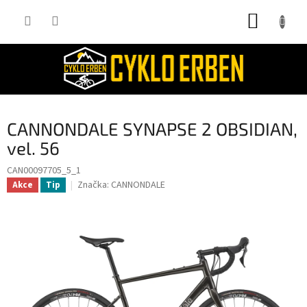
Přejít
NÁKUP
na
obsah
KOŠÍK
CANNONDALE SYNAPSE 2 OBSIDIAN,
vel. 56
CAN00097705_5_1
Značka:
CANNONDALE
Akce
Tip