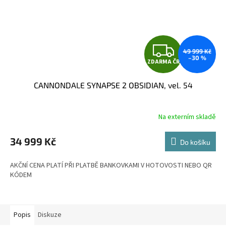
Z
49 999 Kč
–30 %
ZDARMA ČR
D
CANNONDALE SYNAPSE 2 OBSIDIAN, vel. 54
A
R
Na externím skladě
M
34 999 Kč
Do košíku
A
AKČNÍ CENA PLATÍ PŘI PLATBĚ BANKOVKAMI V HOTOVOSTI NEBO QR
KÓDEM
Popis
Diskuze