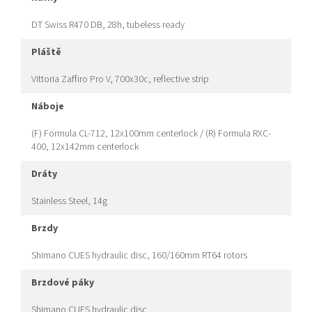
DT Swiss R470 DB, 28h, tubeless ready
pláště
Vittoria Zaffiro Pro V, 700x30c, reflective strip
náboje
(F) Formula CL-712, 12x100mm centerlock / (R) Formula RXC-
400, 12x142mm centerlock
dráty
Stainless Steel, 14g
brzdy
Shimano CUES hydraulic disc, 160/160mm RT64 rotors
brzdové páky
Shimano CUES hydraulic disc