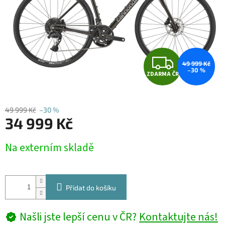
Z
49 999 Kč
–30 %
ZDARMA ČR
D
A
49 999 Kč
–30 %
34 999 Kč
R
Měrná
M
Na externím skladě
cena:
A
Přidat do košíku
Našli jste lepší cenu v ČR?
Kontaktujte nás!