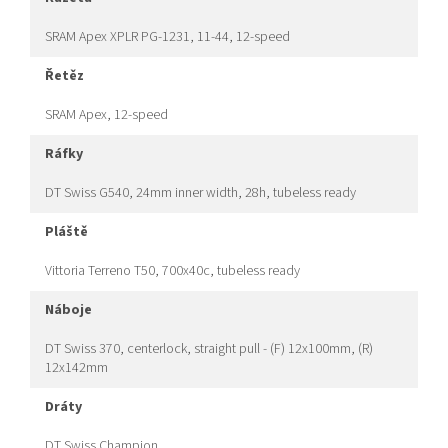
SRAM Apex XPLR PG-1231, 11-44, 12-speed
řetěz
SRAM Apex, 12-speed
ráfky
DT Swiss G540, 24mm inner width, 28h, tubeless ready
pláště
Vittoria Terreno T50, 700x40c, tubeless ready
náboje
DT Swiss 370, centerlock, straight pull - (F) 12x100mm, (R)
12x142mm
dráty
DT Swiss Champion