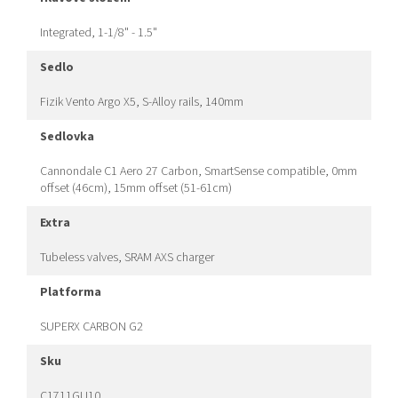
Integrated, 1-1/8" - 1.5"
sedlo
Fizik Vento Argo X5, S-Alloy rails, 140mm
sedlovka
Cannondale C1 Aero 27 Carbon, SmartSense compatible, 0mm
offset (46cm), 15mm offset (51-61cm)
extra
Tubeless valves, SRAM AXS charger
platforma
SUPERX CARBON G2
sku
C1711GU10