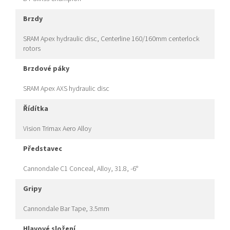
brzdy
SRAM Apex hydraulic disc, Centerline 160/160mm centerlock
rotors
brzdové páky
SRAM Apex AXS hydraulic disc
řídítka
Vision Trimax Aero Alloy
představec
Cannondale C1 Conceal, Alloy, 31.8, -6°
gripy
Cannondale Bar Tape, 3.5mm
hlavové složení