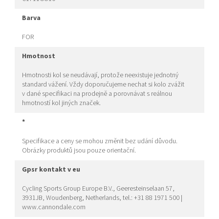
barva
FOR
hmotnost
Hmotnosti kol se neudávají, protože neexistuje jednotný
standard vážení. Vždy doporučujeme nechat si kolo zvážit
v dané specifikaci na prodejně a porovnávat s reálnou
hmotností kol jiných značek.
*
Specifikace a ceny se mohou změnit bez udání důvodu.
Obrázky produktů jsou pouze orientační.
gpsr kontakt v eu
Cycling Sports Group Europe B.V., Geeresteinselaan 57,
3931JB, Woudenberg, Netherlands, tel.: +31 88 1971 500 |
www.cannondale.com