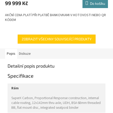
M
99 999 Kč
Do košíku
A
AKČNÍ CENA PLATÍ PŘI PLATBĚ BANKOVKAMI V HOTOVOSTI NEBO QR
KÓDEM
ZOBRAZIT VŠECHNY SOUVISEJÍCÍ PRODUKTY
Popis
Diskuze
Detailní popis produktu
Specifikace
rám
SuperX Carbon, Proportional Response construction, internal
cable routing, 12x142mm thru-axle, UDH, BSA 68mm threaded
BB, flat mount disc, integrated seatpost binder