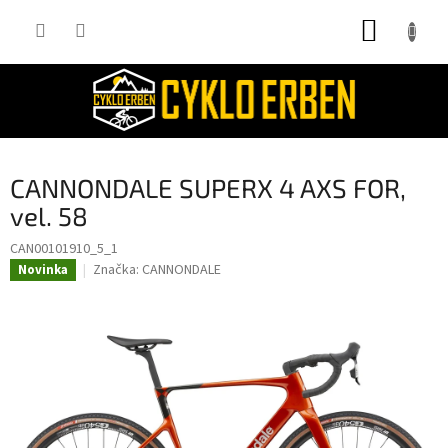
Přejít
NÁKUP
na
obsah
KOŠÍK
CANNONDALE SUPERX 4 AXS FOR,
vel. 58
CAN00101910_5_1
Značka:
CANNONDALE
Novinka