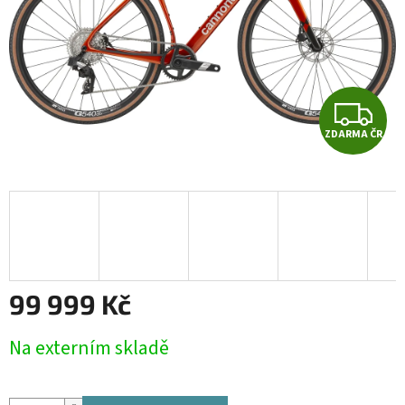
Z
ZDARMA ČR
D
A
R
M
A
99 999 Kč
Měrná
Na externím skladě
cena: