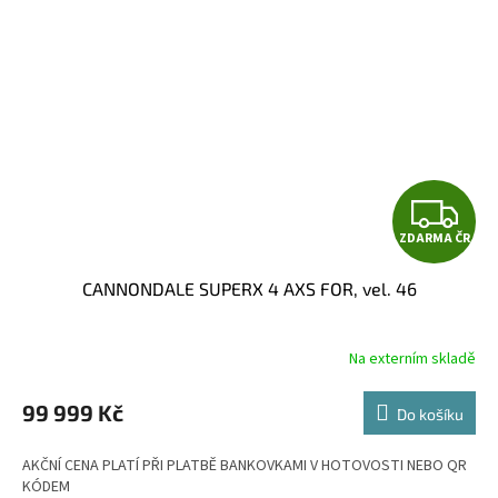
Z
ZDARMA ČR
D
CANNONDALE SUPERX 4 AXS FOR, vel. 46
A
R
Na externím skladě
M
99 999 Kč
Do košíku
A
AKČNÍ CENA PLATÍ PŘI PLATBĚ BANKOVKAMI V HOTOVOSTI NEBO QR
KÓDEM