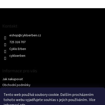
Z
á
p
a
Kontakt
t
eshop
@
cykloerben.cz
í
725 316 707
Cyklo Erben
cykloerben
Informace pro vás
Jak nakupovat
Obchodní podmínky
Podmínky ochrany osobních údajů
Tento web používá soubory cookie. Dalším procházením
KONTAKTY
tohoto webu vyjadřujete souhlas s jejich používáním.. Více