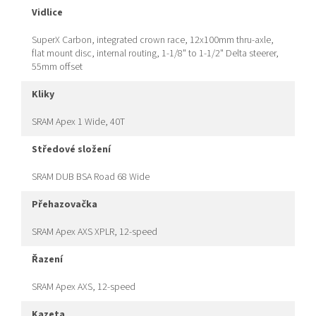
vidlice
SuperX Carbon, integrated crown race, 12x100mm thru-axle,
flat mount disc, internal routing, 1-1/8" to 1-1/2" Delta steerer,
55mm offset
kliky
SRAM Apex 1 Wide, 40T
středové složení
SRAM DUB BSA Road 68 Wide
přehazovačka
SRAM Apex AXS XPLR, 12-speed
řazení
SRAM Apex AXS, 12-speed
kazeta