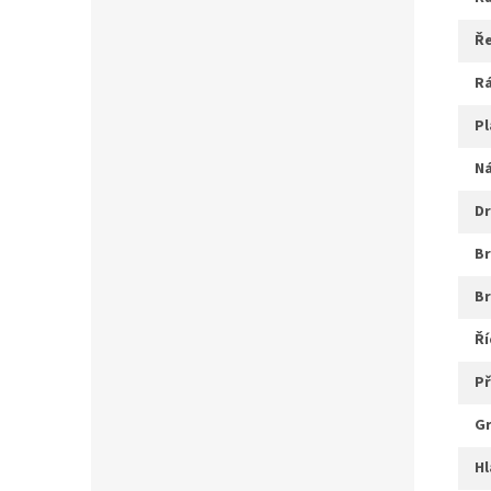
ř
r
p
d
b
ř