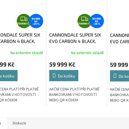
Z
Z
84 999
84 999
Kč
Kč
ZDARMA ČR
D
ZDARMA ČR
D
–29 %
–29 %
A
A
ONDALE SUPER SIX
CANNONDALE SUPER SIX
CANNOND
R
R
CARBON 4 BLACK,
EVO CARBON 4 BLACK,
EVO CAR
M
M
1
vel. 54
vel. 58
A
A
Na externím skladě
Na externím skladě
99 Kč
59 999 Kč
59 999
o košíku
Do košíku
Do ko
CENA PLATÍ PŘI PLATBĚ
AKČNÍ CENA PLATÍ PŘI PLATBĚ
AKČNÍ CENA
VKAMI V HOTOVOSTI
BANKOVKAMI V HOTOVOSTI
BANKOVKA
QR KÓDEM
NEBO QR KÓDEM
NEBO QR 
s
Diskuze