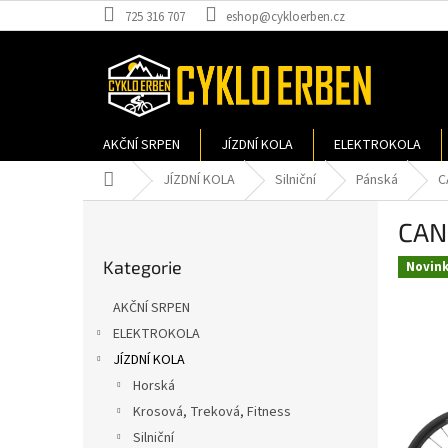
Přejít
725 316 707
eshop@cykloerben.cz
na
obsah
AKČNÍ SRPEN
JÍZDNÍ KOLA
ELEKTROKOLA
Domů
JÍZDNÍ KOLA
Silniční
Pánská
C
P
CAN
o
Přeskočit
s
Kategorie
kategorie
Novin
t
r
AKČNÍ SRPEN
a
ELEKTROKOLA
n
JÍZDNÍ KOLA
n
í
Horská
p
Krosová, Treková, Fitness
a
Silniční