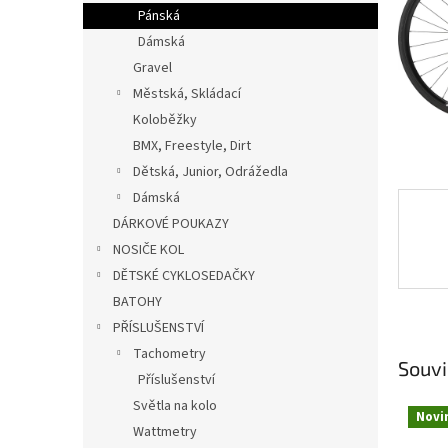
n
Pánská
e
Dámská
l
Gravel
Městská, Skládací
Koloběžky
BMX, Freestyle, Dirt
Dětská, Junior, Odrážedla
Dámská
DÁRKOVÉ POUKAZY
NOSIČE KOL
DĚTSKÉ CYKLOSEDAČKY
BATOHY
PŘÍSLUŠENSTVÍ
Tachometry
Souvi
Příslušenství
Světla na kolo
Novi
Wattmetry