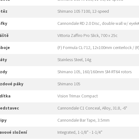
etěz
Shimano 105 7100, 12-speed
áfky
Cannondale RD 2.0 Disc, double wall w/ eyele
láště
Vittoria Zaffiro Pro Slick, 700 x 25c
náboje
(F) Formula CL-712, 12x100mm centerlock / (
ráty
Stainless Steel, 14g
rzdy
Shimano 105, 160/160mm SM-RT64 rotors
brzdové páky
Shimano 105
ídítka
Vision Trimax Compact
představec
Cannondale C1 Conceal, Alloy, 31.8, -6°
gripy
Cannondale Bar Tape, 3.5mm
hlavové složení
Integrated, 1-1/8" - 1-1/4"