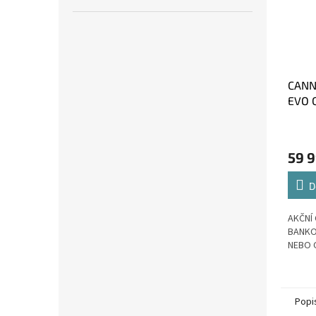
CANN
EVO 
vel. 5
59 9
D
AKČNÍ 
BANKO
NEBO 
Popi