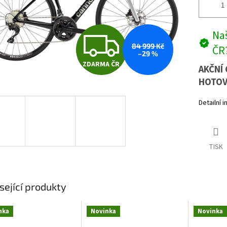
Z
Naš
84 999 Kč
ČR
–29 %
ZDARMA ČR
D
AKČNÍ 
HOTOV
Detailní 
A
R
TISK
M
sející produkty
A
nka
Novinka
Novinka