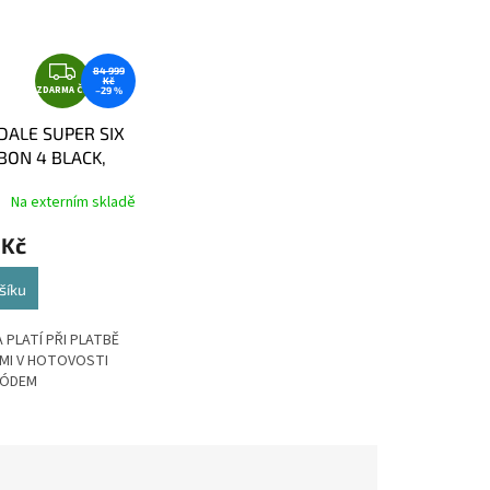
Z
84 999
Kč
ZDARMA ČR
D
–29 %
A
ALE SUPER SIX
R
BON 4 BLACK,
M
A
Na externím skladě
 Kč
šíku
 PLATÍ PŘI PLATBĚ
MI V HOTOVOSTI
KÓDEM