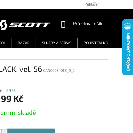
Přihlášení
NÁKUPNÍ
Prázdný košík
KOŠÍK
KOL
BAZAR
SLUŽBY A SERVIS
POJIŠTĚNÍ KOL
KONT
CK, vel. 56
CAN00084013_5_1
č
–29 %
999 Kč
terním skladě