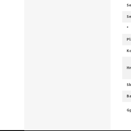
s
s
*
s
b