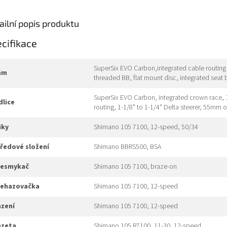
ailní popis produktu
cifikace
SuperSix EVO Carbon,integrated cable routing
rám
threaded BB, flat mount disc, integrated seat
SuperSix EVO Carbon, integrated crown race, 1
idlice
routing, 1-1/8" to 1-1/4" Delta steerer, 55mm
liky
Shimano 105 7100, 12-speed, 50/34
tředové složení
Shimano BBRS500, BSA
přesmykač
Shimano 105 7100, braze-on
přehazovačka
Shimano 105 7100, 12-speed
azení
Shimano 105 7100, 12-speed
kazeta
Shimano 105 R7100, 11-30, 12-speed