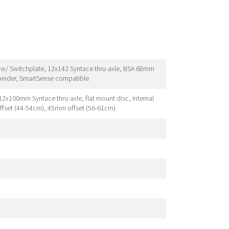
 w/ Switchplate, 12x142 Syntace thru-axle, BSA 68mm
 binder, SmartSense compatible
2x100mm Syntace thru-axle, flat mount disc, internal
 offset (44-54cm), 45mm offset (56-61cm)