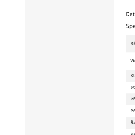
Det
Spe
v
k
s
ř