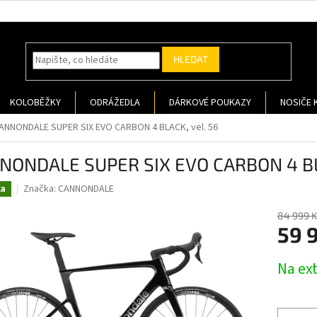
HLEDAT
KOLOBĚŽKY
ODRÁŽEDLA
DÁRKOVÉ POUKAZY
NOSIČE 
ANNONDALE SUPER SIX EVO CARBON 4 BLACK, vel. 56
NONDALE SUPER SIX EVO CARBON 4 BLA
Značka:
CANNONDALE
ka
84 999 K
59 
Měrná
Na ex
cena: