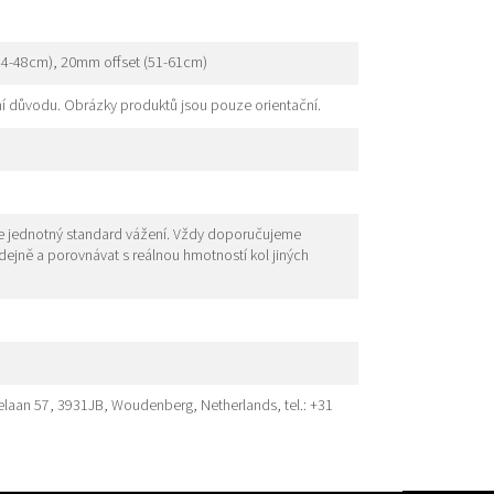
44-48cm), 20mm offset (51-61cm)
í důvodu. Obrázky produktů jsou pouze orientační.
je jednotný standard vážení. Vždy doporučujeme
odejně a porovnávat s reálnou hmotností kol jiných
elaan 57, 3931JB, Woudenberg, Netherlands, tel.: +31