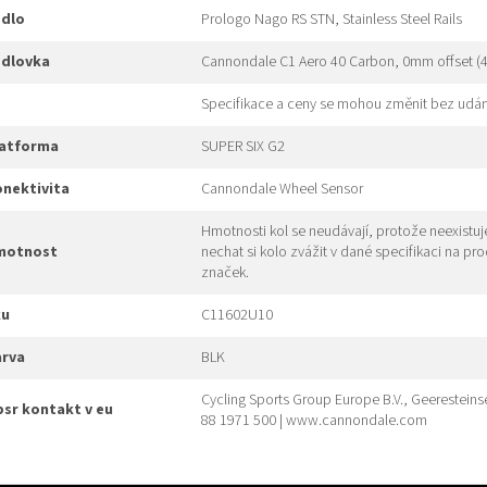
edlo
Prologo Nago RS STN, Stainless Steel Rails
edlovka
Cannondale C1 Aero 40 Carbon, 0mm offset (
Specifikace a ceny se mohou změnit bez udán
platforma
SUPER SIX G2
konektivita
Cannondale Wheel Sensor
Hmotnosti kol se neudávají, protože neexistu
hmotnost
nechat si kolo zvážit v dané specifikaci na pr
značek.
ku
C11602U10
arva
BLK
Cycling Sports Group Europe B.V., Geeresteins
gpsr kontakt v eu
88 1971 500 | www.cannondale.com