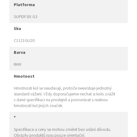
platforma
SUPER SIX G3
sku
C1121GU20
barva
RAW
hmotnost
Hmotnosti kol se neudávají, protože neexistuje jednotný
standard vážení. Vždy doporučujeme nechat si kolo zvážit
v dané specifikaci na prodejně a porovnávat s reálnou
hmotností kol jiných značek.
*
Specifikace a ceny se mohou změnit bez udání důvodu.
Obrázky produktů jsou pouze orientační.