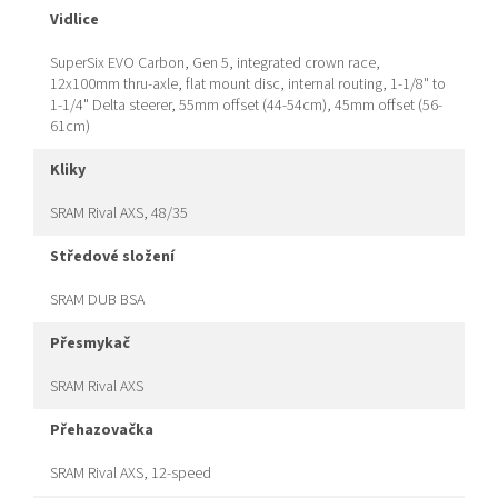
vidlice
SuperSix EVO Carbon, Gen 5, integrated crown race,
12x100mm thru-axle, flat mount disc, internal routing, 1-1/8" to
1-1/4" Delta steerer, 55mm offset (44-54cm), 45mm offset (56-
61cm)
kliky
SRAM Rival AXS, 48/35
středové složení
SRAM DUB BSA
přesmykač
SRAM Rival AXS
přehazovačka
SRAM Rival AXS, 12-speed