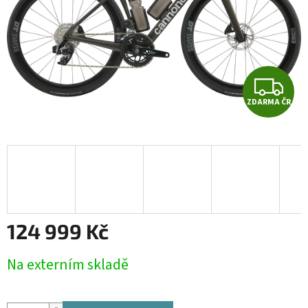
Z
ZDARMA ČR
D
A
R
M
A
124 999 Kč
Měrná
Na externím skladě
cena: