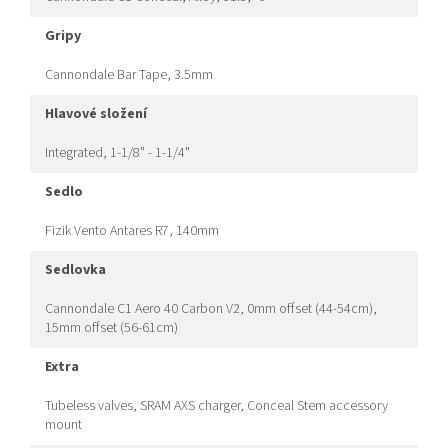
gripy
Cannondale Bar Tape, 3.5mm
hlavové složení
Integrated, 1-1/8" - 1-1/4"
sedlo
Fizik Vento Antares R7, 140mm
sedlovka
Cannondale C1 Aero 40 Carbon V2, 0mm offset (44-54cm),
15mm offset (56-61cm)
extra
Tubeless valves, SRAM AXS charger, Conceal Stem accessory
mount