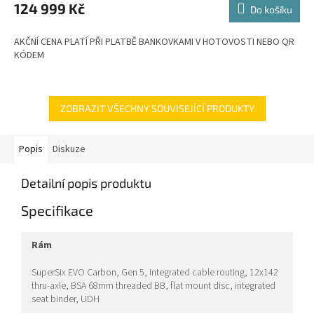
M
124 999 Kč
Do košíku
A
AKČNÍ CENA PLATÍ PŘI PLATBĚ BANKOVKAMI V HOTOVOSTI NEBO QR
KÓDEM
ZOBRAZIT VŠECHNY SOUVISEJÍCÍ PRODUKTY
Popis
Diskuze
Detailní popis produktu
Specifikace
rám
SuperSix EVO Carbon, Gen 5, integrated cable routing, 12x142
thru-axle, BSA 68mm threaded BB, flat mount disc, integrated
seat binder, UDH