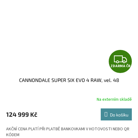
Z
ZDARMA ČR
D
CANNONDALE SUPER SIX EVO 4 RAW, vel. 48
A
R
Na externím skladě
M
124 999 Kč
Do košíku
A
AKČNÍ CENA PLATÍ PŘI PLATBĚ BANKOVKAMI V HOTOVOSTI NEBO QR
KÓDEM