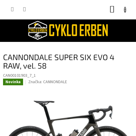
Přejít
NÁKUP
na
obsah
KOŠÍK
CANNONDALE SUPER SIX EVO 4
RAW, vel. 58
CAN00101903_7_1
Značka:
CANNONDALE
Novinka