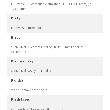
DT Swiss 370, centerlock, straight pull - (F) 12x100mm, (R)
12x142mm
dráty
DT Swiss Competition
brzdy
SRAM Rival AXS hydraulic disc, 160/160mm PaceLine
centerlock rotors
brzdové páky
SRAM Rival AXS hydraulic disc
řídítka
Vision Trimax Carbon Aero
představec
Cannondale C1 Conceal, Alloy, 31.8, -6°