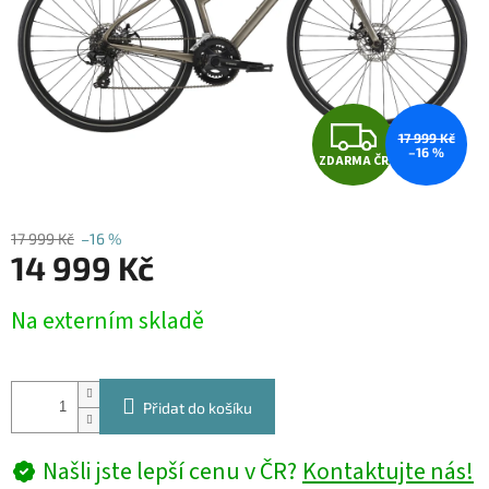
Z
17 999 Kč
–16 %
ZDARMA ČR
D
A
17 999 Kč
–16 %
14 999 Kč
R
Měrná
M
Na externím skladě
cena:
A
Přidat do košíku
Našli jste lepší cenu v ČR?
Kontaktujte nás!