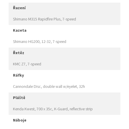
řazení
Shimano M315 Rapidfire Plus, 7-speed
kazeta
Shimano HG200, 12-32, 7-speed
řetěz
KMC Z7, 7-speed
ráfky
Cannondale Disc, double wall w/eyelet, 32h
pláště
Kenda Kwest, 700 x 35c, K-Guard, reflective strip
náboje