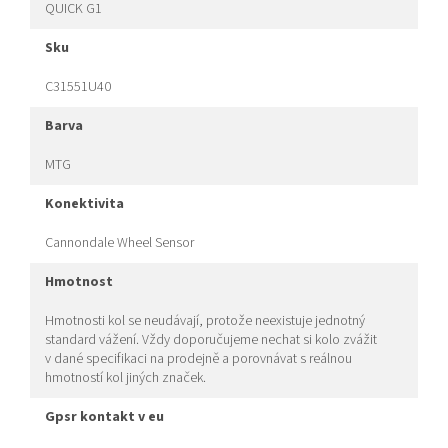
QUICK G1
sku
C31551U40
barva
MTG
konektivita
Cannondale Wheel Sensor
hmotnost
Hmotnosti kol se neudávají, protože neexistuje jednotný
standard vážení. Vždy doporučujeme nechat si kolo zvážit
v dané specifikaci na prodejně a porovnávat s reálnou
hmotností kol jiných značek.
gpsr kontakt v eu