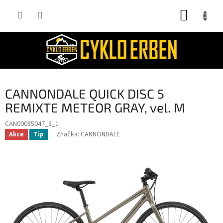
Přejít
NÁKUP
na
obsah
KOŠÍK
CANNONDALE QUICK DISC 5
REMIXTE METEOR GRAY, vel. M
CAN00085047_3_1
Značka:
CANNONDALE
Akce
Tip