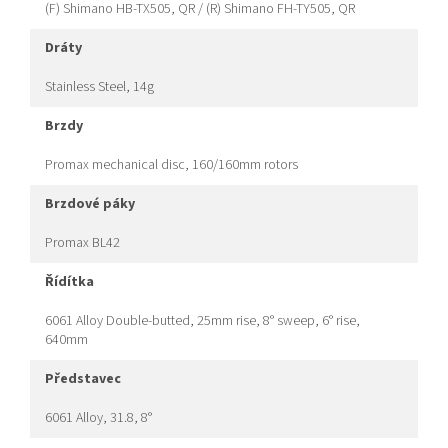
(F) Shimano HB-TX505, QR / (R) Shimano FH-TY505, QR
dráty
Stainless Steel, 14g
brzdy
Promax mechanical disc, 160/160mm rotors
brzdové páky
Promax BL42
řídítka
6061 Alloy Double-butted, 25mm rise, 8° sweep, 6° rise,
640mm
představec
6061 Alloy, 31.8, 8°