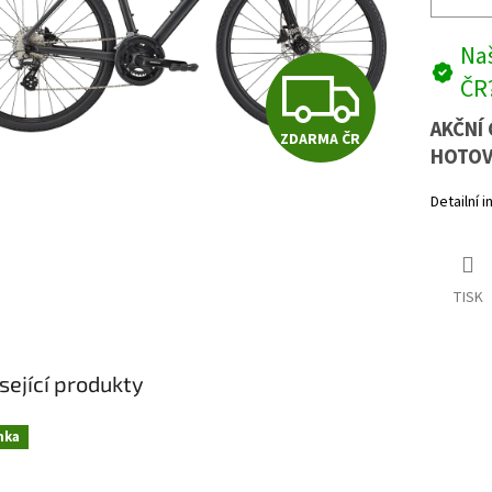
Naš
Z
ČR
AKČNÍ 
ZDARMA ČR
D
HOTOV
Detailní 
A
TISK
R
M
sející produkty
nka
A