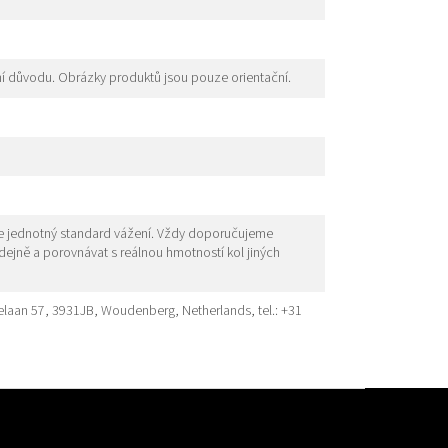
í důvodu. Obrázky produktů jsou pouze orientační.
je jednotný standard vážení. Vždy doporučujeme
odejně a porovnávat s reálnou hmotností kol jiných
elaan 57, 3931JB, Woudenberg, Netherlands, tel.: +31