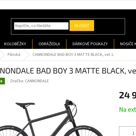
HLEDAT
KOLOBĚŽKY
ODRÁŽEDLA
DÁRKOVÉ POUKAZY
NOSIČE 
Pánská
CANNONDALE BAD BOY 3 MATTE BLACK, vel. L
NONDALE BAD BOY 3 MATTE BLACK, vel
Značka:
CANNONDALE
ka
24 
Měrná
Na ex
cena: