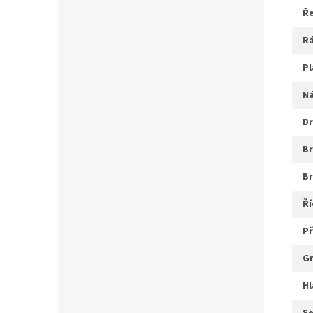
ř
r
p
d
b
ř