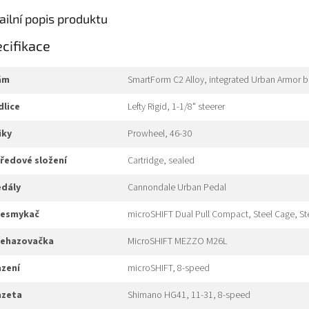
ailní popis produktu
cifikace
rám
SmartForm C2 Alloy, integrated Urban Armor 
idlice
Lefty Rigid, 1-1/8" steerer
liky
Prowheel, 46-30
tředové složení
Cartridge, sealed
edály
Cannondale Urban Pedal
přesmykač
microSHIFT Dual Pull Compact, Steel Cage, S
přehazovačka
MicroSHIFT MEZZO M26L
azení
microSHIFT, 8-speed
kazeta
Shimano HG41, 11-31, 8-speed