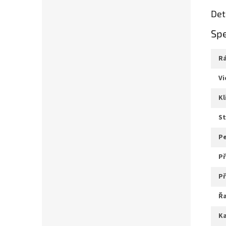
Det
Spe
v
k
s
p
ř