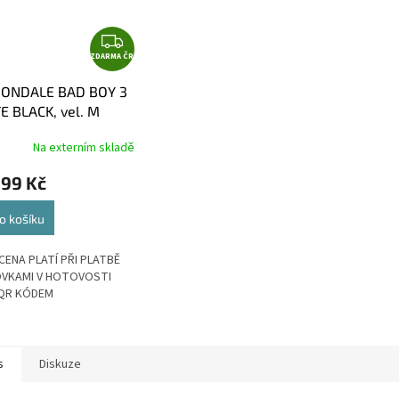
Z
ZDARMA ČR
D
A
ONDALE BAD BOY 3
R
 BLACK, vel. M
M
A
Na externím skladě
999 Kč
o košíku
CENA PLATÍ PŘI PLATBĚ
VKAMI V HOTOVOSTI
QR KÓDEM
s
Diskuze