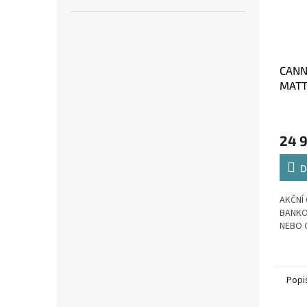
CANN
MATTE
24 
D
AKČNÍ 
BANKO
NEBO 
Popi