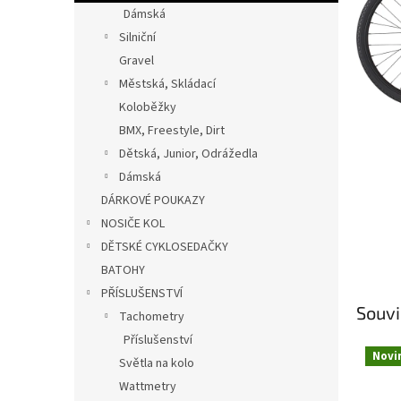
n
Dámská
e
Silniční
l
Gravel
Městská, Skládací
Koloběžky
BMX, Freestyle, Dirt
Dětská, Junior, Odrážedla
Dámská
DÁRKOVÉ POUKAZY
NOSIČE KOL
DĚTSKÉ CYKLOSEDAČKY
BATOHY
PŘÍSLUŠENSTVÍ
Souvi
Tachometry
Příslušenství
Novi
Světla na kolo
Wattmetry