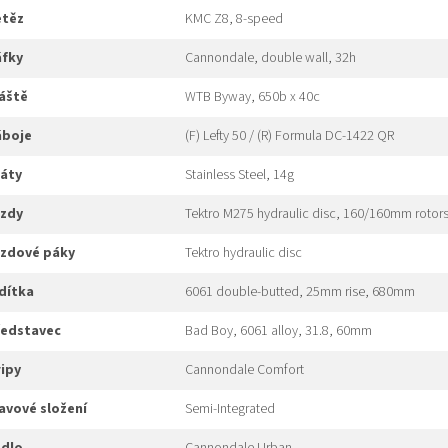
etěz
KMC Z8, 8-speed
áfky
Cannondale, double wall, 32h
láště
WTB Byway, 650b x 40c
náboje
(F) Lefty 50 / (R) Formula DC-1422 QR
ráty
Stainless Steel, 14g
rzdy
Tektro M275 hydraulic disc, 160/160mm rotor
brzdové páky
Tektro hydraulic disc
ídítka
6061 double-butted, 25mm rise, 680mm
představec
Bad Boy, 6061 alloy, 31.8, 60mm
gripy
Cannondale Comfort
hlavové složení
Semi-Integrated