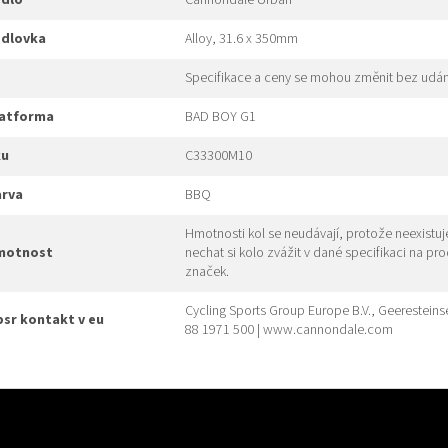
edlo
Cannondale Urban
edlovka
Alloy, 31.6 x 350mm
Specifikace a ceny se mohou změnit bez udán
platforma
BAD BOY G1
ku
C33300M10
arva
BBQ
Hmotnosti kol se neudávají, protože neexistu
hmotnost
nechat si kolo zvážit v dané specifikaci na pr
značek.
Cycling Sports Group Europe B.V., Geeresteins
gpsr kontakt v eu
88 1971 500 | www.cannondale.com