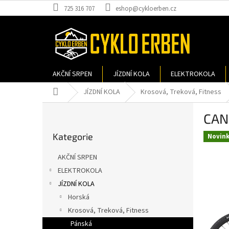
Přejít
725 316 707
eshop@cykloerben.cz
na
obsah
AKČNÍ SRPEN
JÍZDNÍ KOLA
ELEKTROKOLA
Domů
JÍZDNÍ KOLA
Krosová, Treková, Fitness
P
CAN
o
Přeskočit
s
Kategorie
kategorie
Novin
t
r
AKČNÍ SRPEN
a
ELEKTROKOLA
n
JÍZDNÍ KOLA
n
í
Horská
p
Krosová, Treková, Fitness
a
Pánská