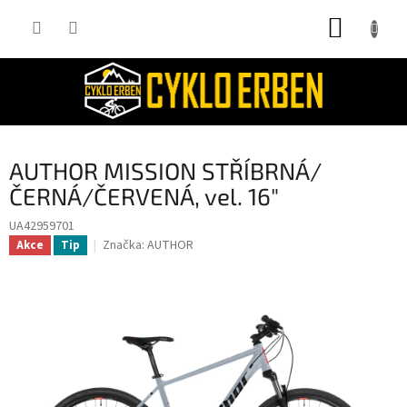
Přejít
NÁKUP
na
obsah
KOŠÍK
AUTHOR MISSION STŘÍBRNÁ/
ČERNÁ/ČERVENÁ, vel. 16"
UA42959701
Značka:
AUTHOR
Akce
Tip