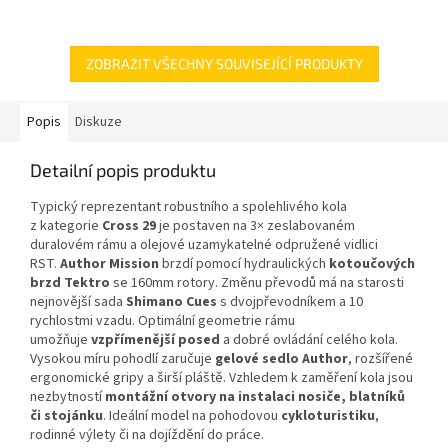
ZOBRAZIT VŠECHNY SOUVISEJÍCÍ PRODUKTY
Popis
Diskuze
Detailní popis produktu
Typický reprezentant robustního a spolehlivého kola
z kategorie
Cross 29
je postaven na 3× zeslabovaném
duralovém rámu a olejové uzamykatelné odpružené vidlici
RST.
Author Mission
brzdí pomocí hydraulických
kotoučových
brzd Tektro
se 160mm rotory. Změnu převodů má na starosti
nejnovější sada
Shimano Cues
s dvojpřevodníkem a 10
rychlostmi vzadu. Optimální geometrie rámu
umožňuje
vzpřímenější posed
a dobré ovládání celého kola.
Vysokou míru pohodlí zaručuje
gelové sedlo Author
, rozšířené
ergonomické gripy a širší pláště. Vzhledem k zaměření kola jsou
nezbytností
montážní otvory na instalaci nosiče, blatníků
či stojánku
. Ideální model na pohodovou
cykloturistiku
,
rodinné výlety či na dojíždění do práce.