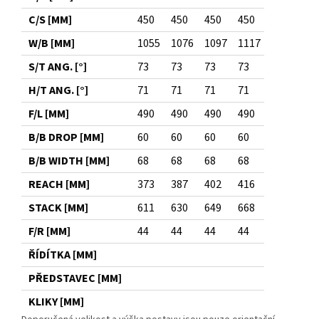
C/S [MM]
450
450
450
450
W/B [MM]
1055
1076
1097
1117
S/T ANG. [°]
73
73
73
73
H/T ANG. [°]
71
71
71
71
F/L [MM]
490
490
490
490
B/B DROP [MM]
60
60
60
60
B/B WIDTH [MM]
68
68
68
68
REACH [MM]
373
387
402
416
STACK [MM]
611
630
649
668
F/R [MM]
44
44
44
44
ŘÍDÍTKA [MM]
PŘEDSTAVEC [MM]
KLIKY [MM]