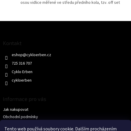
osou vidlice měřené ve středu předního kola, tzv. off set
Z
á
p
a
Kontakt
t
eshop
@
cykloerben.cz
í
725 316 707
Cyklo Erben
cykloerben
Informace pro vás
Jak nakupovat
Obchodní podmínky
Podmínky ochrany osobních údajů
Tento web používá soubory cookie. Dalším procházením