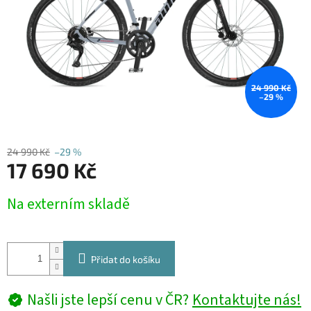
24 990 Kč
–29 %
24 990 Kč
–29 %
17 690 Kč
Měrná
Na externím skladě
cena:
Přidat do košíku
Našli jste lepší cenu v ČR?
Kontaktujte nás!