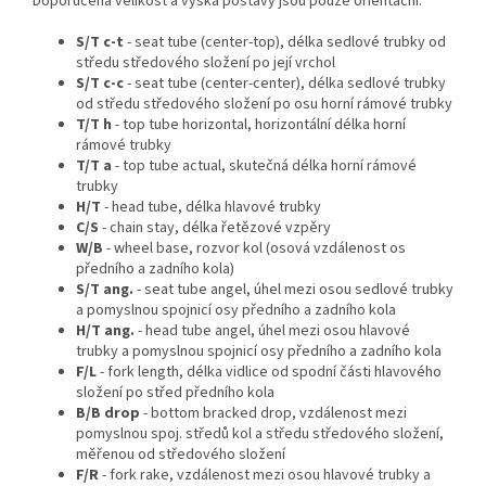
Doporučená velikost a výška postavy jsou pouze orientační.
S/T c-t
- seat tube (center-top), délka sedlové trubky od
středu středového složení po její vrchol
S/T c-c
- seat tube (center-center), délka sedlové trubky
od středu středového složení po osu horní rámové trubky
T/T h
- top tube horizontal, horizontální délka horní
rámové trubky
T/T a
- top tube actual, skutečná délka horní rámové
trubky
H/T
- head tube, délka hlavové trubky
C/S
- chain stay, délka řetězové vzpěry
W/B
- wheel base, rozvor kol (osová vzdálenost os
předního a zadního kola)
S/T ang.
- seat tube angel, úhel mezi osou sedlové trubky
a pomyslnou spojnicí osy předního a zadního kola
H/T ang.
- head tube angel, úhel mezi osou hlavové
trubky a pomyslnou spojnicí osy předního a zadního kola
F/L
- fork length, délka vidlice od spodní části hlavového
složení po střed předního kola
B/B drop
- bottom bracked drop, vzdálenost mezi
pomyslnou spoj. středů kol a středu středového složení,
měřenou od středového složení
F/R
- fork rake, vzdálenost mezi osou hlavové trubky a