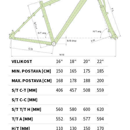
VELIKOST
16"
18"
20"
22"
MIN. POSTAVA [CM]
150
165
175
185
MAX. POSTAVA [CM]
168
178
188
200
S/T C-T [MM]
406
457
508
559
S/T C-C [MM]
S/T T/T H [MM]
560
580
600
620
T/T A [MM]
552
563
577
594
H/T [MM]
110
130
150
170