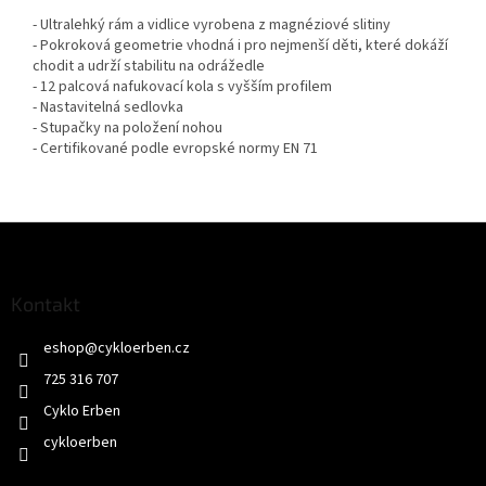
- Ultralehký rám a vidlice vyrobena z magnéziové slitiny
- Pokroková geometrie vhodná i pro nejmenší děti, které dokáží
chodit a udrží stabilitu na odrážedle
- 12 palcová nafukovací kola s vyšším profilem
- Nastavitelná sedlovka
- Stupačky na položení nohou
- Certifikované podle evropské normy EN 71
Z
á
p
a
Kontakt
t
eshop
@
cykloerben.cz
í
725 316 707
Cyklo Erben
cykloerben