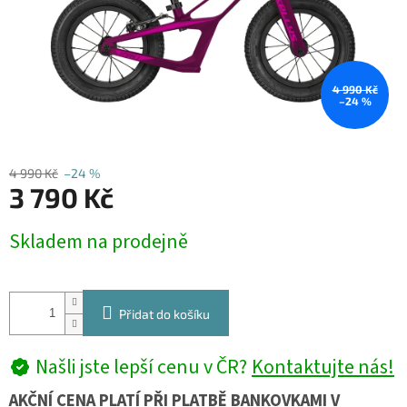
4 990 Kč
–24 %
4 990 Kč
–24 %
3 790 Kč
Měrná
Skladem na prodejně
cena:
Přidat do košíku
Našli jste lepší cenu v ČR?
Kontaktujte nás!
AKČNÍ CENA PLATÍ PŘI PLATBĚ BANKOVKAMI V