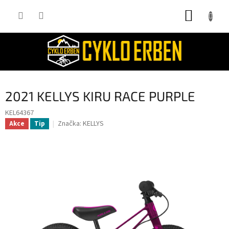
Přejít
NÁKUP
na
obsah
KOŠÍK
2021 KELLYS KIRU RACE PURPLE
KEL64367
Značka:
KELLYS
Akce
Tip