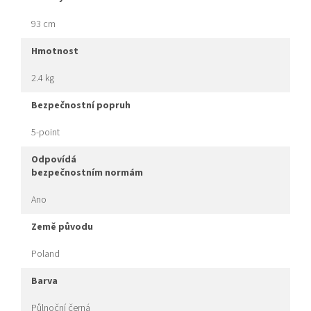
93 cm
hmotnost
2.4 kg
bezpečnostní popruh
5-point
odpovídá
bezpečnostním normám
Ano
země původu
Poland
barva
Půlnoční černá