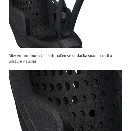
Díky vodoodpudivým materiálům se sedačka snadno čistí a
udržuje v suchu