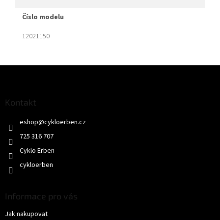
číslo modelu
12021150
Z
á
p
a
Kontakt
t
eshop
@
cykloerben.cz
í
725 316 707
Cyklo Erben
cykloerben
Informace pro vás
Jak nakupovat