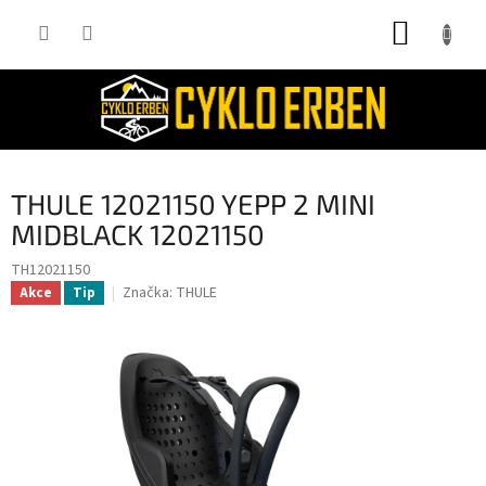
Přejít
NÁKUP
na
obsah
KOŠÍK
THULE 12021150 YEPP 2 MINI
MIDBLACK 12021150
TH12021150
Značka:
THULE
Akce
Tip