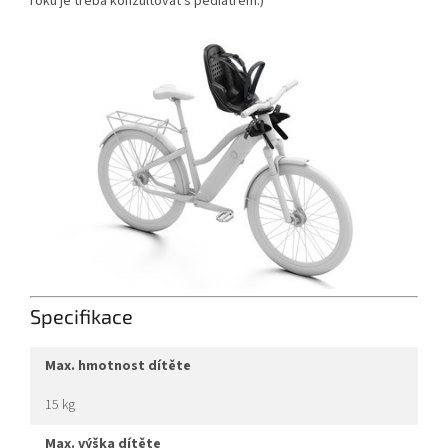
roku je třeba konzultovat s pediatrem.)
Specifikace
max. hmotnost dítěte
15 kg
max. výška dítěte