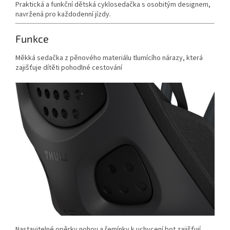
Praktická a funkční dětská cyklosedačka s osobitým designem,
navržená pro každodenní jízdy.
Funkce
Měkká sedačka z pěnového materiálu tlumícího nárazy, která
zajišťuje dítěti pohodlné cestování
Nastavitelné opěrky nohou a řemínky k uchycení bot zajišťují