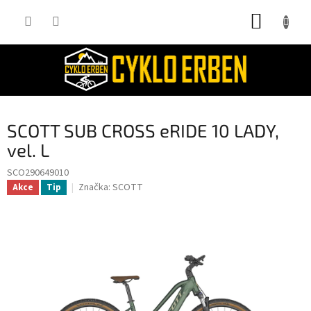
Přejít
NÁKUP
na
obsah
KOŠÍK
SCOTT SUB CROSS eRIDE 10 LADY,
vel. L
SCO290649010
Značka:
SCOTT
Akce
Tip