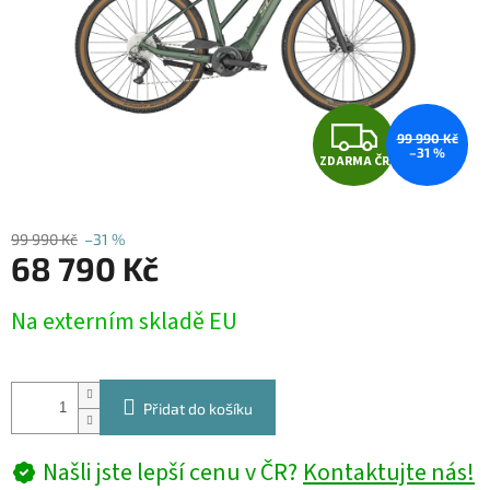
Z
99 990 Kč
–31 %
ZDARMA ČR
D
A
99 990 Kč
–31 %
68 790 Kč
R
Měrná
M
Na externím skladě EU
cena:
A
Přidat do košíku
Našli jste lepší cenu v ČR?
Kontaktujte nás!