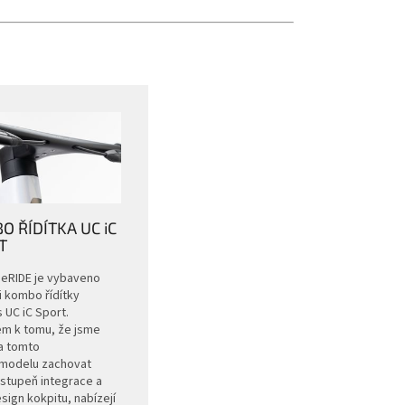
 ŘÍDÍTKA UC iC
T
 eRIDE je vybaveno
 kombo řídítky
 UC iC Sport.
m k tomu, že jsme
na tomto
omodelu zachovat
stupeň integrace a
sign kokpitu, nabízejí