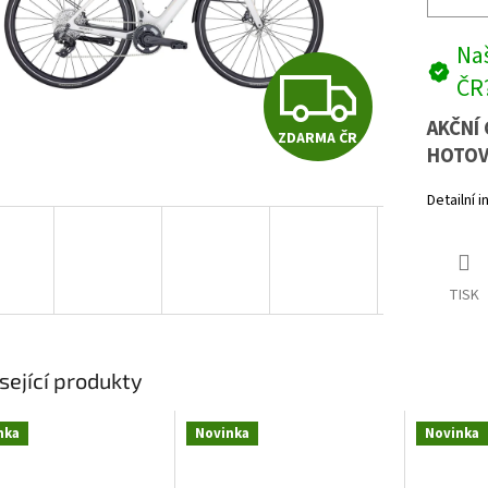
Naš
Z
ČR
AKČNÍ 
ZDARMA ČR
D
HOTOV
Detailní 
A
TISK
R
M
sející produkty
nka
Novinka
Novinka
A