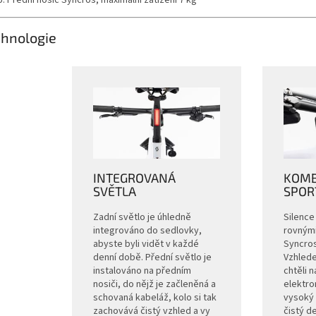
hnologie
INTEGROVANÁ
KOMBO
SVĚTLA
SPOR
Zadní světlo je úhledně
Silence
integrováno do sedlovky,
rovnými
abyste byli vidět v každé
Syncros
denní době. Přední světlo je
Vzhlede
instalováno na předním
chtěli 
nosiči, do nějž je začleněná a
elektr
schovaná kabeláž, kolo si tak
vysoký 
zachovává čistý vzhled a vy
čistý de