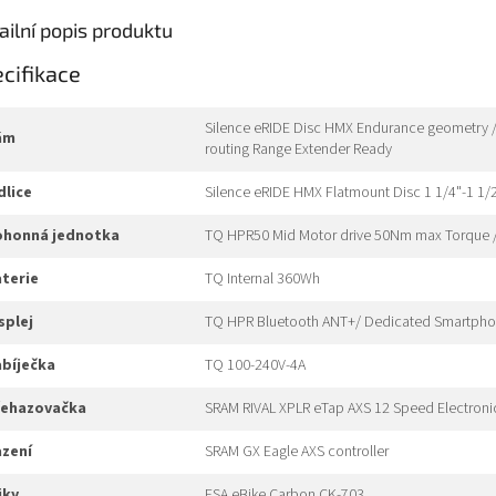
ailní popis produktu
cifikace
Silence eRIDE Disc HMX Endurance geometry / R
rám
routing Range Extender Ready
idlice
Silence eRIDE HMX Flatmount Disc 1 1/4"-1 1/2
pohonná jednotka
TQ HPR50 Mid Motor drive 50Nm max Torque 
aterie
TQ Internal 360Wh
isplej
TQ HPR Bluetooth ANT+/ Dedicated Smartph
nabíječka
TQ 100-240V-4A
přehazovačka
SRAM RIVAL XPLR eTap AXS 12 Speed Electronic
azení
SRAM GX Eagle AXS controller
liky
FSA eBike Carbon CK-703