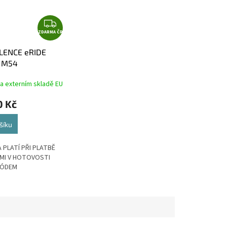
Z
ZDARMA ČR
D
A
LENCE eRIDE
R
. M54
M
A
a externím skladě EU
0 Kč
šíku
 PLATÍ PŘI PLATBĚ
MI V HOTOVOSTI
KÓDEM