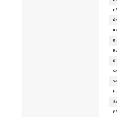
ř
b
ř
s
s
s
p