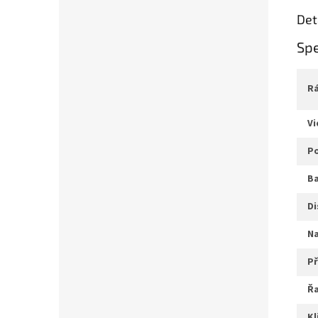
Det
Spe
v
b
d
ř
k