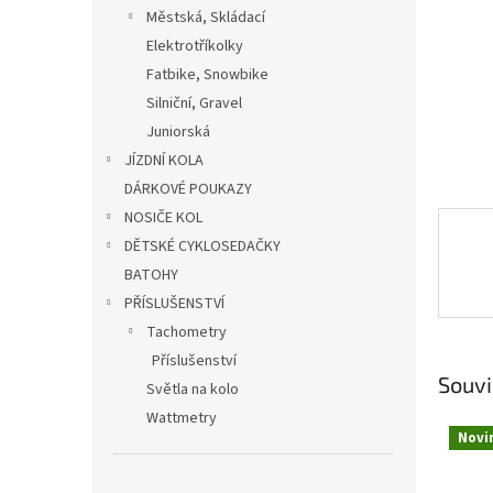
n
Městská, Skládací
e
Elektrotříkolky
l
Fatbike, Snowbike
Silniční, Gravel
Juniorská
JÍZDNÍ KOLA
DÁRKOVÉ POUKAZY
NOSIČE KOL
DĚTSKÉ CYKLOSEDAČKY
BATOHY
PŘÍSLUŠENSTVÍ
Tachometry
Příslušenství
Souvi
Světla na kolo
Wattmetry
Novi