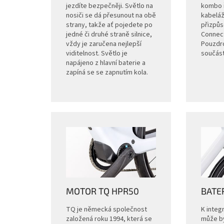
jezdíte bezpečněji. Světlo na
kombo ř
nosiči se dá přesunout na obě
kabeláž
strany, takže ať pojedete po
přizpůs
jedné či druhé straně silnice,
Connect
vždy je zaručena nejlepší
Pouzdro
viditelnost. Světlo je
součást
napájeno z hlavní baterie a
zapíná se se zapnutím kola.
MOTOR TQ HPR50
BATE
TQ je německá společnost
K integ
založená roku 1994, která se
může bý