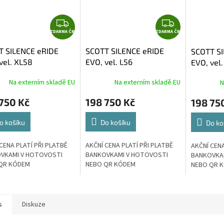
Z
Z
ZDARMA ČR
D
ZDARMA ČR
D
A
A
T SILENCE eRIDE
SCOTT SILENCE eRIDE
SCOTT SI
R
R
vel. XL58
EVO, vel. L56
EVO, vel
M
M
A
A
Na externím skladě EU
Na externím skladě EU
N
750 Kč
198 750 Kč
198 75
o košíku
Do košíku
Do ko
CENA PLATÍ PŘI PLATBĚ
AKČNÍ CENA PLATÍ PŘI PLATBĚ
AKČNÍ CENA
VKAMI V HOTOVOSTI
BANKOVKAMI V HOTOVOSTI
BANKOVKA
QR KÓDEM
NEBO QR KÓDEM
NEBO QR 
s
Diskuze