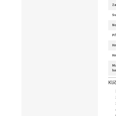
z
s
p
max. systémová
h
Klí