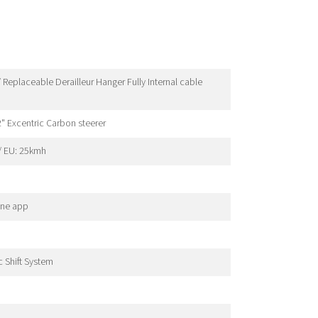
eplaceable Derailleur Hanger Fully Internal cable
" Excentric Carbon steerer
/ EU: 25kmh
one app
 Shift System