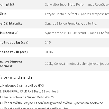
adní plášť
Schwalbe Super Moto Performance RaceGuar
větla
Lezyne Hecto e65 front / Syncros seatpost inte
nosič & blatníky
Syncros Silence Front Rack, up to 7kg
říslušenství
Syncros road eRIDE kickstand Curana CLite fe
hmotnost v kg (cca)
14.5
hmotnost v lb (cca)
31.86
120kg Celková hmotnost zahrnuje kolo, jezdce
motnost
čové vlastnosti
Karbonový rám a vidlice HMX
SRAM RIVAL XPLR AXS Disc, 12 rychlostí
Pláště Schwalbe Super Moto 40-622
Přední světlo Lezyne / zadní integrované světlo Syncros na sedlovce
Přední nosič Syncros, maximální zatížení 7 kg