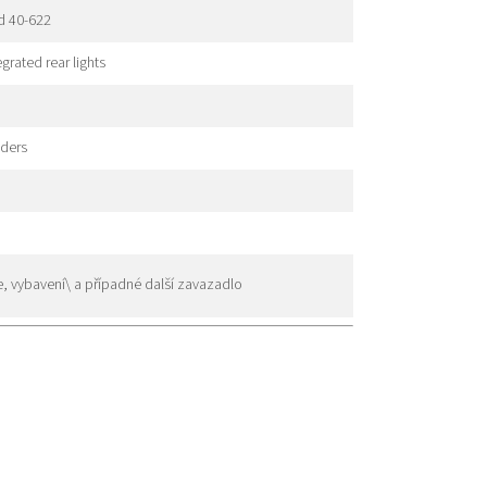
d 40-622
grated rear lights
nders
, vybavení\ a případné další zavazadlo