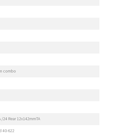
bon combo
TA /24 Rear 12x142mmTA
d 40-622