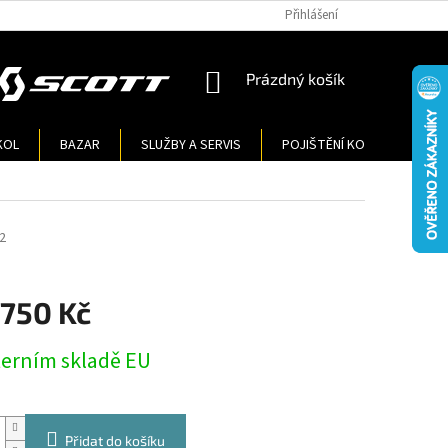
Přihlášení
NÁKUPNÍ
Prázdný košík
KOŠÍK
KOL
BAZAR
SLUŽBY A SERVIS
POJIŠTĚNÍ KOL
KONT
2
 750 Kč
terním skladě EU
Přidat do košíku