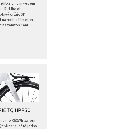
ídítka vnitřní vedení
e. Řídítka obsahují
obivý držák SP
 na mobilní telefon.
 na telefon není
í.
RIE TQ HPR50
rované 360Wh baterii
t přidána ještě jedna