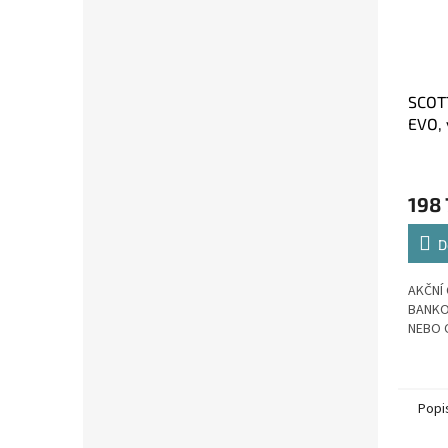
SCOT
EVO, 
198 
D
AKČNÍ 
BANKO
NEBO 
Popi