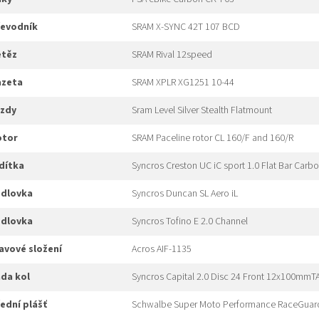
převodník
SRAM X-SYNC 42T 107 BCD
etěz
SRAM Rival 12speed
kazeta
SRAM XPLR XG1251 10-44
rzdy
Sram Level Silver Stealth Flatmount
rotor
SRAM Paceline rotor CL 160/F and 160/R
idítka
Syncros Creston UC iC sport 1.0 Flat Bar Car
edlovka
Syncros Duncan SL Aero iL
edlovka
Syncros Tofino E 2.0 Channel
hlavové složení
Acros AIF-1135
ada kol
Syncros Capital 2.0 Disc 24 Front 12x100mm
řední plášť
Schwalbe Super Moto Performance RaceGuar