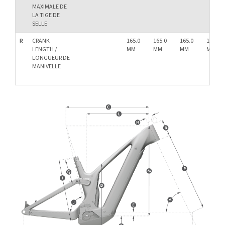
MAXIMALE DE
LA TIGE DE
SELLE
R
CRANK
165.0
165.0
165.0
165.0
LENGTH /
MM
MM
MM
MM
LONGUEUR DE
MANIVELLE