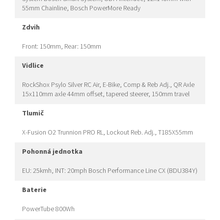
55mm Chainline, Bosch PowerMore Ready
zdvih
Front: 150mm, Rear: 150mm
vidlice
RockShox Psylo Silver RC Air, E-Bike, Comp & Reb Adj., QR Axle
15x110mm axle 44mm offset, tapered steerer, 150mm travel
tlumič
X-Fusion O2 Trunnion PRO RL, Lockout Reb. Adj., T185X55mm
pohonná jednotka
EU: 25kmh, INT: 20mph Bosch Performance Line CX (BDU384Y)
baterie
PowerTube 800Wh