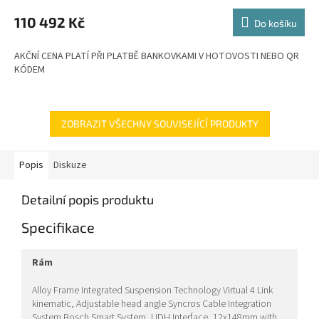
M
110 492 Kč
Do košíku
A
AKČNÍ CENA PLATÍ PŘI PLATBĚ BANKOVKAMI V HOTOVOSTI NEBO QR
KÓDEM
ZOBRAZIT VŠECHNY SOUVISEJÍCÍ PRODUKTY
Popis
Diskuze
Detailní popis produktu
Specifikace
rám
Alloy Frame Integrated Suspension Technology Virtual 4 Link
kinematic, Adjustable head angle Syncros Cable Integration
System Bosch Smart System, UDH Interface, 12x148mm with