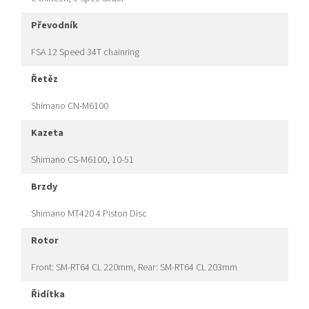
převodník
FSA 12 Speed 34T chainring
řetěz
Shimano CN-M6100
kazeta
Shimano CS-M6100, 10-51
brzdy
Shimano MT420 4 Piston Disc
rotor
Front: SM-RT64 CL 220mm, Rear: SM-RT64 CL 203mm
řidítka