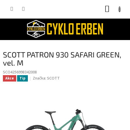
Přejít
NÁKUP
na
obsah
KOŠÍK
SCOTT PATRON 930 SAFARI GREEN,
vel. M
SCO4256998342008
Značka:
SCOTT
Akce
Tip