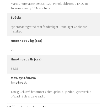
Maxxis Forekaster 29x2.6" 120TPI Foldable Bead EXO, TR
Tubeless ready 3C Maxx Terra
světla
Syncros integrated rear fender light Front Light Cable pre-
installed
hmotnost v kg (cca)
25.8
hmotnost v lb (cca)
56.88
max. systémová
hmotnost
130kg Celková hmotnost zahrnuje kolo, jezdce, vybavení\ a
případné další zavazadlo