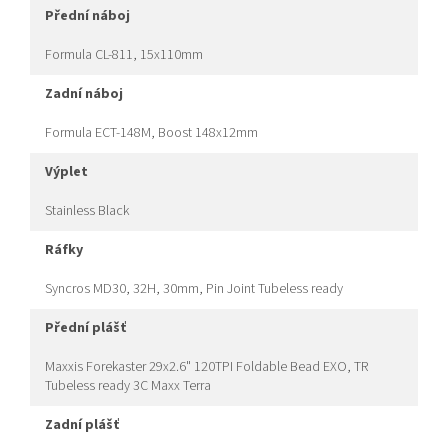
přední náboj
Formula CL-811, 15x110mm
zadní náboj
Formula ECT-148M, Boost 148x12mm
výplet
Stainless Black
ráfky
Syncros MD30, 32H, 30mm, Pin Joint Tubeless ready
přední plášť
Maxxis Forekaster 29x2.6" 120TPI Foldable Bead EXO, TR
Tubeless ready 3C Maxx Terra
zadní plášť