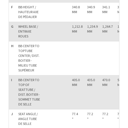
F
BB HEIGHT /
340.8
340.9
341.1
341.2
HAUTEUR AXE
MM
MM
MM
MM
DE PÉDALIER
G
WHEEL BASE /
1,212.8
1,234.9
1,264.7
1,298.4
ENTRAXE
MM
MM
MM
MM
ROUES
H
BB CENTER TO
TOPTUBE
CENTER / DIST.
BOITIER -
MILIEU TUBE
SUPÉRIEUR
I
BB CENTER TO
405.0
435.0
470.0
500.0
TOP OF
MM
MM
MM
MM
SEATTUBE /
DIST. BOITIER -
SOMMET TUBE
DE SELLE
J
SEAT ANGLE /
77.4
77.2
77.2
77.2
ANGLE TUBE
°
°
°
°
DE SELLE