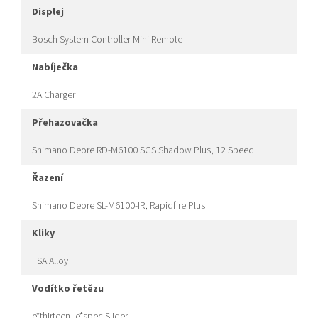
displej
Bosch System Controller Mini Remote
nabíječka
2A Charger
přehazovačka
Shimano Deore RD-M6100 SGS Shadow Plus, 12 Speed
řazení
Shimano Deore SL-M6100-IR, Rapidfire Plus
kliky
FSA Alloy
vodítko řetězu
e*thirteen, e*spec Slider