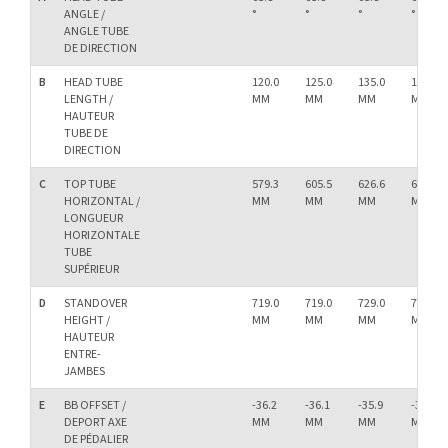
ANGLE /
°
°
°
°
ANGLE TUBE
DE DIRECTION
B
HEAD TUBE
120.0
125.0
135.0
145.0
LENGTH /
MM
MM
MM
MM
HAUTEUR
TUBE DE
DIRECTION
C
TOP TUBE
579.3
605.5
626.6
657.0
HORIZONTAL /
MM
MM
MM
MM
LONGUEUR
HORIZONTALE
TUBE
SUPÉRIEUR
D
STANDOVER
719.0
719.0
729.0
732.0
HEIGHT /
MM
MM
MM
MM
HAUTEUR
ENTRE-
JAMBES
E
BB OFFSET /
-36.2
-36.1
-35.9
-35.8
DEPORT AXE
MM
MM
MM
MM
DE PÉDALIER