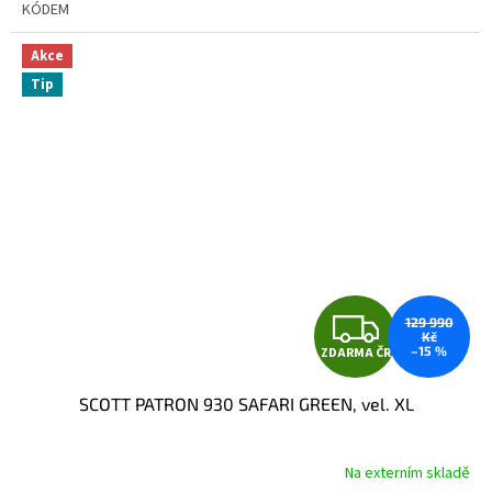
KÓDEM
Akce
Tip
Z
129 990
Kč
–15 %
ZDARMA ČR
D
SCOTT PATRON 930 SAFARI GREEN, vel. XL
A
R
Na externím skladě