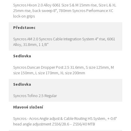
Syncros Hixon 2.0 Alloy 6061 Size S & M 15mm rise, Size L & XL
25mm rise, back sweep 8°, 780mm Syncros Performance XC
lock-on grips
představec
Syncros AM 2.0 Syncros Cable Integration System 4° rise, 6061
Alloy, 31.8mm, 1 1/8"
sedlovka
Syncros Duncan Dropper Post 2.5 31.6mm, S size 125mm, M
size 150mm, L size 170mm, XL size 200mm
sedlovka
Syncros Tofino 2.5 Regular
hlavové složení
Syncros - Acros Angle adjust & Cable Routing HS System, +-0.6°
head angle adjustment ZS56/28.6 – ZS56/40 MTB