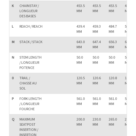
K
CHAINSTAY /
453.5
453.5
453.5
453.5
LONGUEUR
MM
MM
MM
MM
DES BASES
L
REACH / REACH
439.4
459.3
484.7
514.2
MM
MM
MM
MM
M
STACK / STACK
643.0
647.4
656.3
665.1
MM
MM
MM
MM
N
STEM LENGTH
50.0
50.0
50.0
50.0
/ LONGUEUR
MM
MM
MM
MM
POTENCE
0
TRAIL /
120.5
120.6
120.8
120.9
CHASSE AU
MM
MM
MM
MM
SOL
P
FORK LENGTH
561.0
561.0
561.0
561.0
/ LONGUEUR
MM
MM
MM
MM
FOURCHE
Q
MAXIMUM
200.0
230.0
265.0
295.0
SEATPOST
MM
MM
MM
MM
INSERTION /
INSERTION