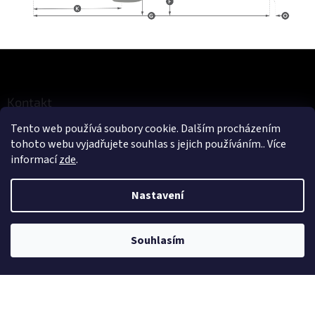
Z
á
p
a
Kontakt
t
Tento web používá soubory cookie. Dalším procházením
eshop
@
cykloerben.cz
í
tohoto webu vyjadřujete souhlas s jejich používáním.. Více
725 316 707
informací
zde
.
Cyklo Erben
cykloerben
Nastavení
Informace pro vás
Souhlasím
Jak nakupovat
Obchodní podmínky
Podmínky ochrany osobních údajů