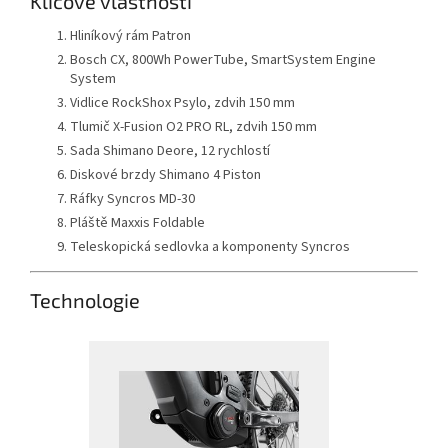
Klíčové vlastnosti
Hliníkový rám Patron
Bosch CX, 800Wh PowerTube, SmartSystem Engine
System
Vidlice RockShox Psylo, zdvih 150 mm
Tlumič X-Fusion O2 PRO RL, zdvih 150 mm
Sada Shimano Deore, 12 rychlostí
Diskové brzdy Shimano 4 Piston
Ráfky Syncros MD-30
Pláště Maxxis Foldable
Teleskopická sedlovka a komponenty Syncros
Technologie