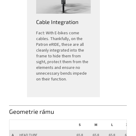
Cable Integration
Fact: With E-bikes come
cables. Thankfully, on the
Patron eRIDE, these are all
cleanly integrated into the
frame to hide them from
sight, protect them from the
elements and ensure no
unnecessary bends impede
on their function.
Geometrie rámu
S
M
L
XL
A
HEAD TUBE
65.8
65.8
65.8
65.8