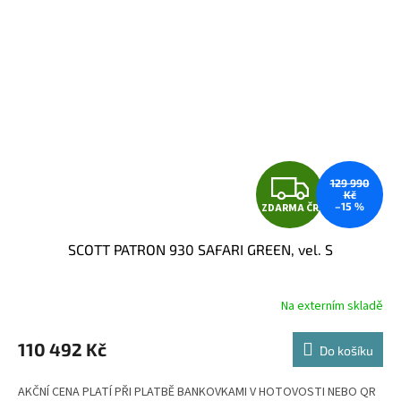
Z
129 990
Kč
–15 %
ZDARMA ČR
D
SCOTT PATRON 930 SAFARI GREEN, vel. S
A
R
Na externím skladě
M
110 492 Kč
Do košíku
A
AKČNÍ CENA PLATÍ PŘI PLATBĚ BANKOVKAMI V HOTOVOSTI NEBO QR