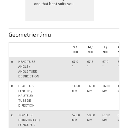
one that best suits you.
Geometrie rámu
S /
M /
L /
XL /
900
900
900
900
A
HEAD TUBE
67.0
67.5
67.0
67.5
ANGLE /
°
°
°
°
ANGLE TUBE
DE DIRECTION
B
HEAD TUBE
140.0
140.0
160.0
160.0
LENGTH /
MM
MM
MM
MM
HAUTEUR
TUBE DE
DIRECTION
C
TOP TUBE
570.0
590.0
610.0
630.0
HORIZONTAL /
MM
MM
MM
MM
LONGUEUR