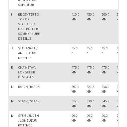
MILIEU TUBE
SUPÉRIEUR
I
BB CENTER TO
410.0
450.0
500.0
550.0
TOP OF
MM
MM
MM
MM
SEATTUBE /
DIST. BOITIER -
SOMMET TUBE
DE SELLE
J
SEAT ANGLE /
75.0
75.0
75.0
75.0
ANGLE TUBE
°
°
°
°
DE SELLE
K
CHAINSTAY /
475.0
475.0
475.0
475.0
LONGUEUR
MM
MM
MM
MM
DES BASES
L
REACH / REACH
401.9
421.2
436.9
456.3
MM
MM
MM
MM
M
STACK / STACK
627.5
630.0
645.9
648.5
MM
MM
MM
MM
N
STEM LENGTH
90.0
90.0
90.0
90.0
/ LONGUEUR
MM
MM
MM
MM
POTENCE