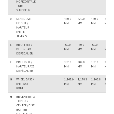
HORIZONTALE
TUBE
SUPÉRIEUR
D
STANDOVER
420.0
420.0
420.0
420.0
HEIGHT /
MM
MM
MM
MM
HAUTEUR
ENTRE-
JAMBES
E
BB OFFSET /
-60.0
-60.0
-60.0
-60.0
DEPORT AXE
MM
MM
MM
MM
DE PÉDALIER
F
BB HEIGHT /
302.0
302.0
302.0
302.0
HAUTEUR AXE
MM
MM
MM
MM
DE PÉDALIER
G
WHEEL BASE /
1,163.9
1,178.3
1,206.8
1,221.0
ENTRAXE
MM
MM
MM
MM
ROUES
H
BB CENTER TO
TOPTUBE
CENTER / DIST.
BOITIER -