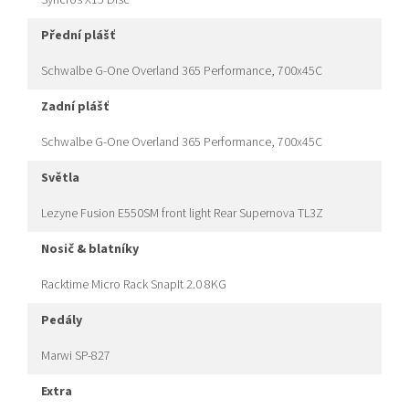
Syncros X15 Disc
přední plášť
Schwalbe G-One Overland 365 Performance, 700x45C
zadní plášť
Schwalbe G-One Overland 365 Performance, 700x45C
světla
Lezyne Fusion E550SM front light Rear Supernova TL3Z
nosič & blatníky
Racktime Micro Rack SnapIt 2.0 8KG
pedály
Marwi SP-827
extra