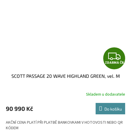
Z
ZDARMA ČR
D
SCOTT PASSAGE 20 WAVE HIGHLAND GREEN, vel. M
A
R
Skladem u dodavatele
M
90 990 Kč
Do košíku
A
AKČNÍ CENA PLATÍ PŘI PLATBĚ BANKOVKAMI V HOTOVOSTI NEBO QR
KÓDEM