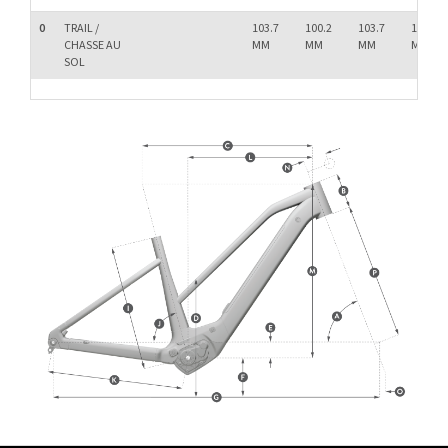
0
TRAIL /
103.7
100.2
103.7
100.2
CHASSE AU
MM
MM
MM
MM
SOL