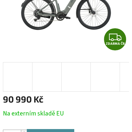
Z
ZDARMA ČR
D
A
R
M
A
90 990 Kč
Měrná
Na externím skladě EU
cena: