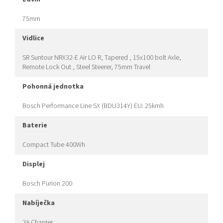
75mm
vidlice
SR Suntour NRX32-E Air LO R, Tapered , 15x100 bolt Axle,
Remote Lock Out , Steel Steerer, 75mm Travel
pohonná jednotka
Bosch Performance Line SX (BDU314Y) EU: 25kmh
baterie
Compact Tube 400Wh
displej
Bosch Purion 200
nabíječka
2A Charger