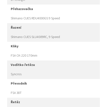
přehazovačka
Shimano CUES RDU4000GS 9 Speed
řazení
Shimano CUES SLU4009RC, 9 Speed
kliky
FSA CK-220 170mm
vodítko řetězu
Syncros
převodník
FSA 38T
řetěz