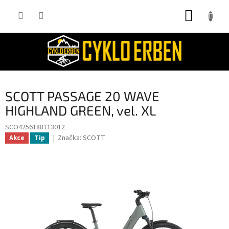
Přejít
NÁKUP
na
obsah
KOŠÍK
SCOTT PASSAGE 20 WAVE
HIGHLAND GREEN, vel. XL
SCO4256188113012
Značka:
SCOTT
Akce
Tip