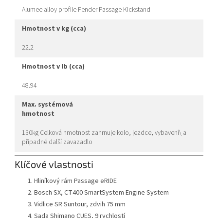
Alumee alloy profile Fender Passage Kickstand
hmotnost v kg (cca)
22.2
hmotnost v lb (cca)
48.94
max. systémová
hmotnost
130kg Celková hmotnost zahrnuje kolo, jezdce, vybavení\ a
případné další zavazadlo
Klíčové vlastnosti
Hliníkový rám Passage eRIDE
Bosch SX, CT400 SmartSystem Engine System
Vidlice SR Suntour, zdvih 75 mm
Sada Shimano CUES, 9 rychlostí