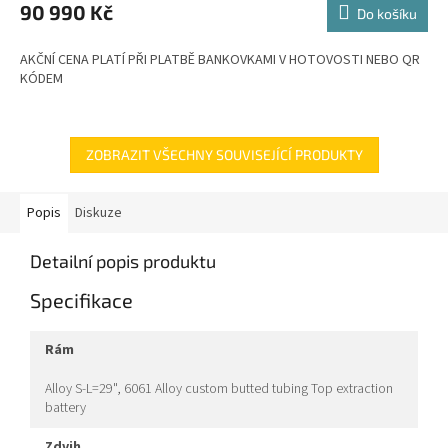
M
90 990 Kč
Do košíku
A
AKČNÍ CENA PLATÍ PŘI PLATBĚ BANKOVKAMI V HOTOVOSTI NEBO QR
KÓDEM
ZOBRAZIT VŠECHNY SOUVISEJÍCÍ PRODUKTY
Popis
Diskuze
Detailní popis produktu
Specifikace
rám
Alloy S-L=29", 6061 Alloy custom butted tubing Top extraction
battery
zdvih