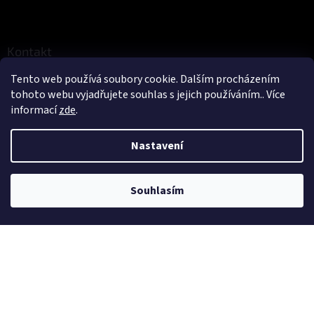
Z
á
p
a
Kontakt
t
Tento web používá soubory cookie. Dalším procházením
eshop
@
cykloerben.cz
í
tohoto webu vyjadřujete souhlas s jejich používáním.. Více
725 316 707
informací
zde
.
Cyklo Erben
cykloerben
Nastavení
Informace pro vás
Souhlasím
Jak nakupovat
Obchodní podmínky
Podmínky ochrany osobních údajů
KONTAKTY