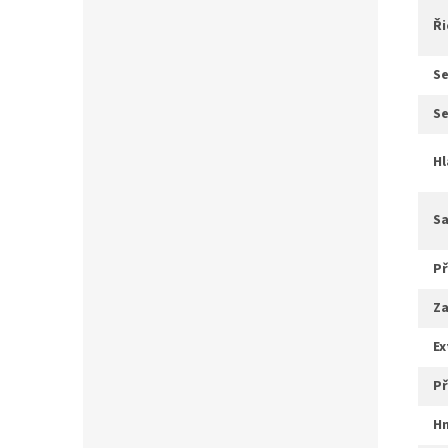
ř
s
s
s
p
z
e
p