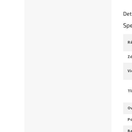
Det
Spe
z
v
t
b