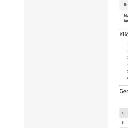
max. systémová
h
Klí
Ge
A
B