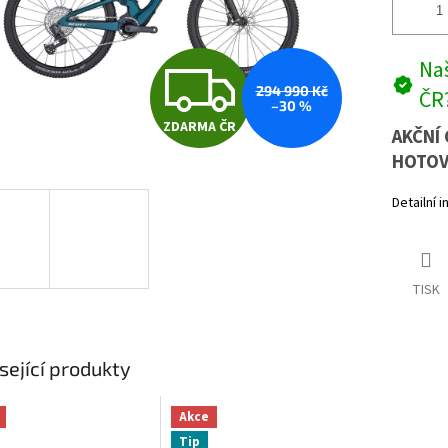
Z
Naš
294 990 Kč
ČR
–30 %
ZDARMA ČR
D
AKČNÍ 
HOTOV
Detailní 
A
R
TISK
M
sející produkty
A
Akce
Tip