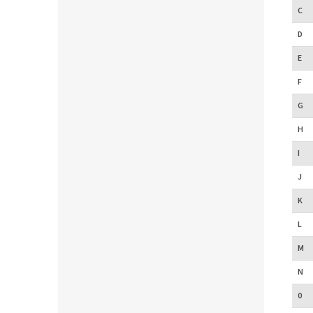
C
D
E
F
G
H
I
J
K
L
M
N
0