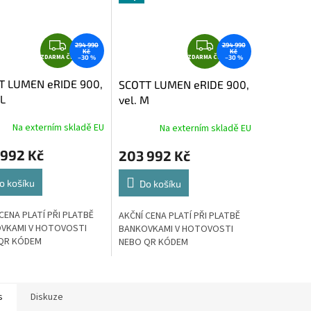
Z
Z
294 990
294 990
Kč
Kč
ZDARMA ČR
D
ZDARMA ČR
D
–30 %
–30 %
A
A
T LUMEN eRIDE 900,
SCOTT LUMEN eRIDE 900,
R
R
XL
vel. M
M
M
A
A
Na externím skladě EU
Na externím skladě EU
 992 Kč
203 992 Kč
o košíku
Do košíku
CENA PLATÍ PŘI PLATBĚ
AKČNÍ CENA PLATÍ PŘI PLATBĚ
VKAMI V HOTOVOSTI
BANKOVKAMI V HOTOVOSTI
QR KÓDEM
NEBO QR KÓDEM
s
Diskuze