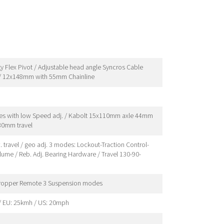
Flex Pivot / Adjustable head angle Syncros Cable
 / 12x148mm with 55mm Chainline
odes with low Speed adj. / Kabolt 15x110mm axle 44mm
130mm travel
avel / geo adj. 3 modes: Lockout-Traction Control-
ume / Reb. Adj. Bearing Hardware / Travel 130-90-
ropper Remote 3 Suspension modes
/ EU: 25kmh / US: 20mph