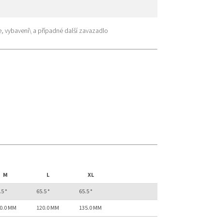
, vybavení\ a případné další zavazadlo
M
L
XL
.5 °
65.5 °
65.5 °
0.0 MM
120.0 MM
135.0 MM