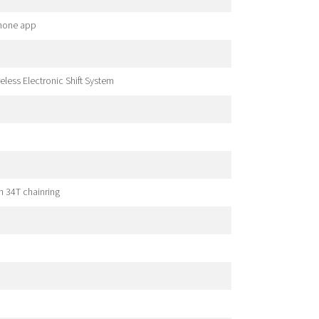
phone app
less Electronic Shift System
n 34T chainring