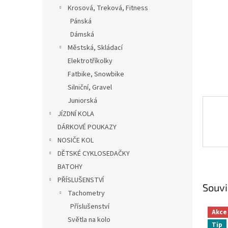
n
Krosová, Treková, Fitness
e
Pánská
l
Dámská
Městská, Skládací
Elektrotříkolky
Fatbike, Snowbike
Silniční, Gravel
Juniorská
JÍZDNÍ KOLA
DÁRKOVÉ POUKAZY
NOSIČE KOL
DĚTSKÉ CYKLOSEDAČKY
BATOHY
PŘÍSLUŠENSTVÍ
Souvi
Tachometry
Příslušenství
Akce
Světla na kolo
Tip