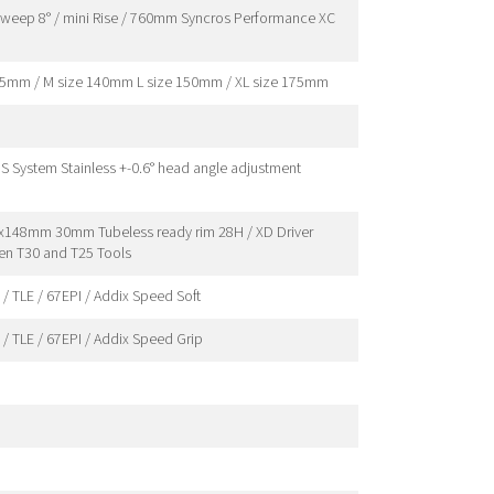
k sweep 8° / mini Rise / 760mm Syncros Performance XC
125mm / M size 140mm L size 150mm / XL size 175mm
HS System Stainless +-0.6° head angle adjustment
12x148mm 30mm Tubeless ready rim 28H / XD Driver
en T30 and T25 Tools
/ TLE / 67EPI / Addix Speed Soft
/ TLE / 67EPI / Addix Speed Grip