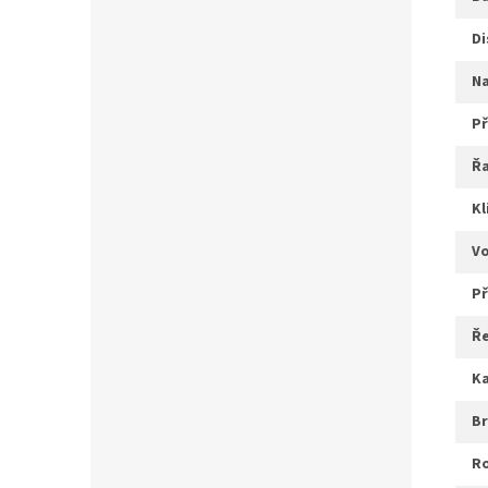
d
ř
k
v
ř
b