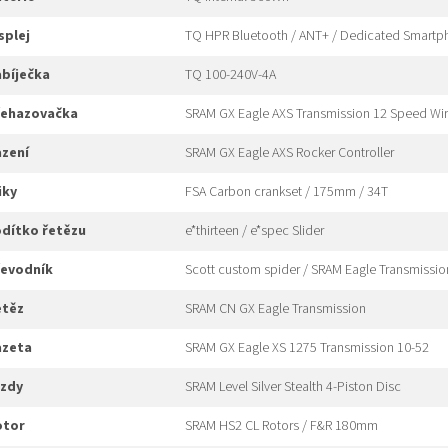
isplej
TQ HPR Bluetooth / ANT+ / Dedicated Smart
nabíječka
TQ 100-240V-4A
přehazovačka
SRAM GX Eagle AXS Transmission 12 Speed Wire
azení
SRAM GX Eagle AXS Rocker Controller
liky
FSA Carbon crankset / 175mm / 34T
odítko řetězu
e*thirteen / e*spec Slider
převodník
Scott custom spider / SRAM Eagle Transmissio
etěz
SRAM CN GX Eagle Transmission
kazeta
SRAM GX Eagle XS 1275 Transmission 10-52
rzdy
SRAM Level Silver Stealth 4-Piston Disc
rotor
SRAM HS2 CL Rotors / F&R 180mm