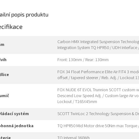
ailní popis produktu
cifikace
Carbon HMX Integrated Suspension Technology 
rám
Integration System TQ HPR50 / UDH Interface
dvih
Front: 130mm / Rear: 130mm
FOX 34 Float Performance Elite Air FIT4 3 m
idlice
offset / tapered steerer / Reb. Adj. / Lockout 
FOX NUDE 6T EVOL Trunnion SCOTT custom w. tr
lumič
Descend Low Speed Adj. / Custom large Air vol
Lockout / T165X45mm
ovládací systém
SCOTT TwinLoc 2 Technology Suspension & D
pohonná jednotka
TQ HPR50 Mid Motor drive 50Nm max Torque 
aterie
TQ Internal 360Wh