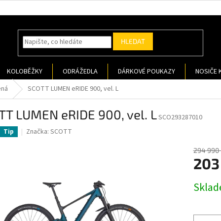
HLEDAT
KOLOBĚŽKY
ODRÁŽEDLA
DÁRKOVÉ POUKAZY
NOSIČE 
ená
SCOTT LUMEN eRIDE 900, vel. L
TT LUMEN eRIDE 900, vel. L
SCO293287010
Značka:
SCOTT
Tip
294 990 
203
Měrná
Sklad
cena: