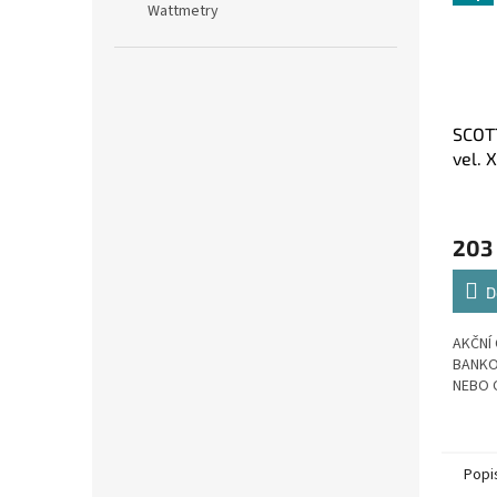
Wattmetry
SCOT
vel. 
203
D
AKČNÍ 
BANKO
NEBO 
Popi