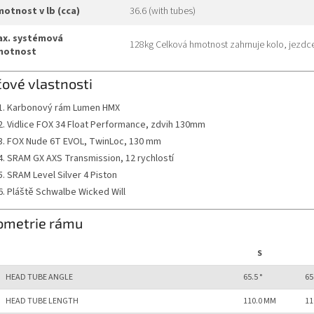
hmotnost v lb (cca)
36.6 (with tubes)
128kg Celková hmotnost zahrnuje kolo, jezdce
motnost
čové vlastnosti
Karbonový rám Lumen HMX
Vidlice FOX 34 Float Performance, zdvih 130mm
FOX Nude 6T EVOL, TwinLoc, 130 mm
SRAM GX AXS Transmission, 12 rychlostí
SRAM Level Silver 4 Piston
Pláště Schwalbe Wicked Will
ometrie rámu
S
HEAD TUBE ANGLE
65.5 °
65
HEAD TUBE LENGTH
110.0 MM
11