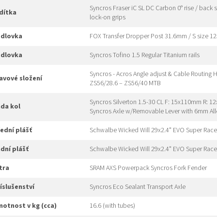
Syncros Fraser iC SL DC Carbon 0° rise / bac
idítka
lock-on grips
edlovka
FOX Transfer Dropper Post 31.6mm / S size 
edlovka
Syncros Tofino 1.5 Regular Titanium rails
Syncros - Acros Angle adjust & Cable Routing 
hlavové složení
ZS56/28.6 – ZS56/40 MTB
Syncros Silverton 1.5-30 CL F: 15x110mm R: 
ada kol
Syncros Axle w/Removable Lever with 6mm All
řední plášť
Schwalbe Wicked Will 29x2.4" EVO Super Race 
adní plášť
Schwalbe Wicked Will 29x2.4" EVO Super Race 
xtra
SRAM AXS Powerpack Syncros Fork Fender
říslušenství
Syncros Eco Sealant Transport Axle
hmotnost v kg (cca)
16.6 (with tubes)