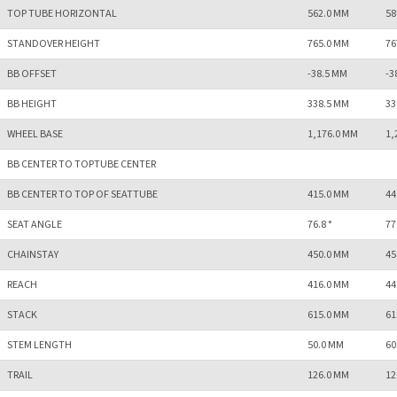
TOP TUBE HORIZONTAL
562.0 MM
58
STANDOVER HEIGHT
765.0 MM
76
BB OFFSET
-38.5 MM
-3
BB HEIGHT
338.5 MM
33
WHEEL BASE
1,176.0 MM
1,
BB CENTER TO TOPTUBE CENTER
BB CENTER TO TOP OF SEATTUBE
415.0 MM
44
SEAT ANGLE
76.8 °
77
CHAINSTAY
450.0 MM
45
REACH
416.0 MM
44
STACK
615.0 MM
61
STEM LENGTH
50.0 MM
60
TRAIL
126.0 MM
12