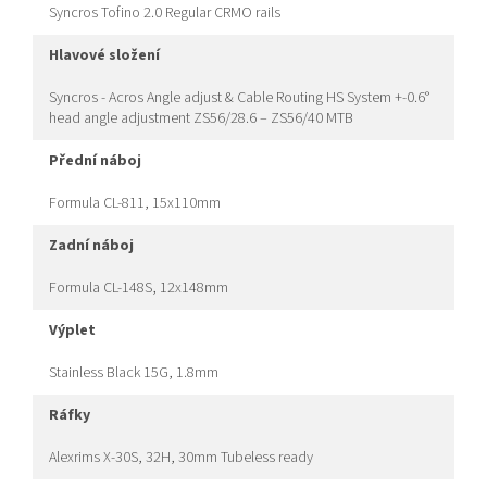
Syncros Tofino 2.0 Regular CRMO rails
hlavové složení
Syncros - Acros Angle adjust & Cable Routing HS System +-0.6°
head angle adjustment ZS56/28.6 – ZS56/40 MTB
přední náboj
Formula CL-811, 15x110mm
zadní náboj
Formula CL-148S, 12x148mm
výplet
Stainless Black 15G, 1.8mm
ráfky
Alexrims X-30S, 32H, 30mm Tubeless ready