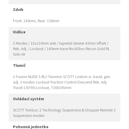
zdvih
Front: 140mm, Rear: 130mm
vidlice
2-Modes / 15x110mm axle / tapered steerer 42mm offset /
Reb. Adj. / Lockout / 140mm trave RockShox Recon Gold RL
Solo Air
tlumič
X-Fusion NUDE 5 RLX Trunnion SCOTT custom w. travel, geo
adj. 3 modes: Lockout-Traction Control-Descend Reb. Adj.
Travel 130-90-Lockout, T165X45mm
ovládací systém
SCOTT TwinLoc 2 Technology Suspension & Dropper Remote 3
Suspension modes
pohonná jednotka