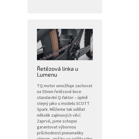
Řetězová linka u
Lumenu
TQ motor umožňuje zachovat
na 55mm řetězové lince
standardní Q-faktor – úplně
stejný jako u modelu SCOTT
Spark. Můžeme tak udělat
několik zajímavých věcí.
Zaprvé, jsme schopni
garantovat výbornou
průchodnost pneumatiky
rámem, aniž by se snížila jeho