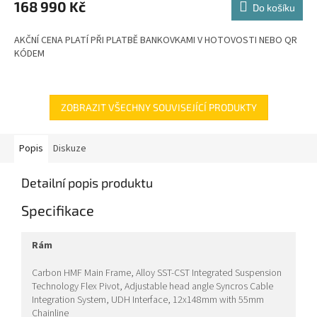
168 990 Kč
Do košíku
A
AKČNÍ CENA PLATÍ PŘI PLATBĚ BANKOVKAMI V HOTOVOSTI NEBO QR
KÓDEM
ZOBRAZIT VŠECHNY SOUVISEJÍCÍ PRODUKTY
Popis
Diskuze
Detailní popis produktu
Specifikace
rám
Carbon HMF Main Frame, Alloy SST-CST Integrated Suspension
Technology Flex Pivot, Adjustable head angle Syncros Cable
Integration System, UDH Interface, 12x148mm with 55mm
Chainline