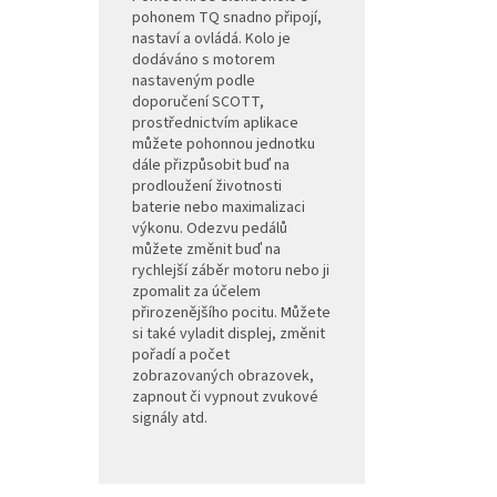
pohonem TQ snadno připojí,
nastaví a ovládá. Kolo je
dodáváno s motorem
nastaveným podle
doporučení SCOTT,
prostřednictvím aplikace
můžete pohonnou jednotku
dále přizpůsobit buď na
prodloužení životnosti
baterie nebo maximalizaci
výkonu. Odezvu pedálů
můžete změnit buď na
rychlejší záběr motoru nebo ji
zpomalit za účelem
přirozenějšího pocitu. Můžete
si také vyladit displej, změnit
pořadí a počet
zobrazovaných obrazovek,
zapnout či vypnout zvukové
signály atd.