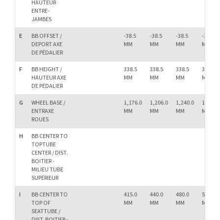
HAUTEUR
ENTRE-
JAMBES
E
BB OFFSET /
-38.5
-38.5
-38.5
-38.5
DEPORT AXE
MM
MM
MM
MM
DE PÉDALIER
F
BB HEIGHT /
338.5
338.5
338.5
338.5
HAUTEUR AXE
MM
MM
MM
MM
DE PÉDALIER
G
WHEEL BASE /
1,176.0
1,206.0
1,240.0
1,270.0
ENTRAXE
MM
MM
MM
MM
ROUES
H
BB CENTER TO
TOPTUBE
CENTER / DIST.
BOITIER -
MILIEU TUBE
SUPÉRIEUR
I
BB CENTER TO
415.0
440.0
480.0
520.0
TOP OF
MM
MM
MM
MM
SEATTUBE /
DIST. BOITIER -