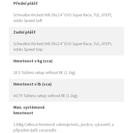
přední plášť
Schwalbe Wicked Will 29x2.4" EVO Super Race, TLE, 67EPI,
Addix Speed Soft
zadní plášť
Schwalbe Wicked Will 29x2.4" EVO Super Race, TLE, 67EPI,
Addix Speed Grip
hmotnost v kg (cca)
18.5 Tubless setup without RE (1.1kg)
hmotnost v lb (cca)
40.79 Tubless setup without RE (1.1kg)
max. systémová
hmotnost
130kg Celková hmotnost zahrnuje kolo, jezdce, vybavení\ a
případné další zavazadlo