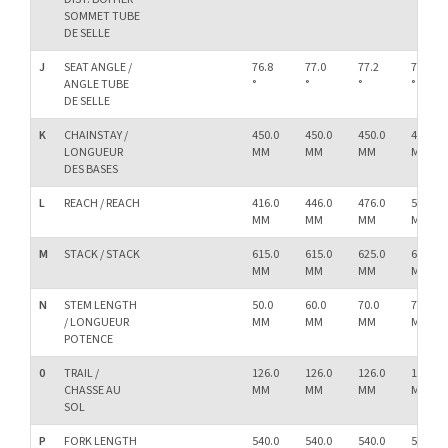
SOMMET TUBE
DE SELLE
J
SEAT ANGLE /
76.8
77.0
77.2
77.5
ANGLE TUBE
°
°
°
°
DE SELLE
K
CHAINSTAY /
450.0
450.0
450.0
450.0
LONGUEUR
MM
MM
MM
MM
DES BASES
L
REACH / REACH
416.0
446.0
476.0
501.0
MM
MM
MM
MM
M
STACK / STACK
615.0
615.0
625.0
638.0
MM
MM
MM
MM
N
STEM LENGTH
50.0
60.0
70.0
70.0
/ LONGUEUR
MM
MM
MM
MM
POTENCE
0
TRAIL /
126.0
126.0
126.0
126.0
CHASSE AU
MM
MM
MM
MM
SOL
P
FORK LENGTH
540.0
540.0
540.0
540.0