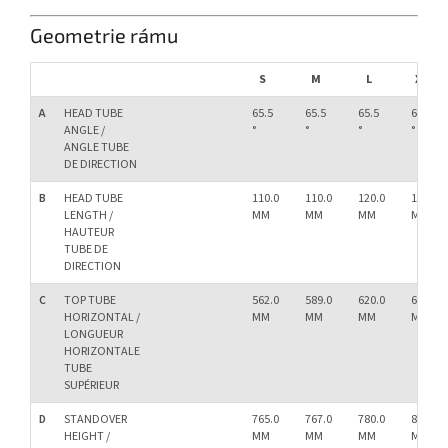
Geometrie rámu
S
M
L
XL
A
HEAD TUBE
65.5
65.5
65.5
65.5
ANGLE /
°
°
°
°
ANGLE TUBE
DE DIRECTION
B
HEAD TUBE
110.0
110.0
120.0
135.0
LENGTH /
MM
MM
MM
MM
HAUTEUR
TUBE DE
DIRECTION
C
TOP TUBE
562.0
589.0
620.0
645.0
HORIZONTAL /
MM
MM
MM
MM
LONGUEUR
HORIZONTALE
TUBE
SUPÉRIEUR
D
STANDOVER
765.0
767.0
780.0
800.0
HEIGHT /
MM
MM
MM
MM