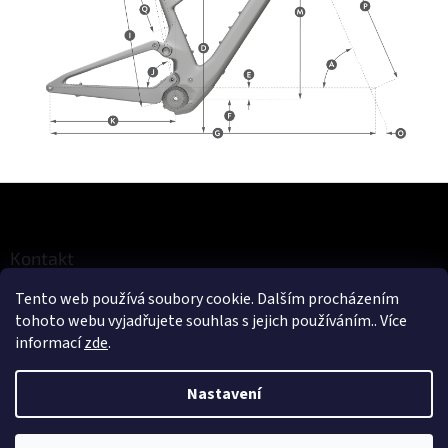
Z
á
p
a
Kontakt
t
Tento web používá soubory cookie. Dalším procházením
eshop
@
cykloerben.cz
í
tohoto webu vyjadřujete souhlas s jejich používáním.. Více
725 316 707
informací
zde
.
Cyklo Erben
cykloerben
Nastavení