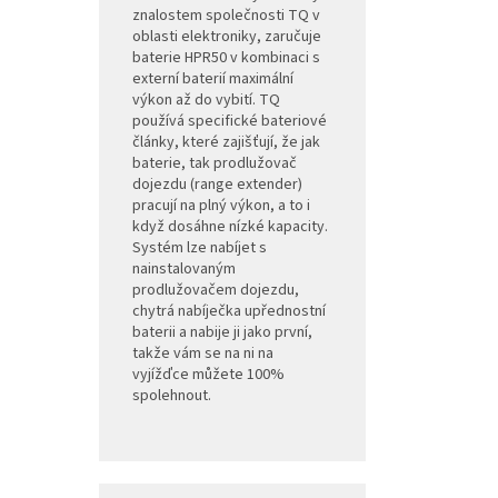
znalostem společnosti TQ v
oblasti elektroniky, zaručuje
baterie HPR50 v kombinaci s
externí baterií maximální
výkon až do vybití. TQ
používá specifické bateriové
články, které zajišťují, že jak
baterie, tak prodlužovač
dojezdu (range extender)
pracují na plný výkon, a to i
když dosáhne nízké kapacity.
Systém lze nabíjet s
nainstalovaným
prodlužovačem dojezdu,
chytrá nabíječka upřednostní
baterii a nabije ji jako první,
takže vám se na ni na
vyjížďce můžete 100%
spolehnout.