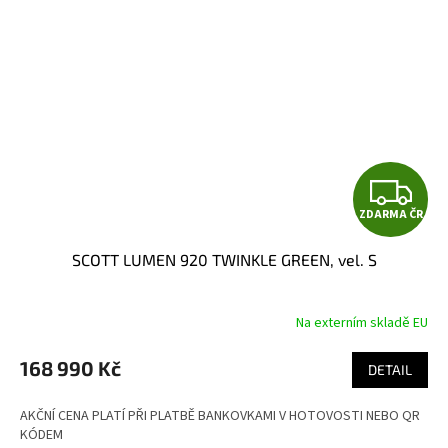
Z
ZDARMA ČR
D
SCOTT LUMEN 920 TWINKLE GREEN, vel. S
A
R
Na externím skladě EU
M
168 990 Kč
DETAIL
A
AKČNÍ CENA PLATÍ PŘI PLATBĚ BANKOVKAMI V HOTOVOSTI NEBO QR
KÓDEM