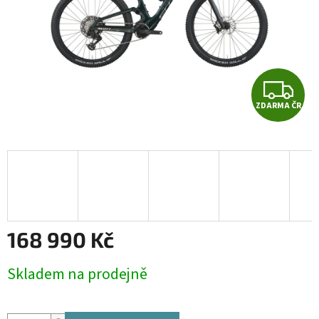
Z
ZDARMA ČR
D
A
R
M
A
168 990 Kč
Měrná
Skladem na prodejně
cena: