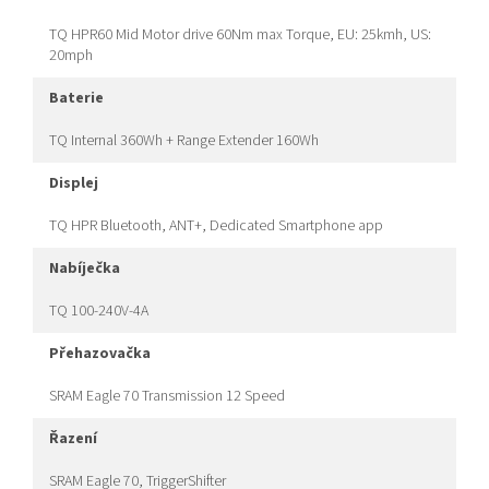
TQ HPR60 Mid Motor drive 60Nm max Torque, EU: 25kmh, US:
20mph
baterie
TQ Internal 360Wh + Range Extender 160Wh
displej
TQ HPR Bluetooth, ANT+, Dedicated Smartphone app
nabíječka
TQ 100-240V-4A
přehazovačka
SRAM Eagle 70 Transmission 12 Speed
řazení
SRAM Eagle 70, TriggerShifter