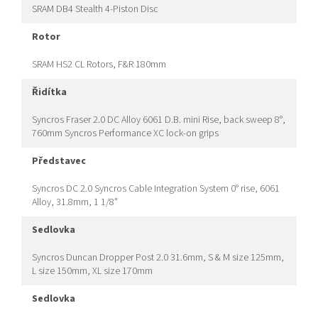
SRAM DB4 Stealth 4-Piston Disc
rotor
SRAM HS2 CL Rotors, F&R 180mm
řidítka
Syncros Fraser 2.0 DC Alloy 6061 D.B. mini Rise, back sweep 8°,
760mm Syncros Performance XC lock-on grips
představec
Syncros DC 2.0 Syncros Cable Integration System 0° rise, 6061
Alloy, 31.8mm, 1 1/8"
sedlovka
Syncros Duncan Dropper Post 2.0 31.6mm, S & M size 125mm,
L size 150mm, XL size 170mm
sedlovka