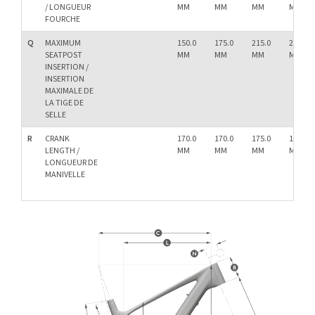
/ LONGUEUR
MM
MM
MM
MM
FOURCHE
Q
MAXIMUM
150.0
175.0
215.0
255.0
SEATPOST
MM
MM
MM
MM
INSERTION /
INSERTION
MAXIMALE DE
LA TIGE DE
SELLE
R
CRANK
170.0
170.0
175.0
175.0
LENGTH /
MM
MM
MM
MM
LONGUEUR DE
MANIVELLE