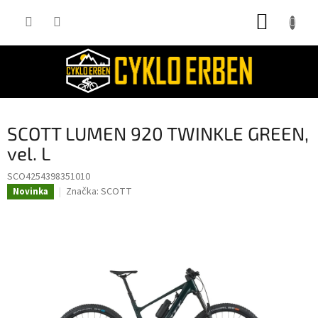
Přejít
NÁKUP
na
obsah
KOŠÍK
SCOTT LUMEN 920 TWINKLE GREEN,
vel. L
SCO4254398351010
Značka:
SCOTT
Novinka