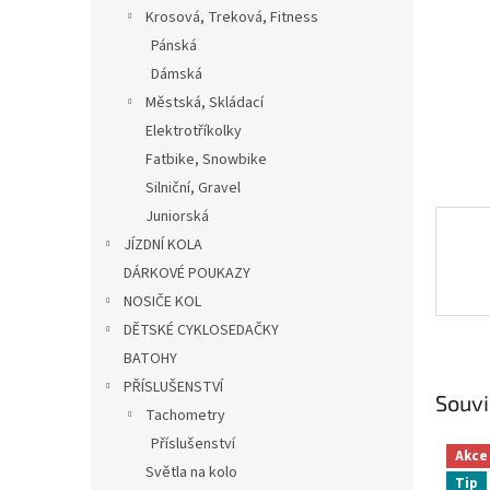
n
Krosová, Treková, Fitness
e
Pánská
l
Dámská
Městská, Skládací
Elektrotříkolky
Fatbike, Snowbike
Silniční, Gravel
Juniorská
JÍZDNÍ KOLA
DÁRKOVÉ POUKAZY
NOSIČE KOL
DĚTSKÉ CYKLOSEDAČKY
BATOHY
PŘÍSLUŠENSTVÍ
Souvi
Tachometry
Příslušenství
Akce
Světla na kolo
Tip