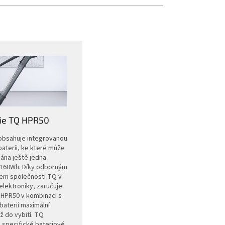
ie TQ HPR50
obsahuje integrovanou
aterii, ke které může
dána ještě jedna
 160Wh. Díky odborným
em společnosti TQ v
 elektroniky, zaručuje
 HPR50 v kombinaci s
baterií maximální
ž do vybití. TQ
 specifické bateriové