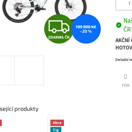
Z
Naš
199 990 Kč
ČR
–20 %
ZDARMA ČR
D
AKČNÍ 
HOTOV
Detailní 
A
R
TISK
M
sející produkty
A
Akce
Tip