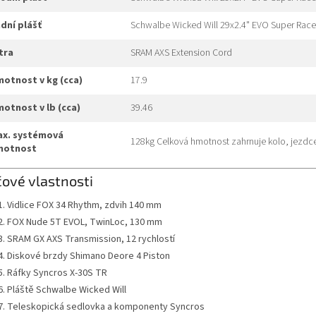
adní plášť
Schwalbe Wicked Will 29x2.4" EVO Super Race 
xtra
SRAM AXS Extension Cord
hmotnost v kg (cca)
17.9
hmotnost v lb (cca)
39.46
128kg Celková hmotnost zahrnuje kolo, jezdce
motnost
čové vlastnosti
Vidlice FOX 34 Rhythm, zdvih 140 mm
FOX Nude 5T EVOL, TwinLoc, 130 mm
SRAM GX AXS Transmission, 12 rychlostí
Diskové brzdy Shimano Deore 4 Piston
Ráfky Syncros X-30S TR
Pláště Schwalbe Wicked Will
Teleskopická sedlovka a komponenty Syncros