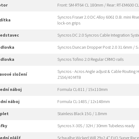
rotor
Front: SM-RT64 CL 180mm / Rear: RT-EM600 
Syncros Fraser 2.0 DC Alloy 6061 D.B. mini R
idítka
lock-on grips
představec
Syncros DC 2.0 Syncros Cable Integration Syste
edlovka
Syncros Duncan Dropper Post 2.0 31.6mm / S
edlovka
Syncros Tofino 2.0 Regular CRMO rails
Syncros - Acros Angle adjust & Cable Routing 
hlavové složení
ZS56/40 MTB
přední náboj
Formula CL-811 / 15x110mm
adní náboj
Formula CL-148S / 12x148mm
ýplet
Stainless Black 15G / 1.8mm
áfky
Syncros X-30S / 32H / 30mm Tubeless ready
řední plášť
Schwalbe Wicked Will 29x2.4" EVO Super Race 