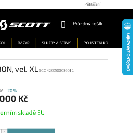
Přihlášení
NÁKUPNÍ
Prázdný košík
KOŠÍK
KOL
BAZAR
SLUŽBY A SERVIS
POJIŠTĚNÍ KOL
KONT
N, vel. XL
SCO4233588086012
Kč
–20 %
 000 Kč
terním skladě EU