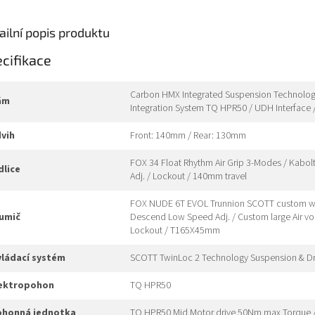
ailní popis produktu
cifikace
Carbon HMX Integrated Suspension Technology 
rám
Integration System TQ HPR50 / UDH Interface
dvih
Front: 140mm / Rear: 130mm
FOX 34 Float Rhythm Air Grip 3-Modes / Kabol
idlice
Adj. / Lockout / 140mm travel
FOX NUDE 6T EVOL Trunnion SCOTT custom w. tr
lumič
Descend Low Speed Adj. / Custom large Air vol
Lockout / T165X45mm
ovládací systém
SCOTT TwinLoc 2 Technology Suspension & D
lektropohon
TQ HPR50
pohonná jednotka
TQ HPR50 Mid Motor drive 50Nm max Torque 