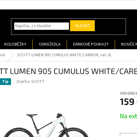
HLEDAT
KOLOBĚŽKY
ODRÁŽEDLA
DÁRKOVÉ POUKAZY
NOSIČE 
ená
SCOTT LUMEN 905 CUMULUS WHITE/CARBON, vel. XL
TT LUMEN 905 CUMULUS WHITE/CARBO
Značka:
SCOTT
Tip
199 990 
159
Měrná
Na ex
cena: