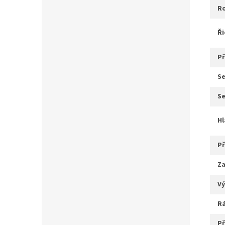
ř
s
s
z
v
r
p