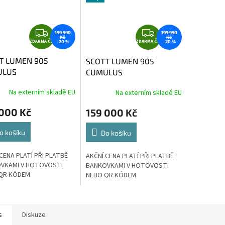
Z
Z
199 990
199 990
Kč
Kč
ZDARMA ČR
D
ZDARMA ČR
D
–20 %
–20 %
A
A
T LUMEN 905
SCOTT LUMEN 905
R
R
ULUS
CUMULUS
M
M
E/CARBON, vel. L
WHITE/CARBON, vel. M
A
A
Na externím skladě EU
Na externím skladě EU
 000 Kč
159 000 Kč
o košíku
Do košíku
CENA PLATÍ PŘI PLATBĚ
AKČNÍ CENA PLATÍ PŘI PLATBĚ
VKAMI V HOTOVOSTI
BANKOVKAMI V HOTOVOSTI
QR KÓDEM
NEBO QR KÓDEM
s
Diskuze