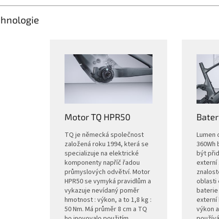
hnologie
Motor TQ HPR50
Bater
TQ je německá společnost
Lumen 
založená roku 1994, která se
360Wh b
specializuje na elektrické
být při
komponenty napříč řadou
externí
průmyslových odvětví. Motor
znalost
HPR50 se vymyká pravidlům a
oblasti
vykazuje nevídaný poměr
baterie
hmotnost : výkon, a to 1,8 kg :
externí 
50 Nm. Má průměr 8 cm a TQ
výkon a
ho inovovalo použitím
používá