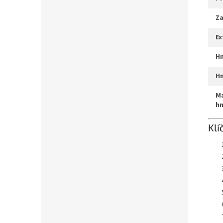
z
e
max. systémová
h
Klí