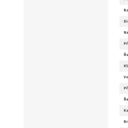
b
d
ř
k
v
ř
b