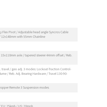
Flex Pivot / Adjustable head angle Syncros Cable
 / 12x148mm with 55mm Chainline
t 15x110mm axle / tapered steerer 44mm offset / Reb.
avel / geo adj. 3 modes: Lockout-Traction Control-
ume / Reb. Adj. Bearing Hardware / Travel 130-90-
ropper Remote 3 Suspension modes
/ EU: 25kmh / US: 20mph