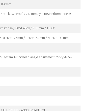
CL 180mm
ise / back sweep 8° / 760mm Syncros Performance XC
m 0° rise / 6061 Alloy / 31.8mm / 1 1/8"
 & M size 125mm / L size 150mm / XL size 170mm
HS System +-0.6° head angle adjustment ZS56/28.6 –
/ TLE / 67EPI / Addix Speed Soft