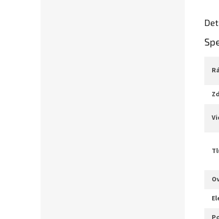
Det
Spe
z
v
t
e