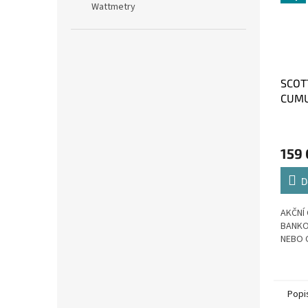
Wattmetry
SCOT
CUM
WHIT
159
D
AKČNÍ 
BANKO
NEBO 
Popi