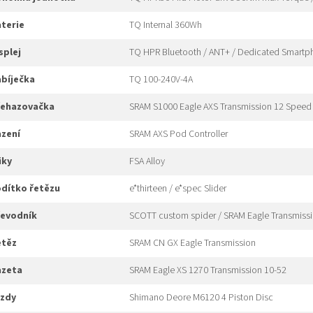
aterie
TQ Internal 360Wh
isplej
TQ HPR Bluetooth / ANT+ / Dedicated Smart
nabíječka
TQ 100-240V-4A
přehazovačka
SRAM S1000 Eagle AXS Transmission 12 Speed W
azení
SRAM AXS Pod Controller
liky
FSA Alloy
odítko řetězu
e*thirteen / e*spec Slider
převodník
SCOTT custom spider / SRAM Eagle Transmissi
etěz
SRAM CN GX Eagle Transmission
kazeta
SRAM Eagle XS 1270 Transmission 10-52
rzdy
Shimano Deore M6120 4 Piston Disc