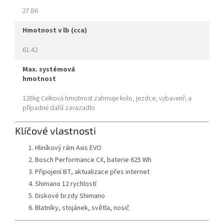
27.86
hmotnost v lb (cca)
61.42
max. systémová
hmotnost
128kg Celková hmotnost zahrnuje kolo, jezdce, vybavení\ a
případné další zavazadlo
Klíčové vlastnosti
Hliníkový rám Axis EVO
Bosch Performance CX, baterie 625 Wh
Připojení BT, aktualizace přes internet
Shimano 12 rychlostí
Diskové brzdy Shimano
Blatníky, stojánek, světla, nosič