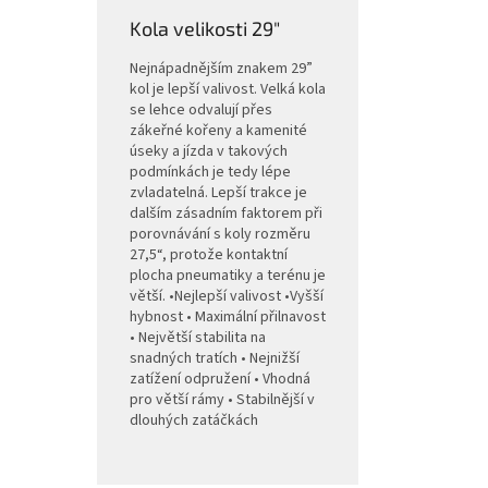
Kola velikosti 29"
Nejnápadnějším znakem 29”
kol je lepší valivost. Velká kola
se lehce odvalují přes
zákeřné kořeny a kamenité
úseky a jízda v takových
podmínkách je tedy lépe
zvladatelná. Lepší trakce je
dalším zásadním faktorem při
porovnávání s koly rozměru
27,5“, protože kontaktní
plocha pneumatiky a terénu je
větší. •Nejlepší valivost •Vyšší
hybnost • Maximální přilnavost
• Největší stabilita na
snadných tratích • Nejnižší
zatížení odpružení • Vhodná
pro větší rámy • Stabilnější v
dlouhých zatáčkách