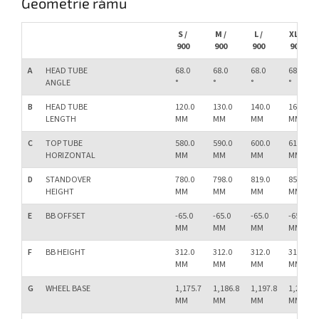
Geometrie rámu
S /
M /
L /
XL /
900
900
900
900
A
HEAD TUBE
68.0
68.0
68.0
68.0
ANGLE
°
°
°
°
B
HEAD TUBE
120.0
130.0
140.0
160.0
LENGTH
MM
MM
MM
MM
C
TOP TUBE
580.0
590.0
600.0
610.0
HORIZONTAL
MM
MM
MM
MM
D
STANDOVER
780.0
798.0
819.0
850.0
HEIGHT
MM
MM
MM
MM
E
BB OFFSET
-65.0
-65.0
-65.0
-65.0
MM
MM
MM
MM
F
BB HEIGHT
312.0
312.0
312.0
312.0
MM
MM
MM
MM
G
WHEEL BASE
1,175.7
1,186.8
1,197.8
1,210.0
MM
MM
MM
MM