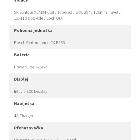
vidlice
SR Suntour XCM34 Coil / Tapered / S-XL 29" / 120mm Travel /
15x110 bolt Axle / Lock Out
pohonná jednotka
Bosch Performance CX BES3
baterie
PowerTube 625Wh
displej
Intuvia 100 Display
nabíječka
4A Charger
přehazovačka