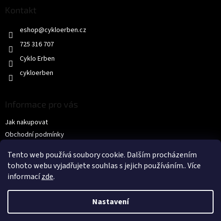
a
Kontakt
t
eshop
@
cykloerben.cz
í
725 316 707
Cyklo Erben
cykloerben
Informace pro vás
Jak nakupovat
Obchodní podmínky
Podmínky ochrany osobních údajů
Tento web používá soubory cookie. Dalším procházením
KONTAKTY
tohoto webu vyjadřujete souhlas s jejich používáním.. Více
informací
zde
.
Nastavení