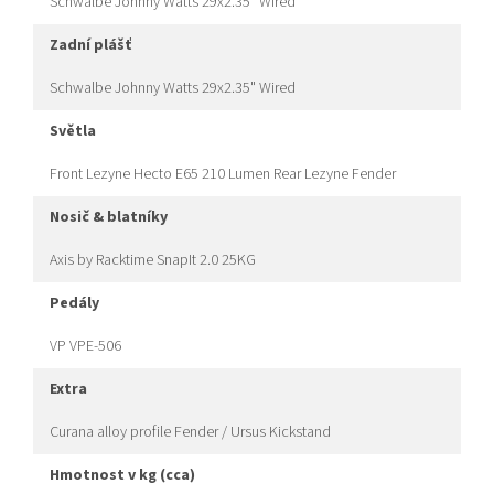
Schwalbe Johnny Watts 29x2.35" Wired
zadní plášť
Schwalbe Johnny Watts 29x2.35" Wired
světla
Front Lezyne Hecto E65 210 Lumen Rear Lezyne Fender
nosič & blatníky
Axis by Racktime SnapIt 2.0 25KG
pedály
VP VPE-506
extra
Curana alloy profile Fender / Ursus Kickstand
hmotnost v kg (cca)