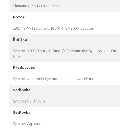
Shimano BR-MT410 2 Piston
rotor
180/F SM-RT30 CL and 180/R RT-EM300M CL rotor
řidítka
Syncros 3.0 720mm / 31.8mm / 8° / 20mm rise Syncros Lock On
Grip
představec
Syncros with front Light mount and Intuvia 100 mount
sedlovka
Syncros M3.0 / 31.6
sedlovka
Syncros Capilano