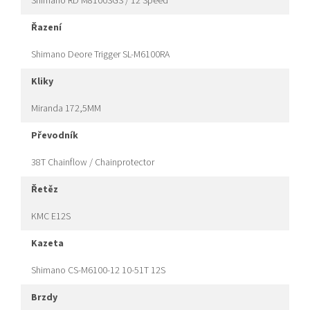
Shimano RD M8100SGS / 12 Speed
řazení
Shimano Deore Trigger SL-M6100RA
kliky
Miranda 172,5MM
převodník
38T Chainflow / Chainprotector
řetěz
KMC E12S
kazeta
Shimano CS-M6100-12 10-51T 12S
brzdy