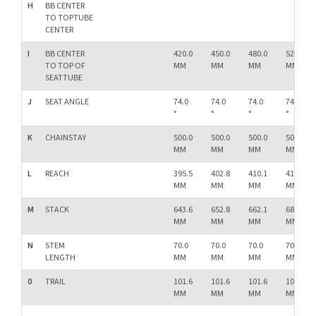
H
BB CENTER
TO TOPTUBE
CENTER
I
BB CENTER
420.0
450.0
480.0
520.0
TO TOP OF
MM
MM
MM
MM
SEATTUBE
J
SEAT ANGLE
74.0
74.0
74.0
74.0
°
°
°
°
K
CHAINSTAY
500.0
500.0
500.0
500.0
MM
MM
MM
MM
L
REACH
395.5
402.8
410.1
414.8
MM
MM
MM
MM
M
STACK
643.6
652.8
662.1
680.7
MM
MM
MM
MM
N
STEM
70.0
70.0
70.0
70.0
LENGTH
MM
MM
MM
MM
0
TRAIL
101.6
101.6
101.6
101.6
MM
MM
MM
MM