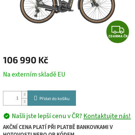
Z
ZDARMA ČR
D
A
106 990 Kč
R
Měrná
Na externím skladě EU
cena:
M
A
Přidat do košíku
Našli jste lepší cenu v ČR?
Kontaktujte nás!
AKČNÍ CENA PLATÍ PŘI PLATBĚ BANKOVKAMI V
HOTOVOSTI NEBO QR KÓDEM