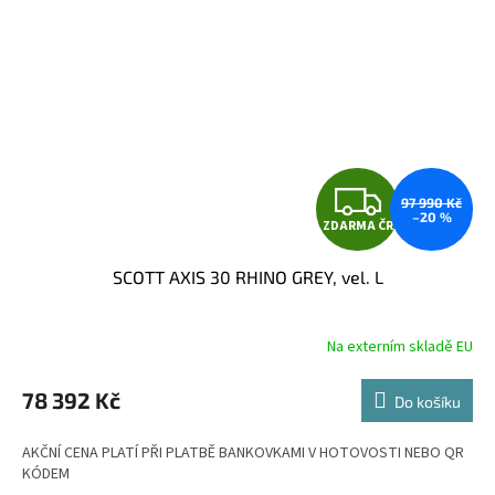
Z
97 990 Kč
–20 %
ZDARMA ČR
D
SCOTT AXIS 30 RHINO GREY, vel. L
A
R
Na externím skladě EU
M
78 392 Kč
Do košíku
A
AKČNÍ CENA PLATÍ PŘI PLATBĚ BANKOVKAMI V HOTOVOSTI NEBO QR
KÓDEM