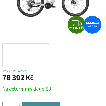
Z
97 990 Kč
–20 %
ZDARMA ČR
D
A
R
M
A
97 990 Kč
–20 %
78 392 Kč
Měrná
Na externím skladě EU
cena: