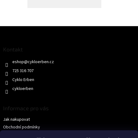
Z
á
p
a
Kontakt
t
eshop
@
cykloerben.cz
í
725 316 707
Cyklo Erben
cykloerben
Informace pro vás
Jak nakupovat
Obchodní podmínky
Podmínky ochrany osobních údajů