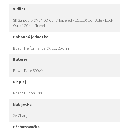
vidlice
SR Suntour XCM34 LO Coil / Tapered / 15x110 bolt Axle / Lock
Out / 120mm Travel
pohonná jednotka
Bosch Performance CX EU: 25kmh
baterie
PowerTube 600Wh
displej
Bosch Purion 200
nabíječka
2A Charger
přehazovačka