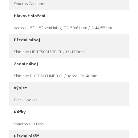
Syncros Capilano
hlavové složení
Acros / 1.5"- 1.5" semi integ. OD 50/61mm / ID 44/55mm
přední náboj
Shimano HB-TC50015BB CL / 15x110mm
zadní náboj
Shimano FH-TC500HMBB CL / Boost 12x148mm
výplet
Black Spokes
ráfky
Syncros X18 Disc
přední plášť