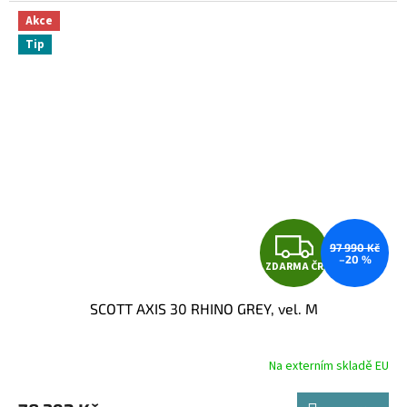
Akce
Tip
Z
97 990 Kč
–20 %
ZDARMA ČR
D
SCOTT AXIS 30 RHINO GREY, vel. M
A
R
Na externím skladě EU
M