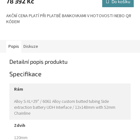
78 392 Kč
Do košíku
A
AKČNÍ CENA PLATÍ PŘI PLATBĚ BANKOVKAMI V HOTOVOSTI NEBO QR
KÓDEM
Popis
Diskuze
Detailní popis produktu
Specifikace
rám
Alloy S-XL=29" / 6061 Alloy custom butted tubing Side
extraction battery UDH Interface / 12x148mm with 52mm
Chainline
zdvih
120mm