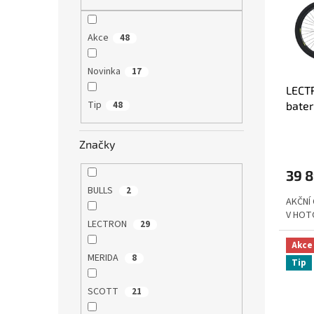
s
o
n
p
d
e
r
u
l
Akce
48
o
k
d
t
Novinka
17
u
ů
LECT
k
Tip
48
bater
t
ů
Značky
39 
BULLS
2
AKČNÍ
V HOT
LECTRON
29
Akce
MERIDA
8
Tip
SCOTT
21