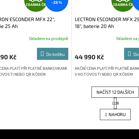
–28 %
ZDARMA ČR
ZDARMA ČR
D
D
RON ESCONDER MFX 22",
LECTRON ESCONDER MFX 29",
A
A
ie 25 Ah
18", baterie 20 Ah
R
R
Skladem na prodejně
Skladem na 
M
Do košíku
Do
990 Kč
44 990 Kč
A
A
 CENA PLATÍ PŘI PLATBĚ BANKOVKAMI
AKČNÍ CENA PLATÍ PŘI PLATBĚ BA
OVOSTI NEBO QR KÓDEM
V HOTOVOSTI NEBO QR KÓDEM
NAČÍST 12 DALŠÍCH
S
1
6
O
t
r
v
NAHORU
á
l
n
á
k
d
o
a
v