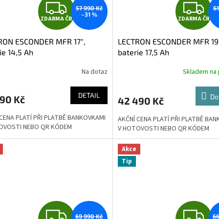
Z
Z
57 990 Kč
6
–31 %
ZDARMA ČR
ZDARMA ČR
D
D
RON ESCONDER MFR 17″,
LECTRON ESCONDER MFR 19"
A
A
ie 14,5 Ah
baterie 17,5 Ah
R
R
Na dotaz
Skladem na 
M
DETAIL
Do
990 Kč
42 490 Kč
A
A
 CENA PLATÍ PŘI PLATBĚ BANKOVKAMI
AKČNÍ CENA PLATÍ PŘI PLATBĚ BA
OVOSTI NEBO QR KÓDEM
V HOTOVOSTI NEBO QR KÓDEM
Akce
Tip
Z
Z
69 990 Kč
66