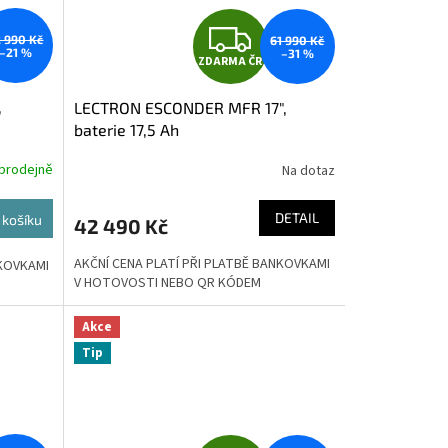
Z
 990 Kč
61 990 Kč
–21 %
–31 %
ZDARMA ČR
D
,
LECTRON ESCONDER MFR 17",
A
baterie 17,5 Ah
R
prodejně
Na dotaz
M
M
DETAIL
 košíku
42 490 Kč
A
AKČNÍ CENA PLATÍ PŘI PLATBĚ BANKOVKAMI
NKOVKAMI
V HOTOVOSTI NEBO QR KÓDEM
Akce
Tip