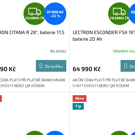
Z
Z
37 990 Kč
82
–23 %
ZDARMA ČR
ZDARMA ČR
D
D
ON CITANA R 28", baterie 17,5
LECTRON ESCONDER FSX 19"
A
A
baterie 20 Ah
R
R
Na dotaz
Skladem na 
M
Do košíku
Do
990 Kč
64 990 Kč
A
A
 CENA PLATÍ PŘI PLATBĚ BANKOVKAMI
AKČNÍ CENA PLATÍ PŘI PLATBĚ BA
OVOSTI NEBO QR KÓDEM
V HOTOVOSTI NEBO QR KÓDEM
Akce
Tip