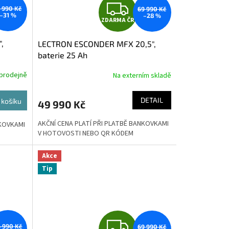
Z
1 990 Kč
69 990 Kč
–31 %
–28 %
ZDARMA ČR
D
,
LECTRON ESCONDER MFX 20,5",
A
baterie 25 Ah
R
prodejně
Na externím skladě
M
M
DETAIL
 košíku
49 990 Kč
A
AKČNÍ CENA PLATÍ PŘI PLATBĚ BANKOVKAMI
NKOVKAMI
V HOTOVOSTI NEBO QR KÓDEM
Akce
Tip
Z
 990 Kč
69 990 Kč