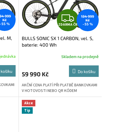
Z
34 999
134 999
Kč
Kč
–55 %
–55 %
ZDARMA ČR
D
el. M,
BULLS SONIC SX 1 CARBON, vel. S,
A
baterie: 400 Wh
R
jednávka
Skladem na prodejně
M
M
 košíku
Do košíku
59 990 Kč
A
NKOVKAMI
AKČNÍ CENA PLATÍ PŘI PLATBĚ BANKOVKAMI
V HOTOVOSTI NEBO QR KÓDEM
Akce
Tip