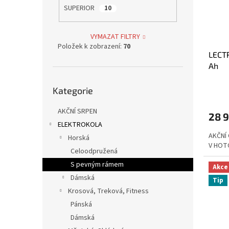
SUPERIOR
10
VYMAZAT FILTRY
Položek k zobrazení:
70
LECTR
Ah
Přeskočit
Kategorie
kategorie
AKČNÍ SRPEN
28 
ELEKTROKOLA
AKČNÍ
Horská
V HOT
Celoodpružená
S pevným rámem
Akce
Dámská
Tip
Krosová, Treková, Fitness
Pánská
Dámská