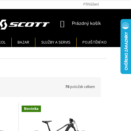
Přihlášení
NÁKUPNÍ
Prázdný košík
KOŠÍK
KOL
BAZAR
SLUŽBY A SERVIS
POJIŠTĚNÍ KOL
KONT
70
položek celkem
Novinka