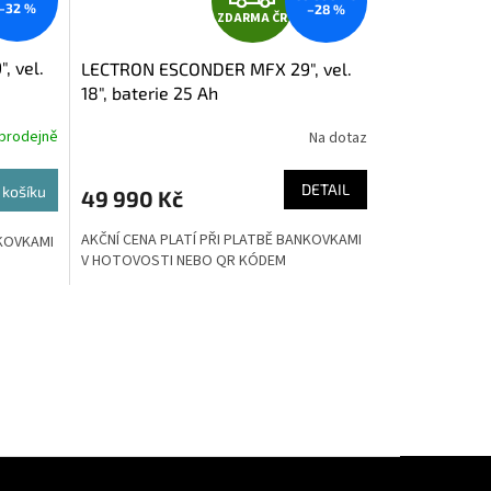
–32 %
–28 %
ZDARMA ČR
D
 vel.
LECTRON ESCONDER MFX 29", vel.
A
18", baterie 25 Ah
R
prodejně
Na dotaz
M
M
DETAIL
 košíku
49 990 Kč
A
AKČNÍ CENA PLATÍ PŘI PLATBĚ BANKOVKAMI
NKOVKAMI
V HOTOVOSTI NEBO QR KÓDEM