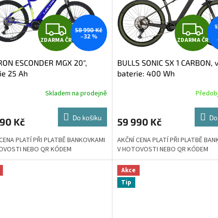
Z
Z
1
58 990 Kč
–32 %
ZDARMA ČR
ZDARMA ČR
D
D
RON ESCONDER MGX 20",
BULLS SONIC SX 1 CARBON, v
A
A
ie 25 Ah
baterie: 400 Wh
R
R
Skladem na prodejně
Předob
M
Do košíku
Do
890 Kč
59 990 Kč
A
A
 CENA PLATÍ PŘI PLATBĚ BANKOVKAMI
AKČNÍ CENA PLATÍ PŘI PLATBĚ BA
OVOSTI NEBO QR KÓDEM
V HOTOVOSTI NEBO QR KÓDEM
Akce
Tip