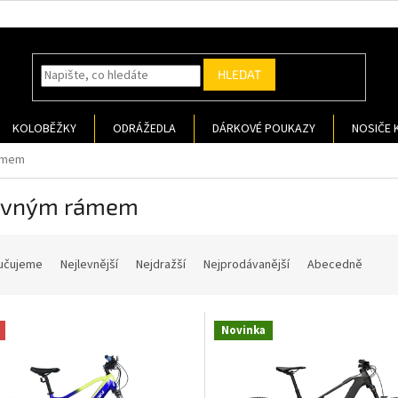
HLEDAT
KOLOBĚŽKY
ODRÁŽEDLA
DÁRKOVÉ POUKAZY
NOSIČE 
ámem
evným rámem
učujeme
Nejlevnější
Nejdražší
Nejprodávanější
Abecedně
Novinka