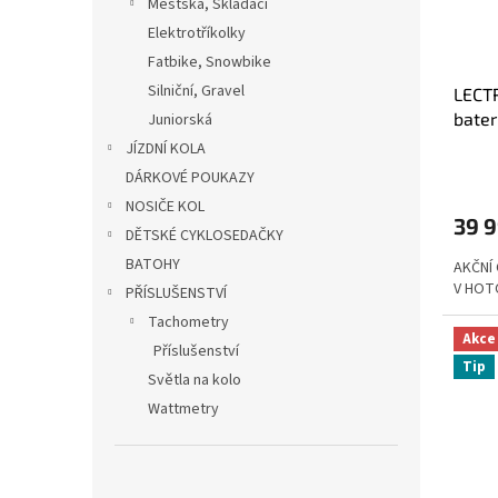
Městská, Skládací
Elektrotříkolky
Fatbike, Snowbike
Silniční, Gravel
LECT
bater
Juniorská
JÍZDNÍ KOLA
DÁRKOVÉ POUKAZY
NOSIČE KOL
39 
DĚTSKÉ CYKLOSEDAČKY
BATOHY
AKČNÍ
V HOT
PŘÍSLUŠENSTVÍ
Tachometry
Akce
Příslušenství
Tip
Světla na kolo
Wattmetry