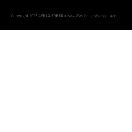
Copyright 2026
CYKLO ERBEN s.r.o.
. Všechna práva vyhrazena.