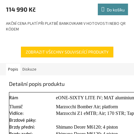
M
114 990 Kč
Do košíku
A
AKČNÍ CENA PLATÍ PŘI PLATBĚ BANKOVKAMI V HOTOVOSTI NEBO QR
KÓDEM
ZOBRAZIT VŠECHNY SOUVISEJÍCÍ PRODUKTY
Popis
Diskuze
Detailní popis produktu
eONE-SIXTY LITE IV; MAT aluminium;
Rám
Tlumič
Marzocchi Bomber Air; platform
Marzocchi Z1 eMTB; Air; 170 STR; Tap
Vidlice:
Brzdové páky:
Shimano Deore M6120; 4 piston
Brzdy přední:
Shimano Deore M6120; 4 piston