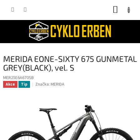
Přejít
NÁKUP
na
obsah
KOŠÍK
MERIDA EONE-SIXTY 675 GUNMETAL
GREY(BLACK), vel. S
MER25E6A670SB
Značka:
MERIDA
Akce
Tip