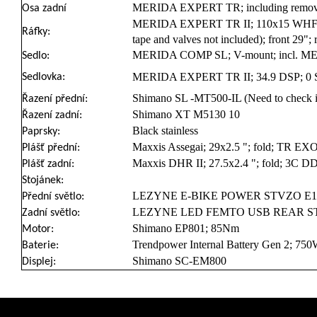
MERIDA EXPERT TR; including removea
Osa zadní
MERIDA EXPERT TR II; 110x15 WHF; 1
Ráfky:
tape and valves not included); front 29";
MERIDA COMP SL; V-mount; incl. ME
Sedlo:
MERIDA EXPERT TR II; 34.9 DSP; 0 SS
Sedlovka:
Shimano SL -MT500-IL (Need to check 
Řazení přední:
Shimano XT M5130 10
Řazení zadní:
Black stainless
Paprsky:
Maxxis Assegai; 29x2.5 "; fold; TR E
Plášť přední:
Maxxis DHR II; 27.5x2.4 "; fold; 3C 
Plášť zadní:
Stojánek:
LEZYNE E-BIKE POWER STVZO E115,
Přední světlo:
LEZYNE LED FEMTO USB REAR 
Zadní světlo:
Shimano EP801; 85Nm
Motor:
Trendpower Internal Battery Gen 2; 75
Baterie:
Shimano SC-EM800
Displej:
Z