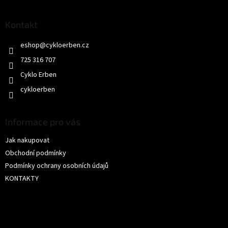
á
p
a
Kontakt
t
eshop
@
cykloerben.cz
í
725 316 707
Cyklo Erben
cykloerben
Informace pro vás
Jak nakupovat
Obchodní podmínky
Podmínky ochrany osobních údajů
KONTAKTY