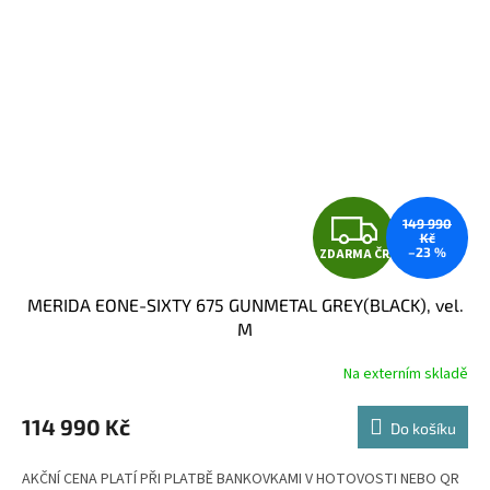
Z
149 990
Kč
–23 %
ZDARMA ČR
D
MERIDA EONE-SIXTY 675 GUNMETAL GREY(BLACK), vel.
A
M
R
Na externím skladě
M
114 990 Kč
Do košíku
A
AKČNÍ CENA PLATÍ PŘI PLATBĚ BANKOVKAMI V HOTOVOSTI NEBO QR