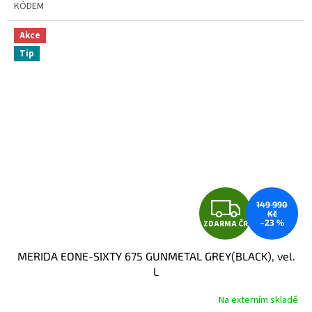
KÓDEM
Akce
Tip
Z
149 990
Kč
–23 %
ZDARMA ČR
D
MERIDA EONE-SIXTY 675 GUNMETAL GREY(BLACK), vel.
A
L
R
Na externím skladě