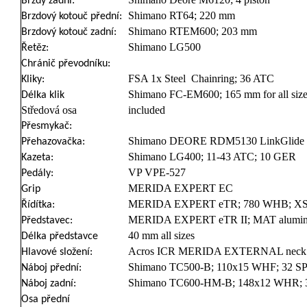
Brzdy zadní:
Shimano RT64; 220 mm
Brzdový kotouč přední:
Shimano RTEM600; 203 mm
Brzdový kotouč zadní:
Shimano LG500
Řetěz:
Chránič převodníku:
FSA 1x Steel Chainring; 36 ATC
Kliky:
Shimano FC-EM600; 165 mm for all size
Délka klik
Středová osa
included
Přesmykač:
Shimano DEORE RDM5130 LinkGlide 
Přehazovačka:
Shimano LG400; 11-43 ATC; 10 GER
Kazeta:
VP VPE-527
Pedály:
MERIDA EXPERT EC
Grip
MERIDA EXPERT eTR; 780 WHB; XS
Řídítka:
MERIDA EXPERT eTR II; MAT alumini
Představec:
40 mm all sizes
Délka představce
Acros ICR MERIDA EXTERNAL neck w
Hlavové složení:
Shimano TC500-B; 110x15 WHF; 32 SP
Náboj přední:
Shimano TC600-HM-B; 148x12 WHR; 3
Náboj zadní:
Osa přední