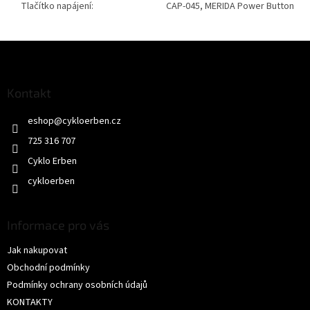
Tlačítko napájení:
CAP-045, MERIDA Power Button
Z
á
p
a
Kontakt
t
eshop
@
cykloerben.cz
í
725 316 707
Cyklo Erben
cykloerben
Informace pro vás
Jak nakupovat
Obchodní podmínky
Podmínky ochrany osobních údajů
KONTAKTY