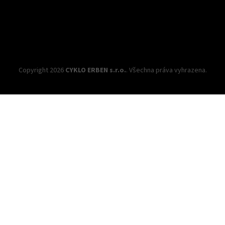
Copyright 2026
CYKLO ERBEN s.r.o.
. Všechna práva vyhrazena.