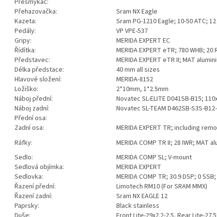
Přesmykač:
Přehazovačka:
Sram NX Eagle
Kazeta:
Sram PG-1210 Eagle; 10-50 ATC; 12
Pedály:
VP VPE-537
Gripy:
MERIDA EXPERT EC
Řídítka:
MERIDA EXPERT eTR; 780 WHB; 20 
Představec:
MERIDA EXPERT eTR II; MAT alumin
Délka předstace:
40 mm all sizes
Hlavové složení:
MERIDA-8152
Ložiško:
2*10mm, 1*2.5mm
Náboj přední:
Novatec SL-ELITE D041SB-B15; 110x
Náboj zadní:
Novatec SL-TEAM D462SB-S3S-B12-1
Přední osa:
Zadní osa:
MERIDA EXPERT TR; including remo
Ráfky:
MERIDA COMP TR II; 28 IWR; MAT al
Sedlo:
MERIDA COMP SL; V-mount
Sedlová objímka:
MERIDA EXPERT
Sedlovka:
MERIDA COMP TR; 30.9 DSP; 0 SSB; 
Řazení přední:
Limotech RM10 (For SRAM MMX)
Řazení zadní:
Sram NX EAGLE 12
Paprsky:
Black stainless
Duše:
Front Lite-29x2.2-2.5, Rear Lite-27.5