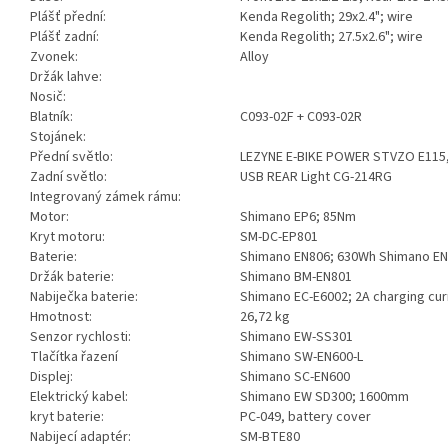
Plášť přední:
Kenda Regolith; 29x2.4"; wire
Plášť zadní:
Kenda Regolith; 27.5x2.6"; wire
Zvonek:
Alloy
Držák lahve:
Nosič:
Blatník:
C093-02F + C093-02R
Stojánek:
Přední světlo:
LEZYNE E-BIKE POWER STVZO E115
Zadní světlo:
USB REAR Light CG-214RG
Integrovaný zámek rámu:
Motor:
Shimano EP6; 85Nm
Kryt motoru:
SM-DC-EP801
Baterie:
Shimano EN806; 630Wh Shimano EN8
Držák baterie:
Shimano BM-EN801
Nabiječka baterie:
Shimano EC-E6002; 2A charging cur
Hmotnost:
26,72 kg
Senzor rychlosti:
Shimano EW-SS301
Tlačítka řazení
Shimano SW-EN600-L
Displej:
Shimano SC-EN600
Elektrický kabel:
Shimano EW SD300; 1600mm
kryt baterie:
PC-049, battery cover
Nabijecí adaptér:
SM-BTE80