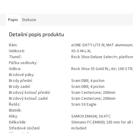
Popis
Diskuze
Detailní popis produktu
Rám:
eONE-SIXTY LITE III; MAT aluminium
Velikosti:
XS-S-M-L-XL
Tlumič:
Rock Shox Deluxe Select+; platfor
Páčka sedlovky:
Vidlice:
Rock Shox 35 Gold RL; Air; 160 ST
Brzdové páky:
Brzdy přední:
Sram DB8; 4 piston
Brzdy zadní:
Sram DB8; 4 piston
Brzdový kotouč přední:
Sram CenterLine; 200mm
Brzdový kotouč zadní:
Sram CenterLine; 200mm
Řetěz:
Sram SX Eagle
Blatník:
Kliky:
SAMOX EMA04; 34 ATC
Délka klik:
Shimano FC-EM600; 165 mm for all 
Středové složení:
included