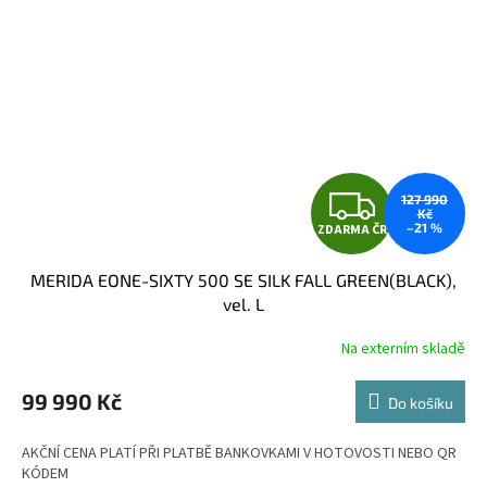
Z
127 990
Kč
–21 %
ZDARMA ČR
D
MERIDA EONE-SIXTY 500 SE SILK FALL GREEN(BLACK),
A
vel. L
R
Na externím skladě
M
99 990 Kč
Do košíku
A
AKČNÍ CENA PLATÍ PŘI PLATBĚ BANKOVKAMI V HOTOVOSTI NEBO QR
KÓDEM