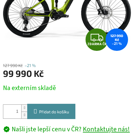
Z
127 990
Kč
–21 %
ZDARMA ČR
D
A
127 990 Kč
–21 %
99 990 Kč
R
Měrná
M
Na externím skladě
cena:
A
Přidat do košíku
Našli jste lepší cenu v ČR?
Kontaktujte nás!