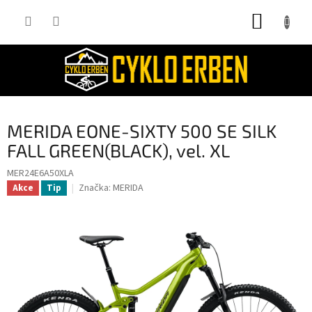
Přejít
NÁKUP
na
obsah
KOŠÍK
MERIDA EONE-SIXTY 500 SE SILK
FALL GREEN(BLACK), vel. XL
MER24E6A50XLA
Značka:
MERIDA
Akce
Tip