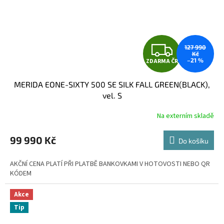
Z
127 990
Kč
–21 %
ZDARMA ČR
D
MERIDA EONE-SIXTY 500 SE SILK FALL GREEN(BLACK),
A
vel. S
R
Na externím skladě
M
99 990 Kč
Do košíku
A
AKČNÍ CENA PLATÍ PŘI PLATBĚ BANKOVKAMI V HOTOVOSTI NEBO QR
KÓDEM
Akce
Tip