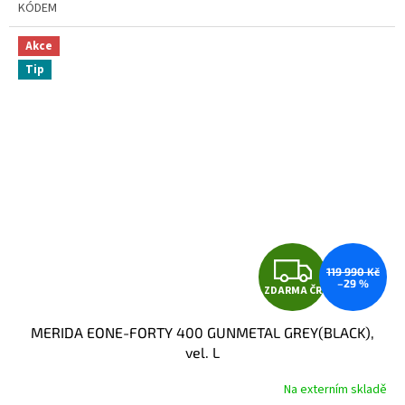
KÓDEM
Akce
Tip
Z
119 990 Kč
–29 %
ZDARMA ČR
D
MERIDA EONE-FORTY 400 GUNMETAL GREY(BLACK),
A
vel. L
R
Na externím skladě