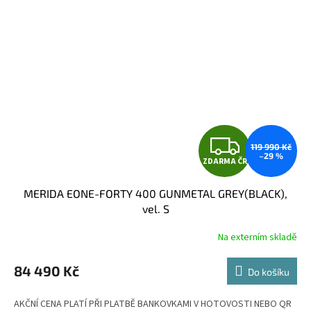
Z
119 990 Kč
–29 %
ZDARMA ČR
D
MERIDA EONE-FORTY 400 GUNMETAL GREY(BLACK),
A
vel. S
R
Na externím skladě
M
84 490 Kč
Do košíku
A
AKČNÍ CENA PLATÍ PŘI PLATBĚ BANKOVKAMI V HOTOVOSTI NEBO QR