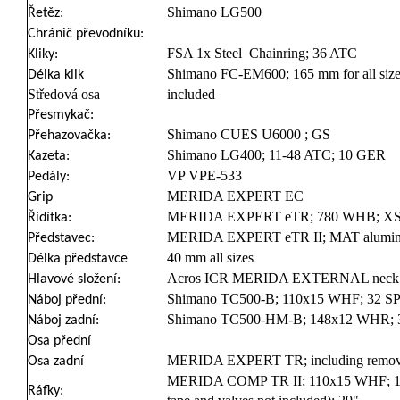
Shimano LG500
Řetěz:
Chránič převodníku:
FSA 1x Steel Chainring; 36 ATC
Kliky:
Shimano FC-EM600; 165 mm for all size
Délka klik
Středová osa
included
Přesmykač:
Shimano CUES U6000 ; GS
Přehazovačka:
Shimano LG400; 11-48 ATC; 10 GER
Kazeta:
VP VPE-533
Pedály:
MERIDA EXPERT EC
Grip
MERIDA EXPERT eTR; 780 WHB; XS
Řídítka:
MERIDA EXPERT eTR II; MAT alumini
Představec:
40 mm all sizes
Délka představce
Acros ICR MERIDA EXTERNAL neck w
Hlavové složení:
Shimano TC500-B; 110x15 WHF; 32 SP
Náboj přední:
Shimano TC500-HM-B; 148x12 WHR; 3
Náboj zadní:
Osa přední
MERIDA EXPERT TR; including removea
Osa zadní
MERIDA COMP TR II; 110x15 WHF; 148
Ráfky: