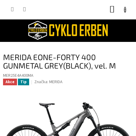
Přejít
NÁKUP
na
obsah
KOŠÍK
MERIDA EONE-FORTY 400
GUNMETAL GREY(BLACK), vel. M
MER25E4A400MA
Značka:
MERIDA
Akce
Tip