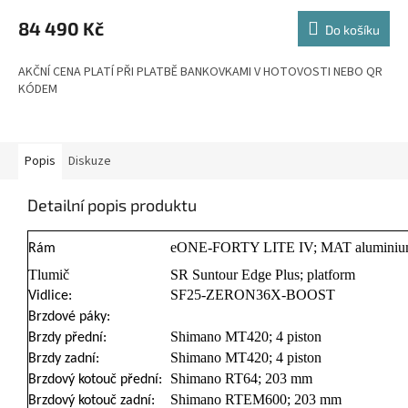
M
84 490 Kč
Do košíku
A
AKČNÍ CENA PLATÍ PŘI PLATBĚ BANKOVKAMI V HOTOVOSTI NEBO QR
KÓDEM
Popis
Diskuze
Detailní popis produktu
eONE-FORTY LITE IV; MAT aluminium;
Rám
Tlumič
SR Suntour Edge Plus; platform
SF25-ZERON36X-BOOST
Vidlice:
Brzdové páky:
Shimano MT420; 4 piston
Brzdy přední:
Shimano MT420; 4 piston
Brzdy zadní:
Shimano RT64; 203 mm
Brzdový kotouč přední:
Shimano RTEM600; 203 mm
Brzdový kotouč zadní: