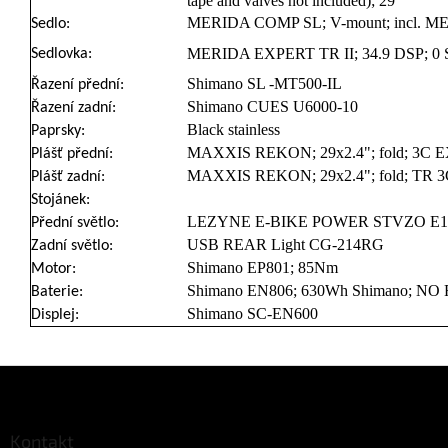
tape and valves not included); 29"
MERIDA COMP SL; V-mount; incl. ME
Sedlo:
MERIDA EXPERT TR II; 34.9 DSP; 0 SS
Sedlovka:
Shimano SL -MT500-IL
Řazení přední:
Shimano CUES U6000-10
Řazení zadní:
Black stainless
Paprsky:
MAXXIS REKON; 29x2.4"; fold; 3C 
Plášť přední:
MAXXIS REKON; 29x2.4"; fold; TR 
Plášť zadní:
Stojánek:
LEZYNE E-BIKE POWER STVZO E115,
Přední světlo:
USB REAR Light CG-214RG
Zadní světlo:
Shimano EP801; 85Nm
Motor:
Shimano EN806; 630Wh Shimano; NO Ra
Baterie:
Shimano SC-EN600
Displej:
Z
á
p
a
Kontakt