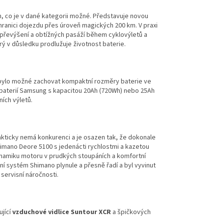
m, co je v dané kategorii možné. Představuje novou
ranici dojezdu přes úroveň magických 200 km. V praxi
převýšení a obtížných pasáží během cyklovýletů a
rý v důsledku prodlužuje životnost baterie.
 bylo možné zachovat kompaktní rozměry baterie ve
n baterií Samsung s kapacitou 20Ah (720Wh) nebo 25Ah
ích výletů.
kticky nemá konkurenci a je osazen tak, že dokonale
himano Deore 5100 s jedenácti rychlostmi a kazetou
namiku motoru v prudkých stoupáních a komfortní
tní systém Shimano plynule a přesně řadí a byl vyvinut
servisní náročnosti.
jící
vzduchové vidlice Suntour XCR
a špičkových