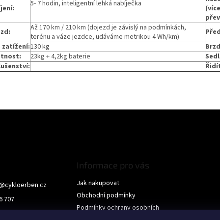
5- 7 hodin, inteligentní lehká nabíječka
jení:
(víc
přev
Až 170 km / 210 km (dojezd je závislý na podmínkách,
zd:
Před
terénu a váze jezdce, udáváme metrikou 4 Wh/km)
 zatížení:
130 kg
Brzd
tnost:
23kg + 4,2kg baterie
Sedl
lušenství:
Řidí
Informace pro vás
Jak nakupovat
@
cykloerben.cz
Obchodní podmínky
6 707
Podmínky ochrany osobních
Erben
údajů