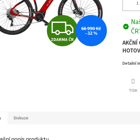
Z
Naš
66 990 Kč
ČR
–32 %
ZDARMA ČR
D
AKČNÍ 
HOTOV
Detailní 
A
R
TISK
M
s
Diskuze
A
ailní popis produktu