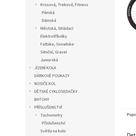
n
Krosová, Treková, Fitness
e
Pánská
l
Dámská
Městská, Skládací
Elektrotříkolky
Fatbike, Snowbike
Silniční, Gravel
Juniorská
JÍZDNÍ KOLA
DÁRKOVÉ POUKAZY
NOSIČE KOL
DĚTSKÉ CYKLOSEDAČKY
BATOHY
PŘÍSLUŠENSTVÍ
Popi
Tachometry
Příslušenství
Světla na kolo
Det