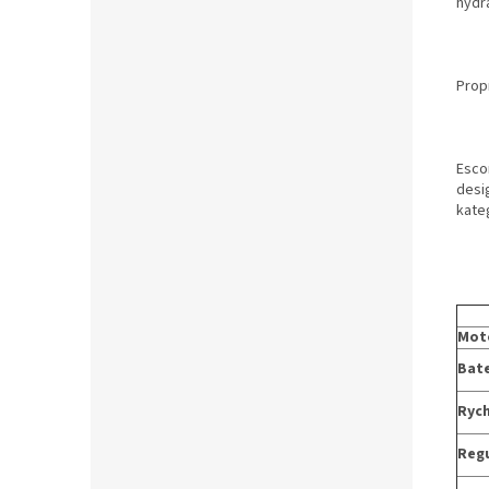
hydr
Prop
Escon
desi
kateg
Mot
Bate
Rych
Regu