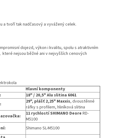
u a tvoří tak nadčasový a vyvážený celek.
ompromisní dojezd, výkon i kvalitu, spolu s atraktivním
, které nejsou běžné ani v nejvyšších cenových
ektrokola
Hlavní komponenty
:
18" / 20,5" Alu slitina 6061
29",
plášť 2,25" Maxxis
, dvoustěnné
:
ráfky s profilem, hliníková slitina
11 rychlostí
SHIMANO Deore
RD-
azovačka:
M5100
ní:
Shimano SL-M5100
eta