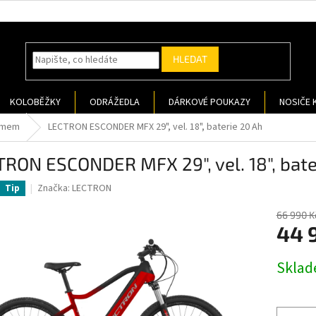
HLEDAT
KOLOBĚŽKY
ODRÁŽEDLA
DÁRKOVÉ POUKAZY
NOSIČE 
ámem
LECTRON ESCONDER MFX 29", vel. 18", baterie 20 Ah
RON ESCONDER MFX 29", vel. 18", bate
Značka:
LECTRON
Tip
66 990 K
44 
Měrná
Sklad
cena: