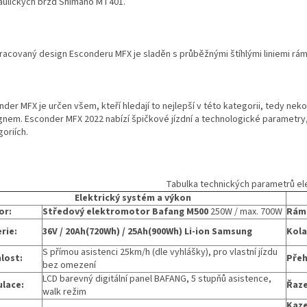
aulických brzd Shimano MT401.
racovaný design Esconderu MFX je sladěn s průběžnými štíhlými liniemi rám
der MFX je určen všem, kteří hledají to nejlepší v této kategorii, tedy nek
gnem. Esconder MFX 2022 nabízí špičkové jízdní a technologické parametry
oriích.
Tabulka technických parametrů el
Elektrický systém a výkon
or:
Středový elektromotor
Bafang M500
250W / max. 700W
Rám
rie:
36V / 20Ah(720Wh) / 25Ah(900Wh) Li-ion Samsung
Kola
S přímou asistenci 25km/h (dle vyhlášky), pro vlastní jízdu
lost:
Přeh
bez omezení
LCD barevný digitální panel BAFANG, 5 stupňů asistence,
lace:
Řaze
walk režim
Kaz