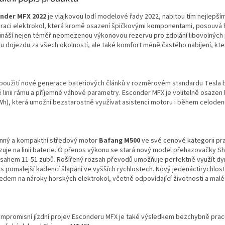
nder MFX 2022
je vlajkovou lodí modelové řady 2022, nabitou tím nejlepší
raci elektrokol, která kromě osazení špičkovými komponentami, posouvá h
řináší nejen téměř neomezenou výkonovou rezervu pro zdolání libovolných 
otu dojezdu za všech okolností, ale také komfort méně častého nabíjení, kte
 použití nové generace bateriových článků v rozměrovém standardu Tesla
lé linii rámu a příjemné váhové parametry. Esconder MFX je volitelně osaze
Wh), která umožní bezstarostně využívat asistenci motoru i během celodenn
nný a kompaktní středový motor
Bafang M500
ve své cenové kategorii pra
zuje na linii baterie. O přenos výkonu se stará nový model přehazovačky S
zsahem 11-51 zubů. Rošířený rozsah převodů umožňuje perfektně využít dy
 s pomalejší kadencí šlapání ve vyšších rychlostech. Nový jedenáctirychlos
ledem na nároky horských elektrokol, včetně odpovídající životnosti a malé 
mpromisní jízdní projev Esconderu MFX je také výsledkem bezchybně pracu