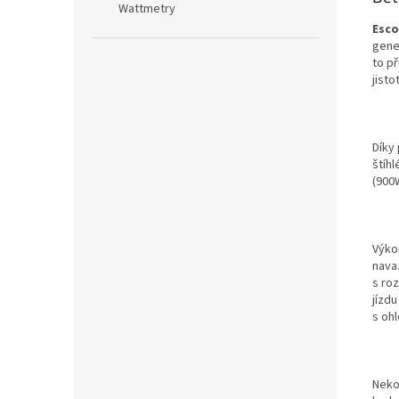
Wattmetry
Esco
gene
to p
jist
Díky
štíh
(900
Výko
nava
s ro
jízdu
s oh
Neko