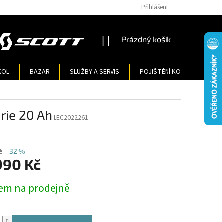
Přihlášení
NÁKUPNÍ
Prázdný košík
KOŠÍK
KOL
BAZAR
SLUŽBY A SERVIS
POJIŠTĚNÍ KOL
KONT
rie 20 Ah
LEC2022261
č
–32 %
990 Kč
em na prodejně