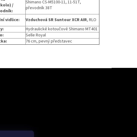
Shimano CS-M5100-11, 11-51T,
ekolo) /
převodník 38T
odník:
ní vidlice:
Vzduchová SR Suntour XCR AIR
, RLO
y:
Hydraulické kotoučové Shimano MT401
o:
Selle Royal
tka:
76 cm, pevný představec