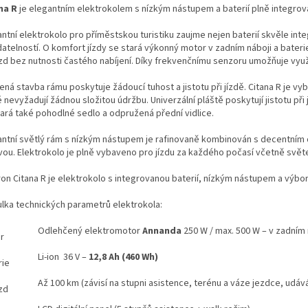
na R
je elegantním elektrokolem s nízkým nástupem a baterií plně integrov
antní elektrokolo pro příměstskou turistiku zaujme nejen baterií skvěle i
datelností. O komfort jízdy se stará výkonný motor v zadním náboji a bater
zd bez nutnosti častého nabíjení. Díky frekvenčnímu senzoru umožňuje využ
lená stavba rámu poskytuje žádoucí tuhost a jistotu při jízdě. Citana R j
 nevyžadují žádnou složitou údržbu. Univerzální pláště poskytují jistotu při j
tará také pohodlné sedlo a odpružená přední vidlice.
antní světlý rám s nízkým nástupem je rafinovaně kombinován s decentním
vou. Elektrokolo je plně vybaveno pro jízdu za každého počasí včetně světel
ron Citana R je elektrokolo s integrovanou baterií, nízkým nástupem a výbo
lka technických parametrů elektrokola:
Odlehčený elektromotor
Annanda
250 W / max. 500 W – v zadním 
r
Li-ion 36 V –
12,8 Ah (460 Wh)
rie
Až 100 km (závisí na stupni asistence, terénu a váze jezdce, ud
zd