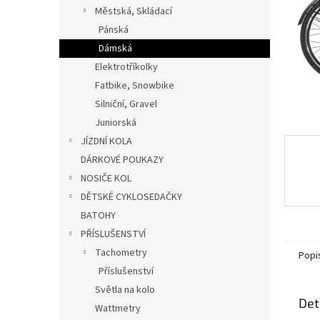
n
Městská, Skládací
e
Pánská
l
Dámská
Elektrotříkolky
Fatbike, Snowbike
Silniční, Gravel
Juniorská
JÍZDNÍ KOLA
DÁRKOVÉ POUKAZY
NOSIČE KOL
DĚTSKÉ CYKLOSEDAČKY
BATOHY
PŘÍSLUŠENSTVÍ
Tachometry
Popi
Příslušenství
Světla na kolo
Det
Wattmetry