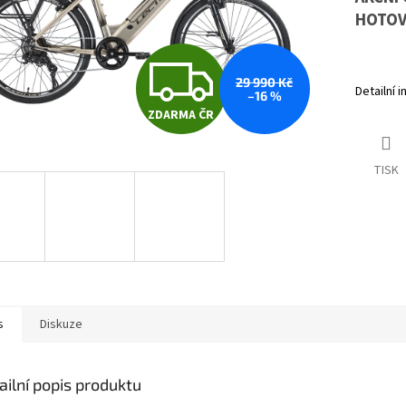
HOTOV
Z
29 990 Kč
Detailní 
–16 %
ZDARMA ČR
D
TISK
A
R
M
s
Diskuze
A
ailní popis produktu