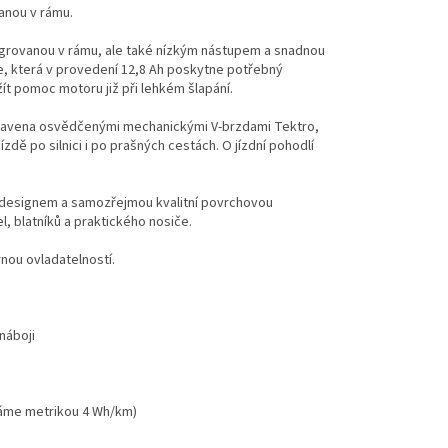
anou v rámu.
ntegrovanou v rámu, ale také nízkým nástupem a snadnou
ie, která v provedení 12,8 Ah poskytne potřebný
ít pomoc motoru již při lehkém šlapání.
e vybavena osvědčenými mechanickými V-brzdami Tektro,
ízdě po silnici i po prašných cestách. O jízdní pohodlí
 designem a samozřejmou kvalitní povrchovou
, blatníků a praktického nosiče.
rnou ovladatelností.
náboji
áváme metrikou 4 Wh/km)