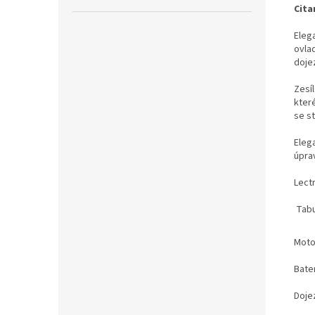
Cita
Eleg
ovla
doje
Zesí
které
se s
Eleg
úpra
Lect
Tabu
Moto
Bate
Doje