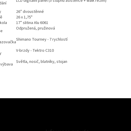
LCD digitální panel (5 stupňů asistence + walk režim)
dání
y
26” dvoustěnné
tě
26 x 1,75"
kola
17” slitina Alu 6061
Odpružená, pružinová
ce
Shimano Tourney - 7 rychlostí
azovačka
V-brzdy - Tektro C310
y
Světla, nosič, blatníky, stojan
í výbava