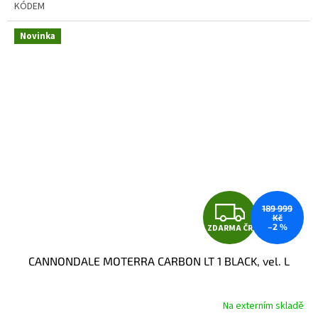
KÓDEM
Novinka
Z
189 999
Kč
–2 %
ZDARMA ČR
D
CANNONDALE MOTERRA CARBON LT 1 BLACK, vel. L
A
R
Na externím skladě