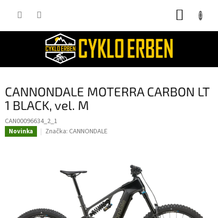
Přejít
NÁKUP
na
obsah
KOŠÍK
CANNONDALE MOTERRA CARBON LT
1 BLACK, vel. M
CAN00096634_2_1
Značka:
CANNONDALE
Novinka