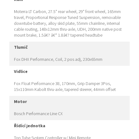
Moterra LT Carbon, 27.5" rear wheel, 29" front wheel, 165mm
travel, Proportional Response Tuned Suspension, removable
downtube battery, alloy skid plate, 55mm chainline, internal
cable routing, 148x12mm thru-axle, UDH, 200mm native post
mount brake, 1.5â€? â€“ 1.8â€? tapered headtube
tlumič
Fox DHX Performance, Coil, 2 pos adj, 230x65mm
vidlice
Fox Float Performance 38, 170mm, Grip Damper 3Pos,
15x110mm Kabolt thru-axle, tapered steerer, 44mm offset
motor
Bosch Performance Line CX
řídící jednotka
Top Tube System Controller w/ Mini Remote