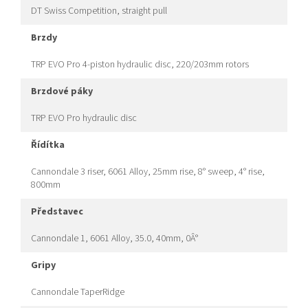
DT Swiss Competition, straight pull
brzdy
TRP EVO Pro 4-piston hydraulic disc, 220/203mm rotors
brzdové páky
TRP EVO Pro hydraulic disc
řídítka
Cannondale 3 riser, 6061 Alloy, 25mm rise, 8° sweep, 4° rise,
800mm
představec
Cannondale 1, 6061 Alloy, 35.0, 40mm, 0Â°
gripy
Cannondale TaperRidge