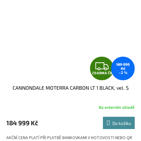
Z
189 999
Kč
–2 %
ZDARMA ČR
D
CANNONDALE MOTERRA CARBON LT 1 BLACK, vel. S
A
R
Na externím skladě
M
184 999 Kč
Do košíku
A
AKČNÍ CENA PLATÍ PŘI PLATBĚ BANKOVKAMI V HOTOVOSTI NEBO QR