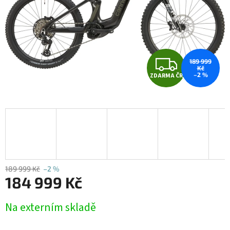
Z
189 999
Kč
–2 %
ZDARMA ČR
D
A
R
M
A
189 999 Kč
–2 %
184 999 Kč
Měrná
Na externím skladě
cena: