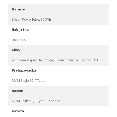
baterie
Bosch PowerTube, 800Wh
nabíječka
Bosch 4A
kliky
e*thirteen e*spec Helix Core, 55mm chainline, 160mm, 34T
přehazovačka
SRAM Eagle 90, T-Type
řazení
SRAM Eagle 90, T-Type, 12-speed
kazeta