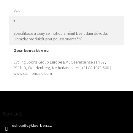
BLK
*
Specifikace a ceny se mohou změnit bez udání důvodu.
Obrázky produktů jsou pouze orientační.
gpsr kontakt v eu
Cycling Sports Group Europe B.V., Geeresteinselaan 57,
3931JB, Woudenberg, Netherlands, tel.: +31 88 1971 500 |
www.cannondale.com
Z
á
p
a
Kontakt
t
eshop
@
cykloerben.cz
í