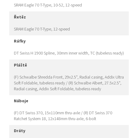
SRAM Eagle 70 T-Type, 10-52, 12-speed
řetěz
SRAM Eagle 70 T-Type, 12-speed
ráfky
DT Swiss H 1900 Spline, 30mm inner width, TC (tubeless ready)
pláště
(F) Schwalbe Shredda Front, 29x2.5", Radial casing, Addix Ultra
Soft Foldable, tubeless ready / (R) Schwalbe Albert, 27.5x2.5",
Radial casing, Addix Soft Foldable, tubeless ready
náboje
(F) DT Swiss 370, 15x110mm thru-axle / (R) DT Swiss 370
Ratchet System 18, 12x148mm thru-axle, 6-bolt
dráty