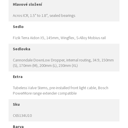
hlavové složení
Acros ICR, 1.5" to 1.8", sealed bearings
sedlo
Fizik Terra Aidon X5, 145mm, Wingflex, S-Alloy Mobius rail
sedlovka
Cannondale DownLow Dropper, internal routing, 34.9, 150mm
(S), 170mm (M), 200mm (L), 230mm (XL)
extra
Tubeless Valve Stems, pre-installed front light cable, Bosch
PowerMore range extender compatible
sku
C65134U10
barva