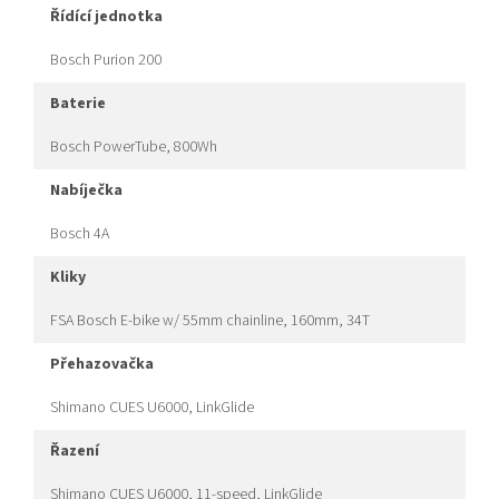
řídící jednotka
Bosch Purion 200
baterie
Bosch PowerTube, 800Wh
nabíječka
Bosch 4A
kliky
FSA Bosch E-bike w/ 55mm chainline, 160mm, 34T
přehazovačka
Shimano CUES U6000, LinkGlide
řazení
Shimano CUES U6000, 11-speed, LinkGlide