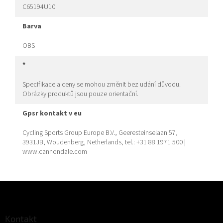
C65194U10
barva
OBS
*
Specifikace a ceny se mohou změnit bez udání důvodu.
Obrázky produktů jsou pouze orientační.
gpsr kontakt v eu
Cycling Sports Group Europe B.V., Geeresteinselaan 57,
3931JB, Woudenberg, Netherlands, tel.: +31 88 1971 500 |
www.cannondale.com
Z
á
p
a
Kontakt