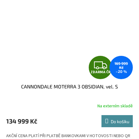
Z
169 999
Kč
–20 %
ZDARMA ČR
D
CANNONDALE MOTERRA 3 OBSIDIAN, vel. S
A
R
Na externím skladě
M
134 999 Kč
Do košíku
A
AKČNÍ CENA PLATÍ PŘI PLATBĚ BANKOVKAMI V HOTOVOSTI NEBO QR