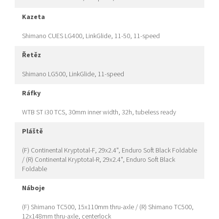
kazeta
Shimano CUES LG400, LinkGlide, 11-50, 11-speed
řetěz
Shimano LG500, LinkGlide, 11-speed
ráfky
WTB ST i30 TCS, 30mm inner width, 32h, tubeless ready
pláště
(F) Continental Kryptotal-F, 29x2.4", Enduro Soft Black Foldable
/ (R) Continental Kryptotal-R, 29x2.4", Enduro Soft Black
Foldable
náboje
(F) Shimano TC500, 15x110mm thru-axle / (R) Shimano TC500,
12x148mm thru-axle, centerlock