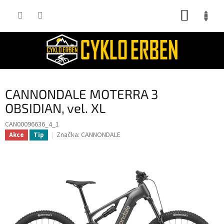
Přejít
NÁKUP
na
obsah
KOŠÍK
CANNONDALE MOTERRA 3
OBSIDIAN, vel. XL
CAN00096636_4_1
Značka:
CANNONDALE
Akce
Tip