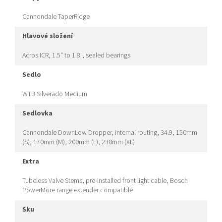
Cannondale TaperRidge
hlavové složení
Acros ICR, 1.5" to 1.8", sealed bearings
sedlo
WTB Silverado Medium
sedlovka
Cannondale DownLow Dropper, internal routing, 34.9, 150mm
(S), 170mm (M), 200mm (L), 230mm (XL)
extra
Tubeless Valve Stems, pre-installed front light cable, Bosch
PowerMore range extender compatible
sku