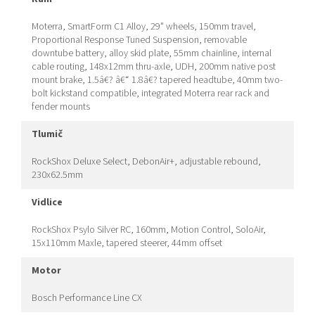
Moterra, SmartForm C1 Alloy, 29" wheels, 150mm travel,
Proportional Response Tuned Suspension, removable
downtube battery, alloy skid plate, 55mm chainline, internal
cable routing, 148x12mm thru-axle, UDH, 200mm native post
mount brake, 1.5â€? â€“ 1.8â€? tapered headtube, 40mm two-
bolt kickstand compatible, integrated Moterra rear rack and
fender mounts
tlumič
RockShox Deluxe Select, DebonAir+, adjustable rebound,
230x62.5mm
vidlice
RockShox Psylo Silver RC, 160mm, Motion Control, SoloAir,
15x110mm Maxle, tapered steerer, 44mm offset
motor
Bosch Performance Line CX