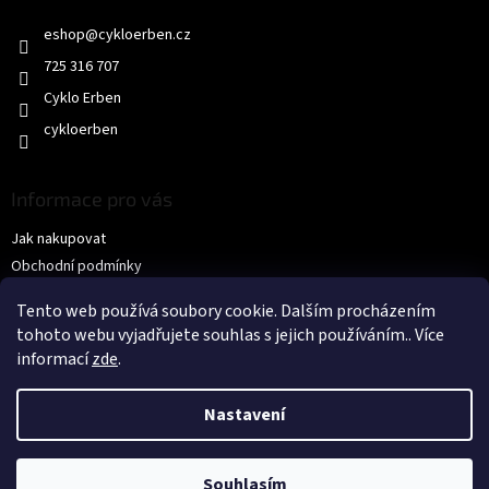
t
eshop
@
cykloerben.cz
í
725 316 707
Cyklo Erben
cykloerben
Informace pro vás
Jak nakupovat
Obchodní podmínky
Podmínky ochrany osobních údajů
Tento web používá soubory cookie. Dalším procházením
KONTAKTY
tohoto webu vyjadřujete souhlas s jejich používáním.. Více
informací
zde
.
Nastavení
Souhlasím
Copyright 2026
CYKLO ERBEN s.r.o.
. Všechna práva vyhrazena.