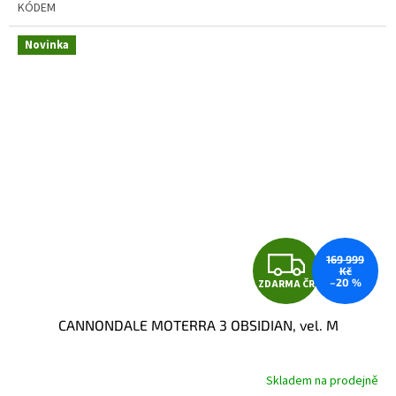
KÓDEM
Novinka
Z
169 999
Kč
–20 %
ZDARMA ČR
D
CANNONDALE MOTERRA 3 OBSIDIAN, vel. M
A
R
Skladem na prodejně