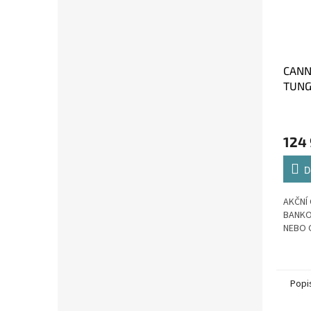
CANN
TUNG
124
D
AKČNÍ 
BANKO
NEBO 
Popi