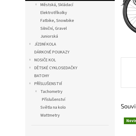
n
Městská, Skládací
e
Elektrotříkolky
l
Fatbike, Snowbike
Silniční, Gravel
Juniorská
JÍZDNÍ KOLA
DÁRKOVÉ POUKAZY
NOSIČE KOL
DĚTSKÉ CYKLOSEDAČKY
BATOHY
PŘÍSLUŠENSTVÍ
Tachometry
Příslušenství
Souvi
Světla na kolo
Wattmetry
Novi