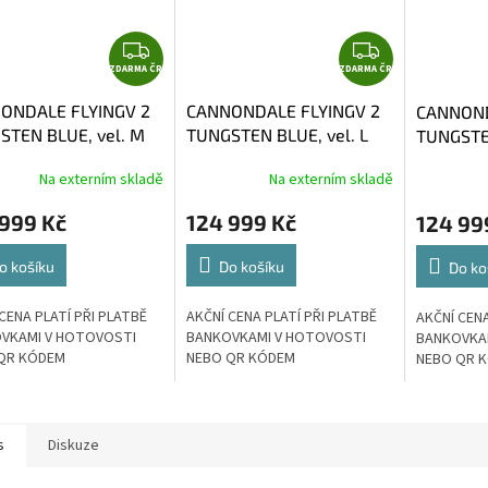
Z
Z
ZDARMA ČR
D
ZDARMA ČR
D
A
A
ONDALE FLYINGV 2
CANNONDALE FLYINGV 2
CANNOND
R
R
STEN BLUE, vel. M
TUNGSTEN BLUE, vel. L
TUNGSTEN
M
M
A
A
Na externím skladě
Na externím skladě
 999 Kč
124 999 Kč
124 99
o košíku
Do košíku
Do ko
CENA PLATÍ PŘI PLATBĚ
AKČNÍ CENA PLATÍ PŘI PLATBĚ
AKČNÍ CENA
VKAMI V HOTOVOSTI
BANKOVKAMI V HOTOVOSTI
BANKOVKA
QR KÓDEM
NEBO QR KÓDEM
NEBO QR 
s
Diskuze