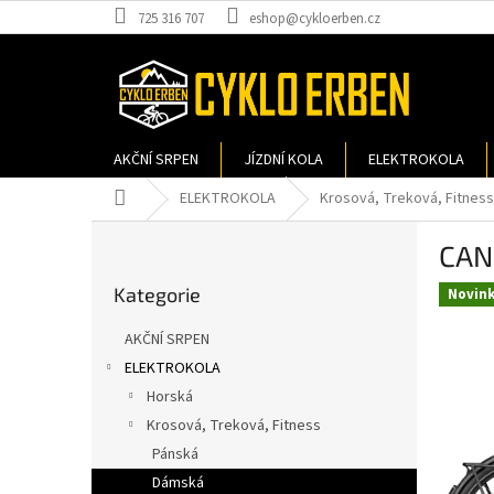
Přejít
725 316 707
eshop@cykloerben.cz
na
obsah
AKČNÍ SRPEN
JÍZDNÍ KOLA
ELEKTROKOLA
Domů
ELEKTROKOLA
Krosová, Treková, Fitness
P
CAN
o
Přeskočit
s
Kategorie
kategorie
Novin
t
r
AKČNÍ SRPEN
a
ELEKTROKOLA
n
Horská
n
í
Krosová, Treková, Fitness
p
Pánská
a
Dámská