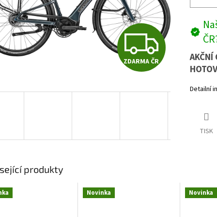
Naš
Z
ČR
AKČNÍ 
ZDARMA ČR
D
HOTOV
Detailní 
A
TISK
R
M
sející produkty
nka
Novinka
Novinka
A